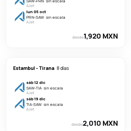
SAW
-
PRN
·
sin escala
AJet
lun 05 oct
PRN
-
SAW
·
sin escala
AJet
1,920 MXN
desde
Estambul
-
Tirana
8 días
sáb 12 dic
SAW
-
TIA
·
sin escala
AJet
sáb 19 dic
TIA
-
SAW
·
sin escala
AJet
2,010 MXN
desde