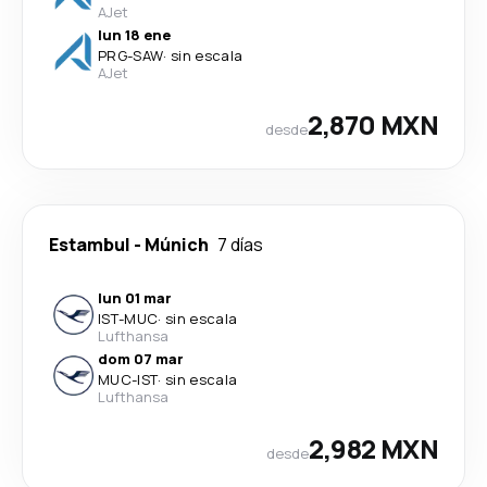
AJet
lun 18 ene
PRG
-
SAW
·
sin escala
AJet
2,870 MXN
desde
Estambul
-
Múnich
7 días
lun 01 mar
IST
-
MUC
·
sin escala
Lufthansa
dom 07 mar
MUC
-
IST
·
sin escala
Lufthansa
2,982 MXN
desde