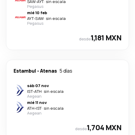
SAW
-
AYT
·
sin escala
Pegasus
mié 10 feb
AYT
-
SAW
·
sin escala
Pegasus
1,181 MXN
desde
Estambul
-
Atenas
5 días
sáb 07 nov
IST
-
ATH
·
sin escala
Aegean
mié 11 nov
ATH
-
IST
·
sin escala
Aegean
1,704 MXN
desde