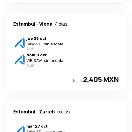
Estambul
-
Viena
4 días
jue 08 oct
SAW
-
VIE
·
sin escala
AJet
dom 11 oct
VIE
-
SAW
·
sin escala
AJet
2,405 MXN
desde
Estambul
-
Zúrich
5 días
mar 27 oct
SAW
-
ZRH
·
sin escala