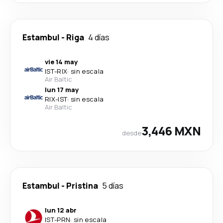
Estambul
-
Riga
4 días
vie 14 may
IST
-
RIX
·
sin escala
Air Baltic
lun 17 may
RIX
-
IST
·
sin escala
Air Baltic
3,446 MXN
desde
Estambul
-
Pristina
5 días
lun 12 abr
IST
-
PRN
·
sin escala