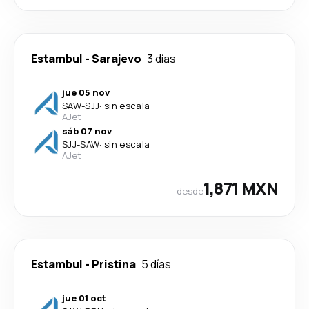
Estambul
-
Sarajevo
3 días
jue 05 nov
SAW
-
SJJ
·
sin escala
AJet
sáb 07 nov
SJJ
-
SAW
·
sin escala
AJet
1,871 MXN
desde
Estambul
-
Pristina
5 días
jue 01 oct