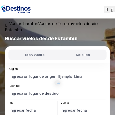
Vuelos baratos
Vuelos de Turquía
Vuelos desde
Estambul
Buscar vuelos
desde Estambul
Ida y vuelta
Solo ida
Orgien
Destino
Ida
Vuelta