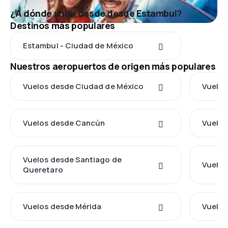
¿A dónde volar desde desde Estambul?
Destinos más populares
Estambul - Ciudad de México
Nuestros aeropuertos de origen más populares
Vuelos desde Ciudad de México
Vuelos
Vuelos desde Cancún
Vuelos
Vuelos desde Santiago de
Vuelos
Queretaro
Vuelos desde Mérida
Vuelos