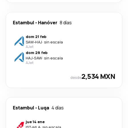
Estambul
-
Hanóver
8 días
dom 21 feb
SAW
-
HAJ
·
sin escala
AJet
dom 28 feb
HAJ
-
SAW
·
sin escala
AJet
2,534 MXN
desde
Estambul
-
Luqa
4 días
jue 14 ene
IST
-
MLA
·
sin escala