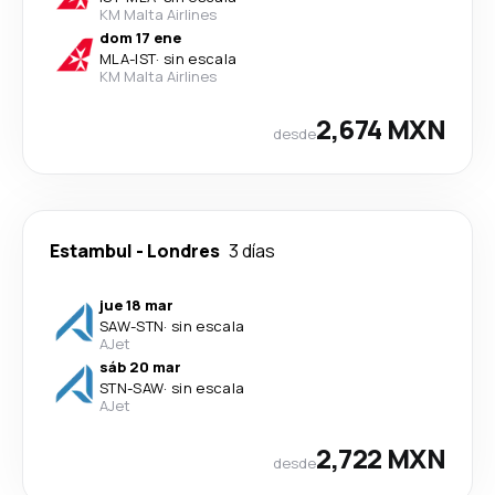
KM Malta Airlines
dom 17 ene
MLA
-
IST
·
sin escala
KM Malta Airlines
2,674 MXN
desde
Estambul
-
Londres
3 días
jue 18 mar
SAW
-
STN
·
sin escala
AJet
sáb 20 mar
STN
-
SAW
·
sin escala
AJet
2,722 MXN
desde