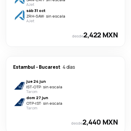
AJet
sáb 31 oct
ZRH
-
SAW
·
sin escala
AJet
2,422 MXN
desde
Estambul
-
Bucarest
4 días
jue 24 jun
IST
-
OTP
·
sin escala
Tarom
dom 27 jun
OTP
-
IST
·
sin escala
Tarom
2,440 MXN
desde