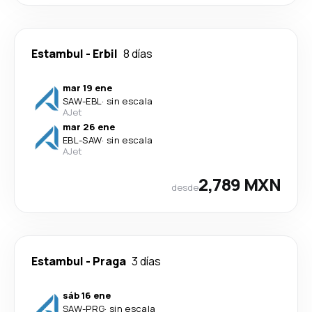
Estambul
-
Erbil
8 días
mar 19 ene
SAW
-
EBL
·
sin escala
AJet
mar 26 ene
EBL
-
SAW
·
sin escala
AJet
2,789 MXN
desde
Estambul
-
Praga
3 días
sáb 16 ene
SAW
-
PRG
·
sin escala