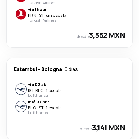
Turkish Airlines
vie 16 abr
PRN
-
IST
·
sin escala
Turkish Airlines
3,552 MXN
desde
Estambul
-
Bologna
6 días
vie 02 abr
IST
-
BLQ
·
1 escala
Lufthansa
mié 07 abr
BLQ
-
IST
·
1 escala
Lufthansa
3,141 MXN
desde