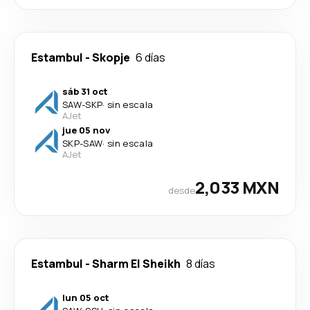
Estambul
-
Skopje
6 días
sáb 31 oct
SAW
-
SKP
·
sin escala
AJet
jue 05 nov
SKP
-
SAW
·
sin escala
AJet
2,033 MXN
desde
Estambul
-
Sharm El Sheikh
8 días
lun 05 oct