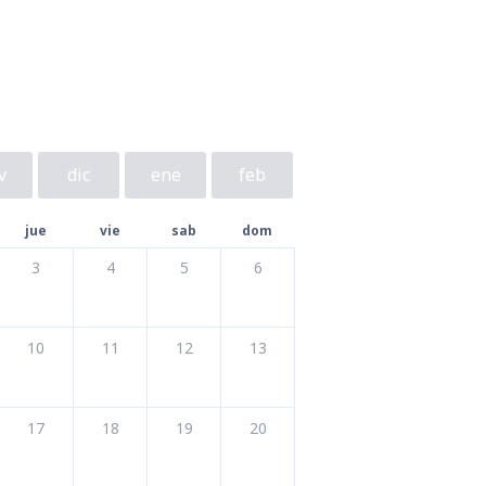
v
dic
ene
feb
jue
vie
sab
dom
3
4
5
6
10
11
12
13
17
18
19
20