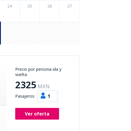
24
25
26
27
Precio por persona ida y
vuelta
2325
MXN
1
Pasajeros:
Ver oferta