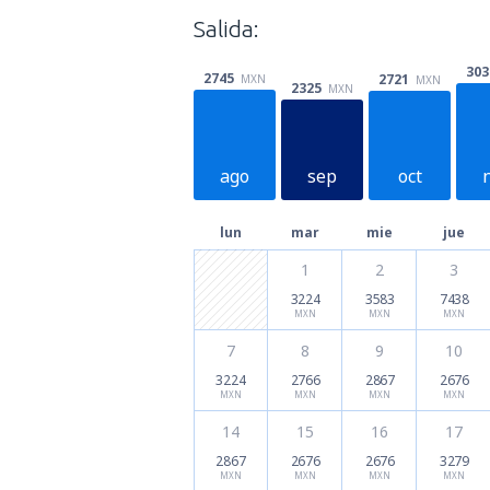
Salida:
303
2745
2721
MXN
MXN
2325
MXN
ago
sep
oct
lun
mar
mie
jue
1
2
3
3224
3583
7438
MXN
MXN
MXN
7
8
9
10
3224
2766
2867
2676
MXN
MXN
MXN
MXN
14
15
16
17
2867
2676
2676
3279
MXN
MXN
MXN
MXN