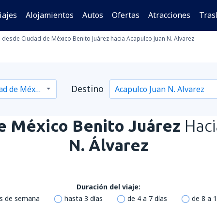
iajes
Alojamientos
Autos
Ofertas
Atracciones
Tras
desde Ciudad de México Benito Juárez hacia Acapulco Juan N. Alvarez
Destino
e México Benito Juárez
Hac
N. Álvarez
Duración del viaje:
es de semana
hasta 3 días
de 4 a 7 días
de 8 a 1