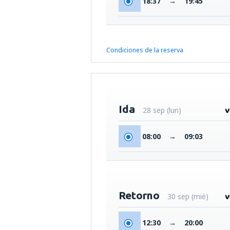
18:37
→
19:45
Condiciones de la reserva
Ida
28 sep (lun)
08:00
→
09:03
Retorno
30 sep (mié)
12:30
→
20:00