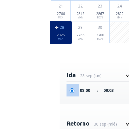
21
22
23
24
2766
2842
2867
2822
MXN
MXN
MXN
MXN
28
29
30
2325
2766
2766
MXN
MXN
MXN
Ida
28 sep (lun)
08:00
→
09:03
Retorno
30 sep (mié)