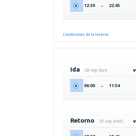
12:30
→
22:45
Condiciones de la reserva
Ida
28 sep (lun)
06:00
→
11:54
Retorno
30 sep (mié)