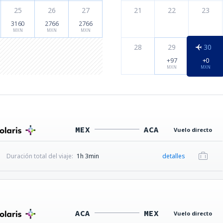
25
26
27
21
22
23
3160
2766
2766
MXN
MXN
MXN
28
29
30
+97
+0
MXN
MXN
MEX
ACA
Vuelo directo
Duración total del viaje:
1h 3min
detalles
ACA
MEX
Vuelo directo