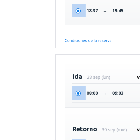
18:37
→
19:45
Condiciones de la reserva
Ida
28 sep (lun)
08:00
→
09:03
Retorno
30 sep (mié)