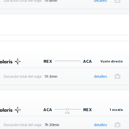
Duración total del viaje:
1h 8min
detalles
MEX
ACA
Vuelo directo
Duración total del viaje:
1h 3min
detalles
ACA
MEX
1 escala
GDL
Duración total del viaje:
7h 30min
detalles