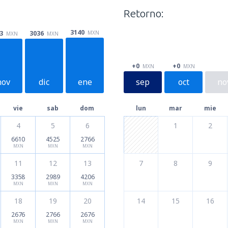
Retorno:
3140
MXN
3036
3
MXN
MXN
+0
+0
MXN
MXN
nov
dic
ene
sep
oct
no
vie
sab
dom
lun
mar
mie
4
5
6
1
2
6610
4525
2766
MXN
MXN
MXN
11
12
13
7
8
9
3358
2989
4206
MXN
MXN
MXN
18
19
20
14
15
16
2676
2766
2676
MXN
MXN
MXN