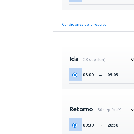
Condiciones de la reserva
Ida
28 sep (lun)
08:00
→
09:03
Retorno
30 sep (mié)
09:39
→
20:50