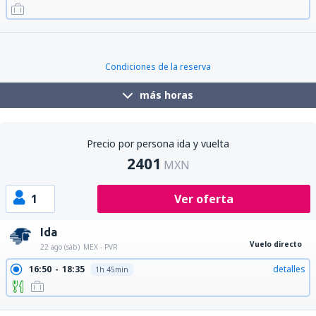
17:45
19:20
detalles
1h 35min
Condiciones de la reserva
más horas
Precio por persona ida y vuelta
2401
MXN
1
Ver oferta
Ida
Vuelo directo
22 ago (sáb)
MEX - PVR
16:50
18:35
detalles
1h 45min
21:20
23:02
detalles
1h 42min