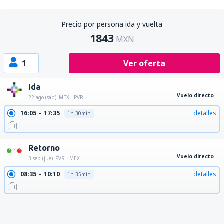
Precio por persona ida y vuelta
1843
MXN
1
Ver oferta
Ida
Vuelo directo
22 ago (sáb)
MEX - PVR
16:05
17:35
detalles
1h 30min
Retorno
Vuelo directo
3 sep (jue)
PVR - MEX
08:35
10:10
detalles
1h 35min
17:45
19:20
detalles
1h 35min