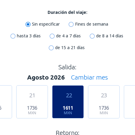
Duración del viaje:
Sin especificar
Fines de semana
hasta 3 días
de 4 a 7 días
de 8 a 14 días
de 15 a 21 días
Salida:
Agosto 2026
Cambiar mes
21
22
23
6
1736
1611
1736
N
MXN
MXN
MXN
Retorno: