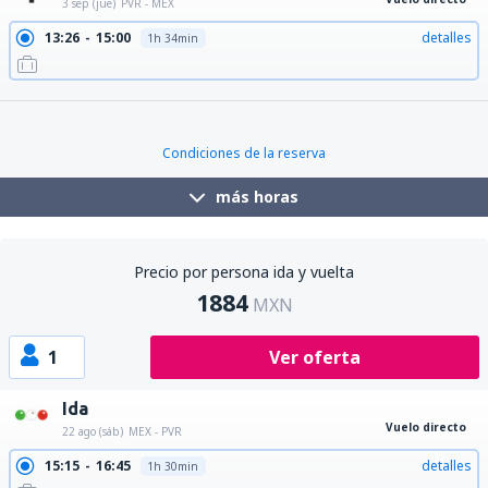
3 sep (jue)
PVR - MEX
13:26
15:00
detalles
1h 34min
18:21
19:55
detalles
1h 34min
Condiciones de la reserva
más horas
Precio por persona ida y vuelta
1884
MXN
1
Ver oferta
Ida
Vuelo directo
22 ago (sáb)
MEX - PVR
15:15
16:45
detalles
1h 30min