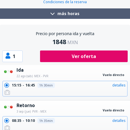
Condiciones de la reserva
más horas
Precio por persona ida y vuelta
1848
MXN
1
Ver oferta
Ida
Vuelo directo
22 ago (sáb)
MEX - PVR
15:15
16:45
detalles
1h 30min
Retorno
Vuelo directo
3 sep (jue)
PVR - MEX
08:35
10:10
detalles
1h 35min