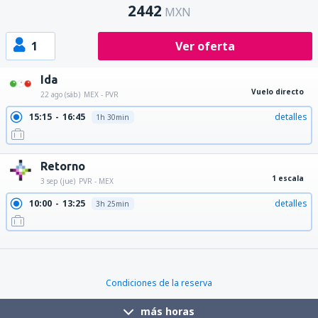
2442
MXN
1
Ver oferta
Ida
Vuelo directo
22 ago (sáb)
MEX - PVR
15:15
16:45
detalles
1h 30min
Retorno
1 escala
3 sep (jue)
PVR - MEX
10:00
13:25
detalles
3h 25min
10:00
20:00
detalles
10h
10:00
15:45
detalles
5h 45min
Condiciones de la reserva
más horas