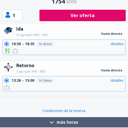
1754
MXN
1
Ver oferta
Ida
Vuelo directo
22 ago (sáb)
MEX - PVR
16:50
18:35
detalles
1h 45min
21:20
23:02
detalles
1h 42min
Retorno
Vuelo directo
3 sep (jue)
PVR - MEX
13:26
15:00
detalles
1h 34min
18:21
19:55
detalles
1h 34min
Condiciones de la reserva
más horas