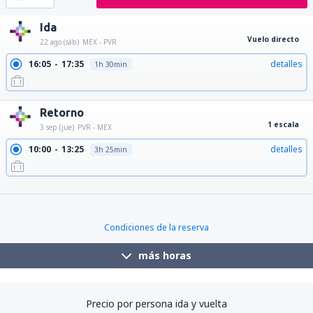
Ida
Vuelo directo
22 ago (sáb)
MEX - PVR
16:05
17:35
detalles
1h 30min
Retorno
1 escala
3 sep (jue)
PVR - MEX
10:00
13:25
detalles
3h 25min
10:00
20:00
detalles
10h
10:00
15:45
detalles
5h 45min
Condiciones de la reserva
más horas
Precio por persona ida y vuelta