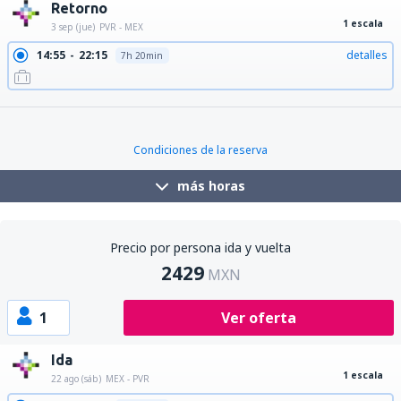
Retorno
1 escala
3 sep (jue)
PVR - MEX
14:55
22:15
detalles
7h 20min
14:55
20:50
detalles
5h 55min
Condiciones de la reserva
más horas
Precio por persona ida y vuelta
2429
MXN
1
Ver oferta
Ida
1 escala
22 ago (sáb)
MEX - PVR