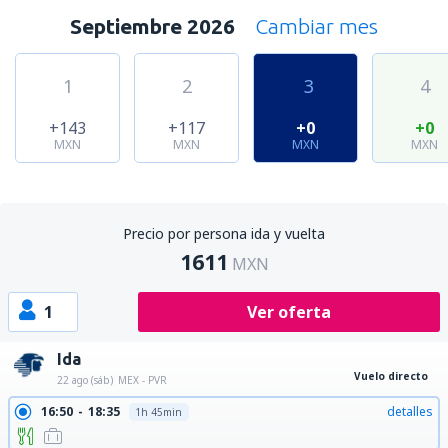
Septiembre 2026
Cambiar mes
1
2
3
4
+143
+117
+0
+0
MXN
MXN
MXN
MXN
Precio por persona ida y vuelta
1611
MXN
1
Ver oferta
Ida
Vuelo directo
22 ago (sáb)
MEX - PVR
16:50
18:35
detalles
1h 45min