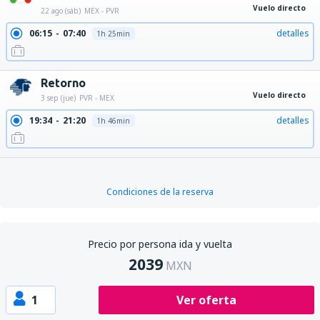
Vuelo directo
22 ago (sáb)
MEX - PVR
06:15
07:40
detalles
1h 25min
Retorno
Vuelo directo
3 sep (jue)
PVR - MEX
19:34
21:20
detalles
1h 46min
Condiciones de la reserva
Precio por persona ida y vuelta
2039
MXN
1
Ver oferta