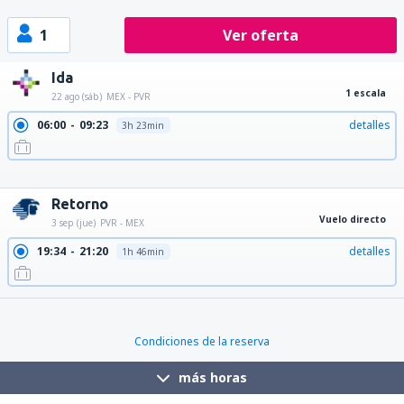
1
Ver oferta
Ida
1 escala
22 ago (sáb)
MEX - PVR
06:00
09:23
detalles
3h 23min
06:00
13:59
detalles
7h 59min
08:10
13:59
detalles
5h 49min
10:00
13:59
detalles
3h 59min
Retorno
Vuelo directo
3 sep (jue)
PVR - MEX
19:34
21:20
detalles
1h 46min
Condiciones de la reserva
más horas