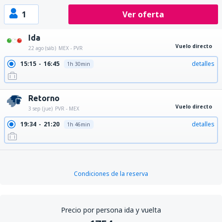
1
Ver oferta
Ida
Vuelo directo
22 ago (sáb)
MEX - PVR
15:15
16:45
detalles
1h 30min
Retorno
Vuelo directo
3 sep (jue)
PVR - MEX
19:34
21:20
detalles
1h 46min
Condiciones de la reserva
Precio por persona ida y vuelta