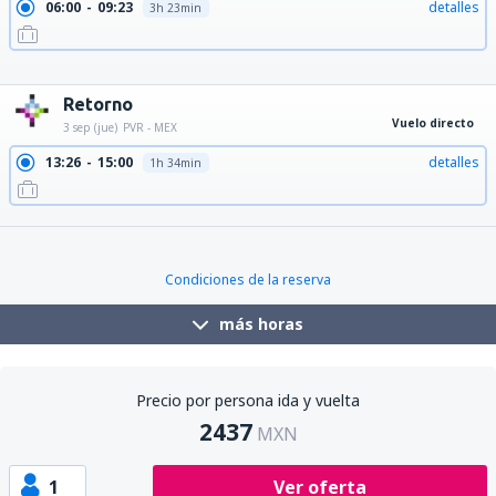
06:00
09:23
detalles
3h 23min
06:00
13:59
detalles
7h 59min
08:10
13:59
detalles
5h 49min
10:00
13:59
detalles
3h 59min
Retorno
Vuelo directo
3 sep (jue)
PVR - MEX
13:26
15:00
detalles
1h 34min
18:21
19:55
detalles
1h 34min
Condiciones de la reserva
más horas
Precio por persona ida y vuelta
2437
MXN
1
Ver oferta