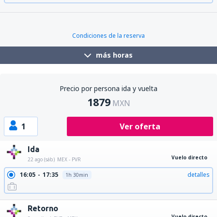
17:45
19:20
detalles
1h 35min
Condiciones de la reserva
más horas
Precio por persona ida y vuelta
1879
MXN
1
Ver oferta
Ida
Vuelo directo
22 ago (sáb)
MEX - PVR
16:05
17:35
detalles
1h 30min
Retorno
Vuelo directo