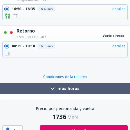
16:50
18:35
detalles
1h 45min
21:20
23:02
detalles
1h 42min
Retorno
Vuelo directo
3 sep (jue)
PVR - MEX
08:35
10:10
detalles
1h 35min
17:45
19:20
detalles
1h 35min
Condiciones de la reserva
más horas
Precio por persona ida y vuelta
1736
MXN