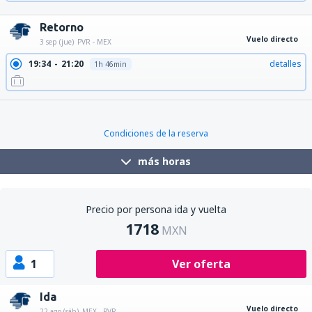
21:20
23:02
detalles
1h 42min
Retorno
Vuelo directo
3 sep (jue)
PVR - MEX
19:34
21:20
detalles
1h 46min
Condiciones de la reserva
más horas
Precio por persona ida y vuelta
1718
MXN
1
Ver oferta
Ida
Vuelo directo
22 ago (sáb)
MEX - PVR