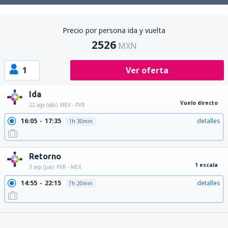
Precio por persona ida y vuelta
2526
MXN
1
Ver oferta
Ida
Vuelo directo
22 ago (sáb)
MEX - PVR
16:05
17:35
detalles
1h 30min
Retorno
1 escala
3 sep (jue)
PVR - MEX
14:55
22:15
detalles
7h 20min
14:55
20:50
detalles
5h 55min