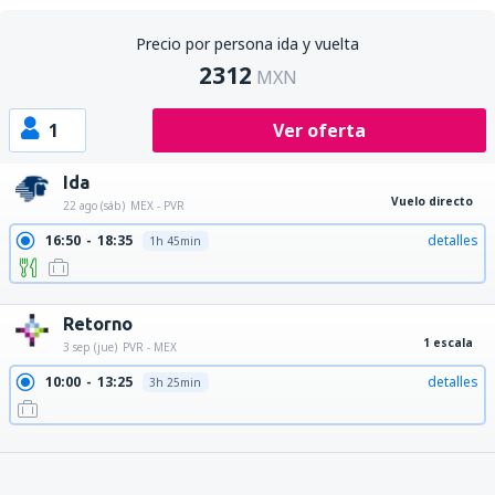
Precio por persona ida y vuelta
2312
MXN
1
Ver oferta
Ida
Vuelo directo
22 ago (sáb)
MEX - PVR
16:50
18:35
detalles
1h 45min
21:20
23:02
detalles
1h 42min
Retorno
1 escala
3 sep (jue)
PVR - MEX
10:00
13:25
detalles
3h 25min
10:00
20:00
detalles
10h
10:00
15:45
detalles
5h 45min