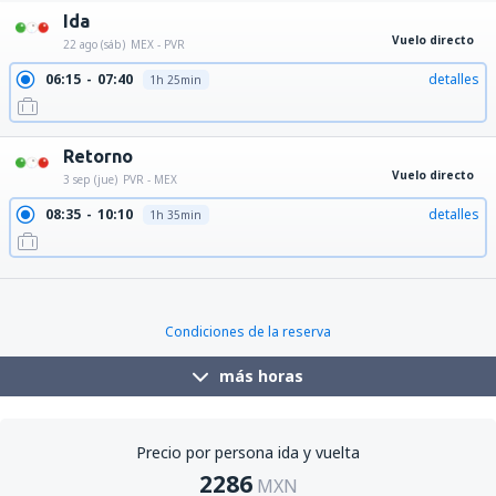
Ida
Vuelo directo
22 ago (sáb)
MEX - PVR
06:15
07:40
detalles
1h 25min
Retorno
Vuelo directo
3 sep (jue)
PVR - MEX
08:35
10:10
detalles
1h 35min
17:45
19:20
detalles
1h 35min
Condiciones de la reserva
más horas
Precio por persona ida y vuelta
2286
MXN