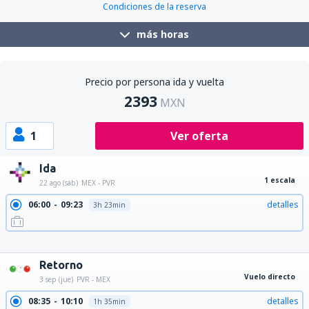
Condiciones de la reserva
más horas
Precio por persona ida y vuelta
2393
MXN
1
Ver oferta
Ida
1 escala
22 ago (sáb)
MEX - PVR
06:00
09:23
detalles
3h 23min
06:00
13:59
detalles
7h 59min
08:10
13:59
detalles
5h 49min
10:00
13:59
detalles
3h 59min
Retorno
Vuelo directo
3 sep (jue)
PVR - MEX
08:35
10:10
detalles
1h 35min