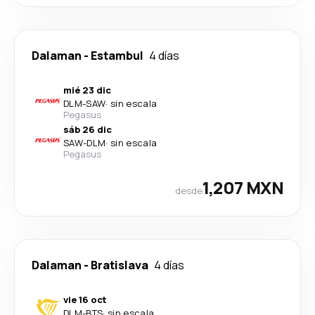
Dalaman
-
Estambul
4 días
mié 23 dic
DLM
-
SAW
·
sin escala
Pegasus
sáb 26 dic
SAW
-
DLM
·
sin escala
Pegasus
1,207 MXN
desde
Dalaman
-
Bratislava
4 días
vie 16 oct
DLM
-
BTS
·
sin escala