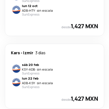
SunExpress
lun 12 oct
ADB
-
HTY
·
sin escala
SunExpress
1,427 MXN
desde
Kars
-
Izmir
3 días
sáb 20 feb
KSY
-
ADB
·
sin escala
SunExpress
lun 22 feb
ADB
-
KSY
·
sin escala
SunExpress
1,427 MXN
desde