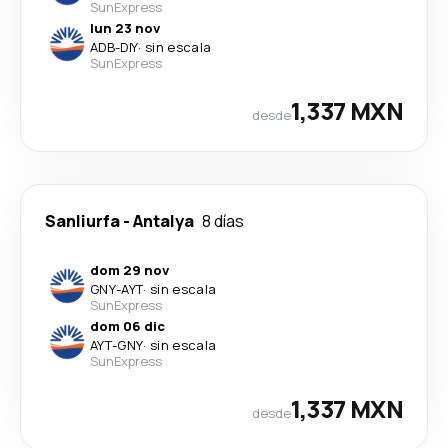
SunExpress
lun 23 nov
ADB
-
DIY
·
sin escala
SunExpress
1,337 MXN
desde
Sanliurfa
-
Antalya
8 días
dom 29 nov
GNY
-
AYT
·
sin escala
SunExpress
dom 06 dic
AYT
-
GNY
·
sin escala
SunExpress
1,337 MXN
desde