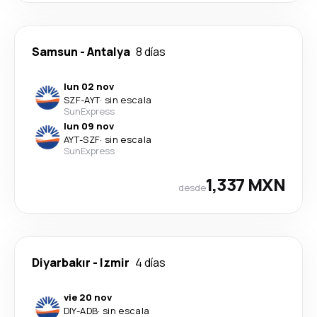
Samsun
-
Antalya
8 días
lun 02 nov
SZF
-
AYT
·
sin escala
SunExpress
lun 09 nov
AYT
-
SZF
·
sin escala
SunExpress
1,337 MXN
desde
Diyarbakır
-
Izmir
4 días
vie 20 nov
DIY
-
ADB
·
sin escala