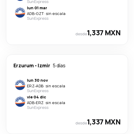
SunExpress
lun 01 mar
ADB
-
GZT
·
sin escala
SunExpress
1,337 MXN
desde
Erzurum
-
Izmir
5 días
lun 30 nov
ERZ
-
ADB
·
sin escala
SunExpress
vie 04 dic
ADB
-
ERZ
·
sin escala
SunExpress
1,337 MXN
desde