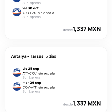
SunExpress
vie 30 oct
ADB
-
EZS
·
sin escala
SunExpress
1,337 MXN
desde
Antalya
-
Tarsus
5 días
vie 25 sep
AYT
-
COV
·
sin escala
SunExpress
mar 29 sep
COV
-
AYT
·
sin escala
SunExpress
1,337 MXN
desde