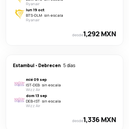
Ryanair
lun 19 oct
BTS
-
DLM
·
sin escala
Ryanair
1,292 MXN
desde
Estambul
-
Debrecen
5 días
mié 09 sep
IST
-
DEB
·
sin escala
Wizz Air
dom 13 sep
DEB
-
IST
·
sin escala
Wizz Air
1,336 MXN
desde