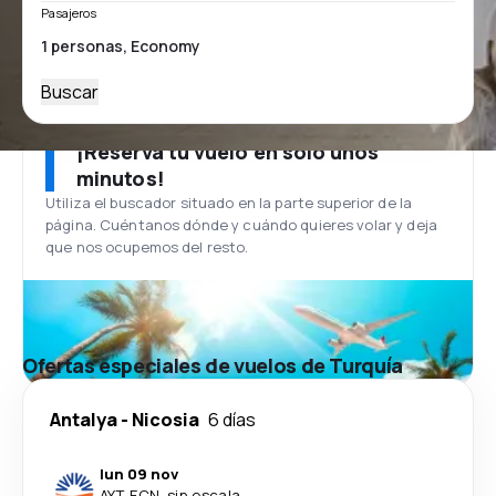
Pasajeros
Buscar
¡Reserva tu vuelo en solo unos
minutos!
Utiliza el buscador situado en la parte superior de la
página. Cuéntanos dónde y cuándo quieres volar y deja
que nos ocupemos del resto.
Ofertas especiales de vuelos de Turquía
Antalya
-
Nicosia
6 días
lun 09 nov
AYT
-
ECN
·
sin escala