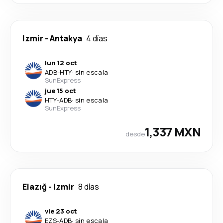
Izmir
-
Antakya
4 días
lun 12 oct
ADB
-
HTY
·
sin escala
SunExpress
jue 15 oct
HTY
-
ADB
·
sin escala
SunExpress
1,337 MXN
desde
Elazığ
-
Izmir
8 días
vie 23 oct
EZS
-
ADB
·
sin escala