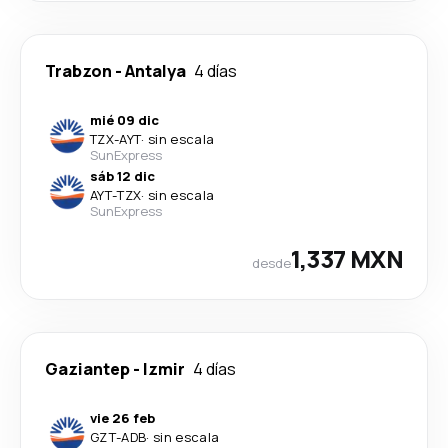
Trabzon
-
Antalya
4 días
mié 09 dic
TZX
-
AYT
·
sin escala
SunExpress
sáb 12 dic
AYT
-
TZX
·
sin escala
SunExpress
1,337 MXN
desde
Gaziantep
-
Izmir
4 días
vie 26 feb
GZT
-
ADB
·
sin escala