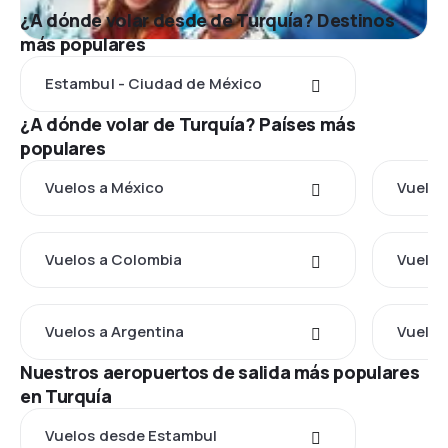
¿A dónde volar desde de Turquía? Destinos
más populares
Estambul - Ciudad de México
¿A dónde volar de Turquía? Países más
populares
Vuelos a México
Vuelos
Vuelos a Colombia
Vuelos
Vuelos a Argentina
Vuelos
Nuestros aeropuertos de salida más populares
en Turquía
Vuelos desde Estambul