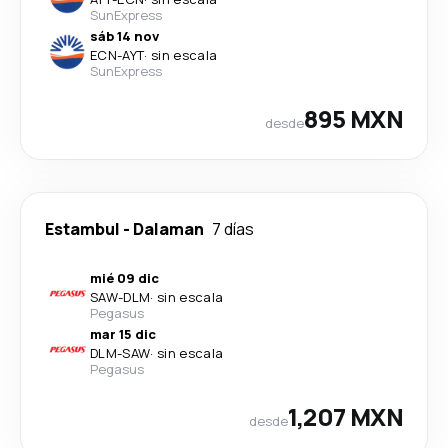
SunExpress
sáb 14 nov
ECN
-
AYT
·
sin escala
SunExpress
895 MXN
desde
Estambul
-
Dalaman
7 días
mié 09 dic
SAW
-
DLM
·
sin escala
Pegasus
mar 15 dic
DLM
-
SAW
·
sin escala
Pegasus
1,207 MXN
desde