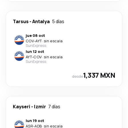
Tarsus
-
Antalya
5 días
jue 08 oct
COV
-
AYT
·
sin escala
SunExpress
lun 12 oct
AYT
-
COV
·
sin escala
SunExpress
1,337 MXN
desde
Kayseri
-
Izmir
7 días
lun 19 oct
ASR
-
ADB
·
sin escala