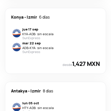
Konya
-
Izmir
6 días
jue 17 sep
KYA
-
ADB
·
sin escala
SunExpress
mar 22 sep
ADB
-
KYA
·
sin escala
SunExpress
1,427 MXN
desde
Antakya
-
Izmir
8 días
lun 05 oct
HTY
-
ADB
·
sin escala