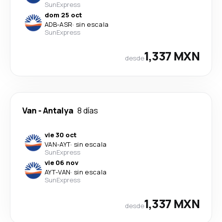
SunExpress
dom 25 oct
ADB
-
ASR
·
sin escala
SunExpress
1,337 MXN
desde
Van
-
Antalya
8 días
vie 30 oct
VAN
-
AYT
·
sin escala
SunExpress
vie 06 nov
AYT
-
VAN
·
sin escala
SunExpress
1,337 MXN
desde