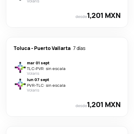
Volaris
1,201 MXN
desde
Toluca
-
Puerto Vallarta
7 días
mar 01 sept
TLC
-
PVR
·
sin escala
Volaris
lun 07 sept
PVR
-
TLC
·
sin escala
Volaris
1,201 MXN
desde