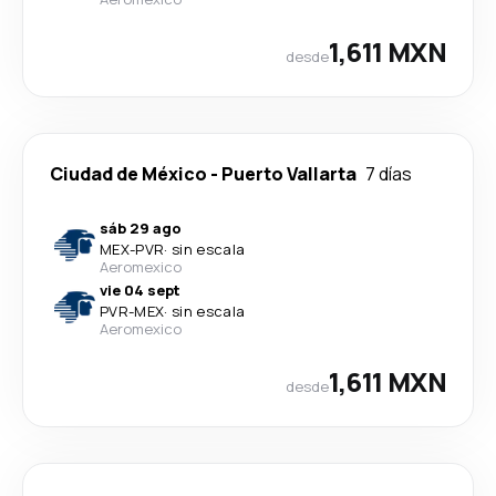
1,611 MXN
desde
Ciudad de México
-
Puerto Vallarta
7 días
sáb 29 ago
MEX
-
PVR
·
sin escala
Aeromexico
vie 04 sept
PVR
-
MEX
·
sin escala
Aeromexico
1,611 MXN
desde