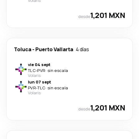
Volaris
1,201 MXN
desde
Toluca
-
Puerto Vallarta
4 días
vie 04 sept
TLC
-
PVR
·
sin escala
Volaris
lun 07 sept
PVR
-
TLC
·
sin escala
Volaris
1,201 MXN
desde