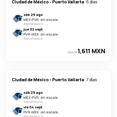
Ciudad de México
-
Puerto Vallarta
6 días
sáb 29 ago
MEX
-
PVR
·
sin escala
Aeromexico
jue 03 sept
PVR
-
MEX
·
sin escala
Aeromexico
1,611 MXN
desde
Ciudad de México
-
Puerto Vallarta
7 días
sáb 29 ago
MEX
-
PVR
·
sin escala
Aeromexico
vie 04 sept
PVR
-
MEX
·
sin escala
Aeromexico