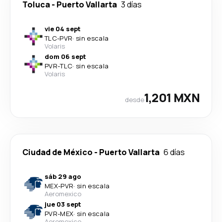
Toluca
-
Puerto Vallarta
3 días
vie 04 sept
TLC
-
PVR
·
sin escala
Volaris
dom 06 sept
PVR
-
TLC
·
sin escala
Volaris
1,201 MXN
desde
Ciudad de México
-
Puerto Vallarta
6 días
sáb 29 ago
MEX
-
PVR
·
sin escala
Aeromexico
jue 03 sept
PVR
-
MEX
·
sin escala
Aeromexico