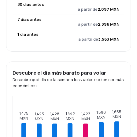
30 días antes
a partir de
2,097 MXN
7 días antes
a partir de
2,396 MXN
1 día antes
a partir de
3,563 MXN
Descubre el día más barato para volar
Descubre qué día de la semana los vuelos suelen ser más
económicos.
1,655
1,590
1,475
1,442
1,428
1,423
1,423
MXN
MXN
MXN
MXN
MXN
MXN
MXN