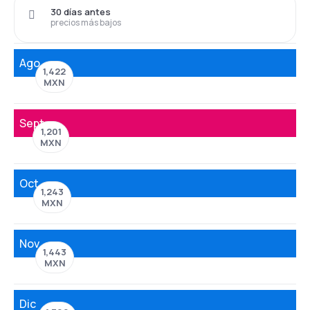
30 días antes
precios más bajos
Ago
1,422
MXN
Sept
1,201
MXN
Oct
1,243
MXN
Nov
1,443
MXN
Dic