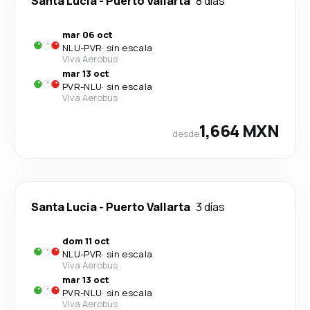
Santa Lucia
-
Puerto Vallarta
8 días
mar 06 oct
NLU
-
PVR
·
sin escala
Viva Aerobus
mar 13 oct
PVR
-
NLU
·
sin escala
Viva Aerobus
1,664 MXN
desde
Santa Lucia
-
Puerto Vallarta
3 días
dom 11 oct
NLU
-
PVR
·
sin escala
Viva Aerobus
mar 13 oct
PVR
-
NLU
·
sin escala
Viva Aerobus