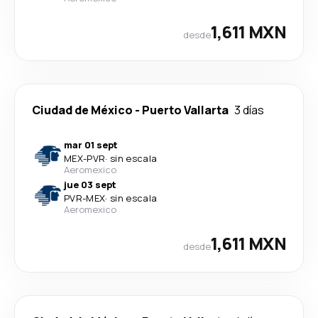
1,611 MXN
desde
Ciudad de México
-
Puerto Vallarta
3 días
mar 01 sept
MEX
-
PVR
·
sin escala
Aeromexico
jue 03 sept
PVR
-
MEX
·
sin escala
Aeromexico
1,611 MXN
desde