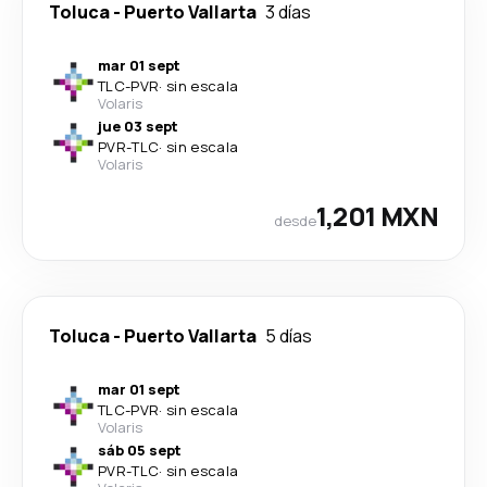
Toluca
-
Puerto Vallarta
3 días
mar 01 sept
TLC
-
PVR
·
sin escala
Volaris
jue 03 sept
PVR
-
TLC
·
sin escala
Volaris
1,201 MXN
desde
Toluca
-
Puerto Vallarta
5 días
mar 01 sept
TLC
-
PVR
·
sin escala
Volaris
sáb 05 sept
PVR
-
TLC
·
sin escala