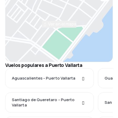
Ver en el mapa
Vuelos populares a Puerto Vallarta
Aguascalientes - Puerto Vallarta
Guadal
Santiago de Queretaro - Puerto
San Lui
Vallarta