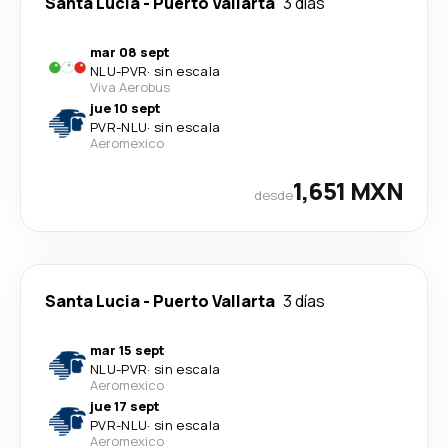
Santa Lucia
-
Puerto Vallarta
3 días
mar 08 sept
NLU
-
PVR
·
sin escala
Viva Aerobus
jue 10 sept
PVR
-
NLU
·
sin escala
Aeromexico
1,651 MXN
desde
Santa Lucia
-
Puerto Vallarta
3 días
mar 15 sept
NLU
-
PVR
·
sin escala
Aeromexico
jue 17 sept
PVR
-
NLU
·
sin escala
Aeromexico