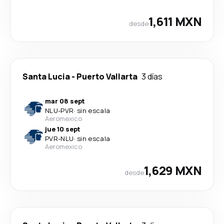
1,611 MXN
desde
Santa Lucia
-
Puerto Vallarta
3 días
mar 08 sept
NLU
-
PVR
·
sin escala
Aeromexico
jue 10 sept
PVR
-
NLU
·
sin escala
Aeromexico
1,629 MXN
desde