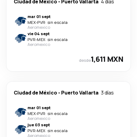
Ciudad de México
-
Puerto Vallarta
4 días
mar 01 sept
MEX
-
PVR
·
sin escala
Aeromexico
vie 04 sept
PVR
-
MEX
·
sin escala
Aeromexico
1,611 MXN
desde
Ciudad de México
-
Puerto Vallarta
3 días
mar 01 sept
MEX
-
PVR
·
sin escala
Aeromexico
jue 03 sept
PVR
-
MEX
·
sin escala
Aeromexico