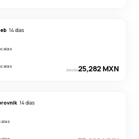
reb
14 días
scalas
scalas
25,282 MXN
desde
brovnik
14 días
calas
calas