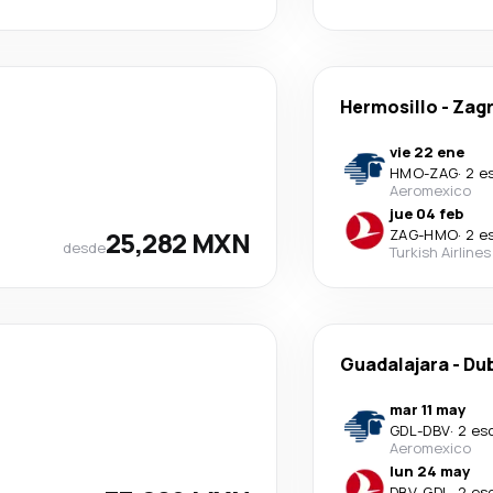
Hermosillo
-
Zag
vie 22 ene
HMO
-
ZAG
·
2 e
Aeromexico
jue 04 feb
25,282 MXN
ZAG
-
HMO
·
2 e
desde
Turkish Airlines
Guadalajara
-
Du
mar 11 may
GDL
-
DBV
·
2 es
Aeromexico
lun 24 may
DBV
-
GDL
·
2 es