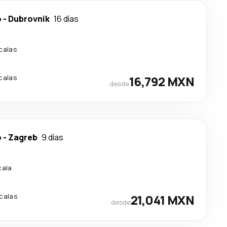
o
-
Dubrovnik
16 días
calas
calas
16,792 MXN
desde
o
-
Zagreb
9 días
cala
calas
21,041 MXN
desde