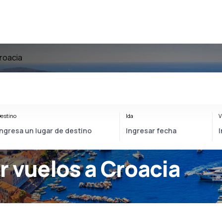
roacia
estino
Ida
V
r vuelos a Croacia