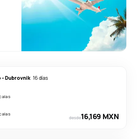
o
-
Dubrovnik
16 días
calas
calas
16,169 MXN
desde