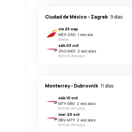
Ciudad de México
-
Zagreb
9 días
vie 25 sep
MEX
-
ZAG
·
1 escala
Iberia
sáb 03 oct
ZAG
-
MEX
·
2 escalas
British Airways
Monterrey
-
Dubrovnik
11 días
sáb 10 oct
MTY
-
DBV
·
2 escalas
British Airways
mar 20 oct
DBV
-
MTY
·
2 escalas
British Airways