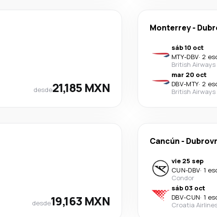
Monterrey
-
Dubr
sáb 10 oct
MTY
-
DBV
·
2 es
British Airways
mar 20 oct
21,185 MXN
DBV
-
MTY
·
2 es
desde
British Airways
Cancún
-
Dubrovn
vie 25 sep
CUN
-
DBV
·
1 es
Condor
sáb 03 oct
19,163 MXN
DBV
-
CUN
·
1 es
desde
Croatia Airline