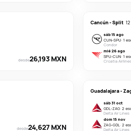
Cancún
-
Split
12
sáb 15 ago
CUN
-
SPU
·
1 es
Condor
mié 26 ago
26,193 MXN
SPU
-
CUN
·
1 es
desde
Croatia Airline
Guadalajara
-
Za
sáb 31 oct
GDL
-
ZAG
·
2 es
Delta Air Lines
dom 15 nov
24,627 MXN
ZAG
-
GDL
·
2 es
desde
Delta Air Lines