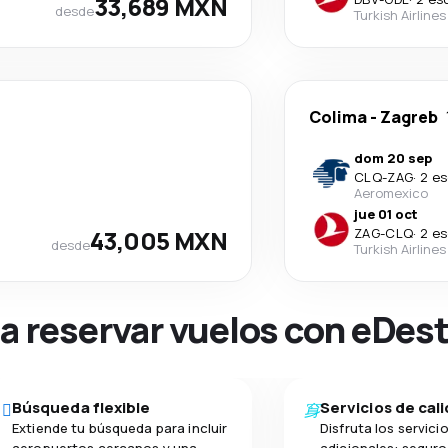
33,689 MXN
desde
Turkish Airlines
Colima
-
Zagreb
dom 20 sep
CLQ
-
ZAG
·
2 es
Aeromexico
jue 01 oct
43,005 MXN
ZAG
-
CLQ
·
2 es
desde
Turkish Airlines
na reservar vuelos con eDes
Búsqueda flexible
Servicios de cal
Extiende tu búsqueda para incluir
Disfruta los servici