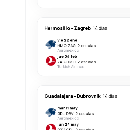
Hermosillo
-
Zagreb
14 días
vie 22 ene
HMO
-
ZAG
·
2 escalas
Aeromexico
jue 04 feb
ZAG
-
HMO
·
2 escalas
Turkish Airlines
Guadalajara
-
Dubrovnik
14 días
mar 11 may
GDL
-
DBV
·
2 escalas
Aeromexico
lun 24 may
DBV
-
GDL
·
2 escalas