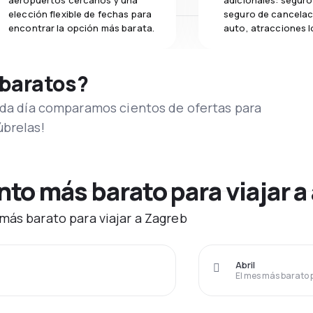
aeropuertos cercanos y una
adicionales: seguro 
elección flexible de fechas para
seguro de cancelac
encontrar la opción más barata.
auto, atracciones l
 baratos?
Cada día comparamos cientos de ofertas para
úbrelas!
o más barato para viajar a
más barato para viajar a Zagreb
Abril
El mes más barato 