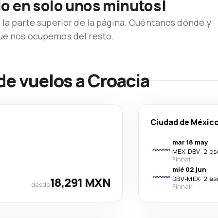
lo en solo unos minutos!
n la parte superior de la página. Cuéntanos dónde y
que nos ocupemos del resto.
de vuelos a Croacia
Ciudad de Méxic
mar 18 may
MEX
-
DBV
·
2 es
Finnair
mié 02 jun
18,291 MXN
DBV
-
MEX
·
2 es
desde
Finnair