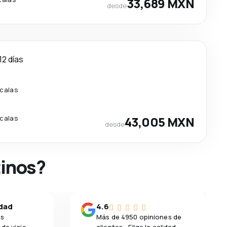
33,689 MXN
desde
12 días
calas
calas
43,005 MXN
desde
tinos?
idad
4.6
os
Más de 4950 opiniones de