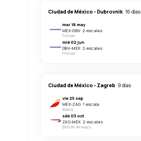
Ciudad de México
-
Dubrovnik
16 días
mar 18 may
MEX
-
DBV
·
2 escalas
Finnair
mié 02 jun
DBV
-
MEX
·
2 escalas
Finnair
Ciudad de México
-
Zagreb
9 días
vie 25 sep
MEX
-
ZAG
·
1 escala
Iberia
sáb 03 oct
ZAG
-
MEX
·
2 escalas
British Airways