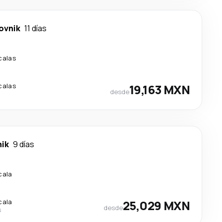
ovnik
11 días
calas
calas
19,163 MXN
desde
ik
9 días
cala
cala
25,029 MXN
desde
s