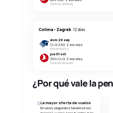
Turkish Airlines
Colima
-
Zagreb
12 días
dom 20 sep
CLQ
-
ZAG
·
2 escalas
Aeromexico
jue 01 oct
ZAG
-
CLQ
·
2 escalas
Turkish Airlines
¿Por qué vale la pe
La mayor oferta de vuelos
En unos segundos tenemos los