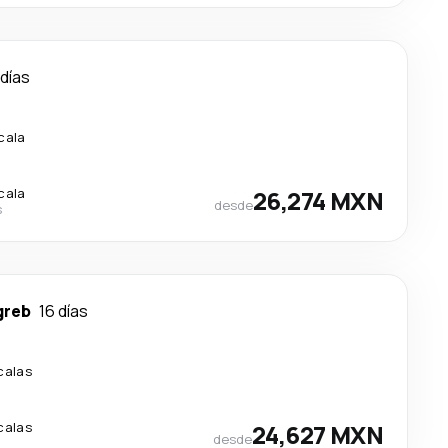
 días
cala
cala
26,274 MXN
desde
s
greb
16 días
calas
calas
24,627 MXN
desde