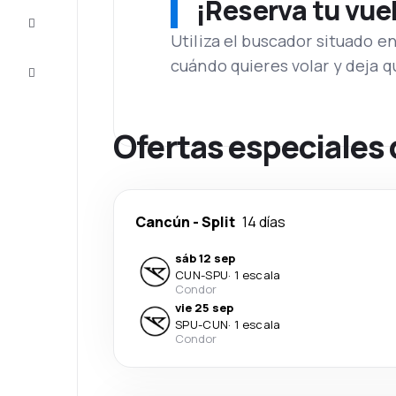
¡Reserva tu vue
Inspiración
y consejos
Utiliza el buscador situado e
cuándo quieres volar y deja 
Atención
al cliente
Ofertas especiales 
Cancún
-
Split
14 días
sáb 12 sep
CUN
-
SPU
·
1 escala
Condor
vie 25 sep
SPU
-
CUN
·
1 escala
Condor