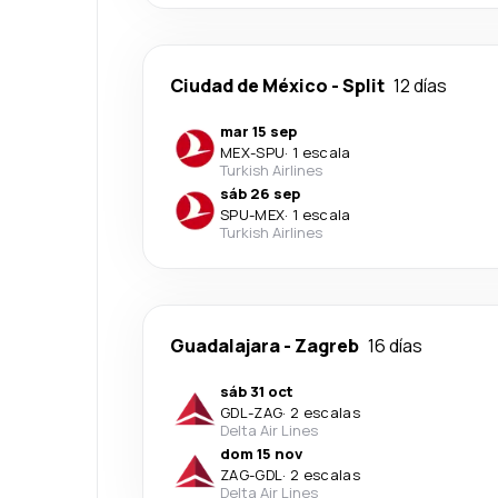
Ciudad de México
-
Split
12 días
mar 15 sep
MEX
-
SPU
·
1 escala
Turkish Airlines
sáb 26 sep
SPU
-
MEX
·
1 escala
Turkish Airlines
Guadalajara
-
Zagreb
16 días
sáb 31 oct
GDL
-
ZAG
·
2 escalas
Delta Air Lines
dom 15 nov
ZAG
-
GDL
·
2 escalas
Delta Air Lines