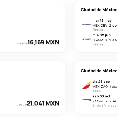
Ciudad de Méxic
mar 18 may
MEX
-
DBV
·
2 es
Finnair
mié 02 jun
16,169 MXN
DBV
-
MEX
·
2 es
desde
Finnair
Ciudad de Méxic
vie 25 sep
MEX
-
ZAG
·
1 es
Iberia
sáb 03 oct
21,041 MXN
ZAG
-
MEX
·
2 es
desde
British Airways