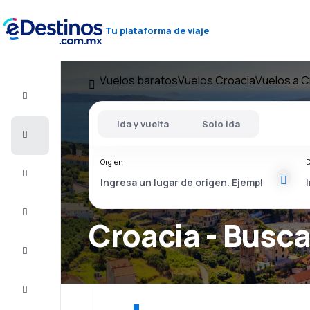
Tu plataforma de viaje
Vuelos baratos
Vuelos Croacia
Vuelos a C
Vuelo+Hotel
Ida y vuelta
Solo ida
Vuelos
baratos
Orgien
D
Viajes
Alojamientos
Croacia - Busca
Ofertas
Completa
el viaje