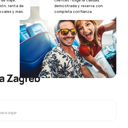
de viaje,
clientes - Elige la calidad
ión, renta de
demostrada y reserva con
ocales y más.
completa confianza.
 a Zagreb
para viajar