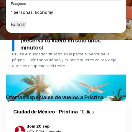
Pasajeros
Buscar
¡Reserva tu vuelo en solo unos
minutos!
Utiliza el buscador situado en la parte superior de la
página. Cuéntanos dónde y cuándo quieres volar y deja
que nos ocupemos del resto.
Ofertas especiales de vuelos a Pristina
Ciudad de México
-
Pristina
10 días
dom 20 sep
MEX
-
PRN
·
1 escala