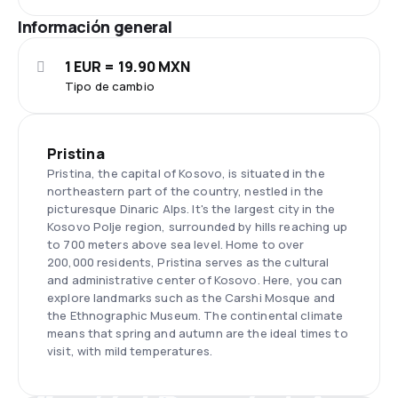
Información general
1 EUR = 19.90 MXN
Tipo de cambio
Pristina
Pristina, the capital of Kosovo, is situated in the
northeastern part of the country, nestled in the
picturesque Dinaric Alps. It's the largest city in the
Kosovo Polje region, surrounded by hills reaching up
to 700 meters above sea level. Home to over
200,000 residents, Pristina serves as the cultural
and administrative center of Kosovo. Here, you can
explore landmarks such as the Carshi Mosque and
the Ethnographic Museum. The continental climate
means that spring and autumn are the ideal times to
visit, with mild temperatures.