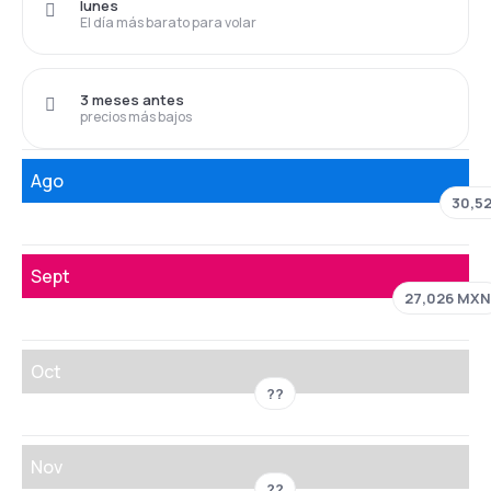
lunes
El día más barato para volar
3 meses antes
precios más bajos
Ago
30,5
Sept
27,026 MX
Oct
??
Nov
??