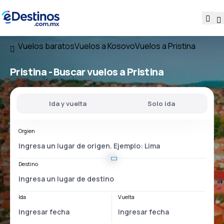
Vuelos baratos
Vuelos a Kosovo
Vuelos a Pristina
Pristina - Buscar vuelos a Pristina
Ida y vuelta
Solo ida
Orgien
Destino
Ida
Vuelta