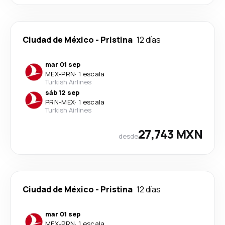
Ciudad de México
-
Pristina
12 días
mar 01 sep
MEX
-
PRN
·
1 escala
Turkish Airlines
sáb 12 sep
PRN
-
MEX
·
1 escala
Turkish Airlines
27,743 MXN
desde
Ciudad de México
-
Pristina
12 días
mar 01 sep
MEX
-
PRN
·
1 escala