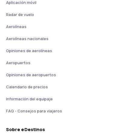
Aplicación móvil
Radar de vuelo
Aerolíneas
Aerolíneas nacionales
Opiniones de aerolíneas
Aeropuertos
Opiniones de aeropuertos
Calendario de precios
Información del equipaje
FAQ - Consejos para viajeros
Sobre eDestinos