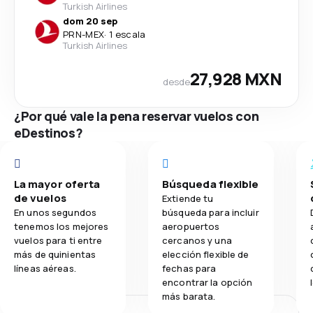
Turkish Airlines
dom 20 sep
PRN
-
MEX
·
1 escala
Turkish Airlines
27,928 MXN
desde
¿Por qué vale la pena reservar vuelos con
eDestinos?
La mayor oferta
Búsqueda flexible
de vuelos
Extiende tu
En unos segundos
búsqueda para incluir
tenemos los mejores
aeropuertos
vuelos para ti entre
cercanos y una
más de quinientas
elección flexible de
líneas aéreas.
fechas para
encontrar la opción
más barata.