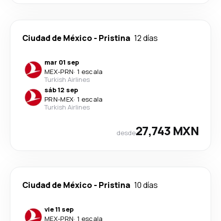
Ciudad de México
-
Pristina
12 días
mar 01 sep
MEX
-
PRN
·
1 escala
Turkish Airlines
sáb 12 sep
PRN
-
MEX
·
1 escala
Turkish Airlines
27,743 MXN
desde
Ciudad de México
-
Pristina
10 días
vie 11 sep
MEX
-
PRN
·
1 escala