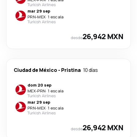
Turkish Airlines
mar 29 sep
PRN
-
MEX
·
1 escala
Turkish Airlines
26,942 MXN
desde
Ciudad de México
-
Pristina
10 días
dom 20 sep
MEX
-
PRN
·
1 escala
Turkish Airlines
mar 29 sep
PRN
-
MEX
·
1 escala
Turkish Airlines
26,942 MXN
desde