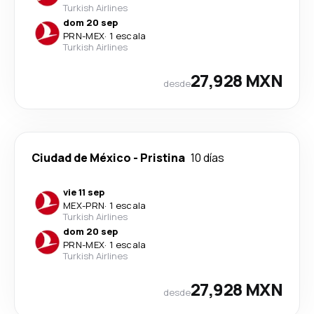
Turkish Airlines
dom 20 sep
PRN
-
MEX
·
1 escala
Turkish Airlines
27,928 MXN
desde
Ciudad de México
-
Pristina
10 días
vie 11 sep
MEX
-
PRN
·
1 escala
Turkish Airlines
dom 20 sep
PRN
-
MEX
·
1 escala
Turkish Airlines
27,928 MXN
desde