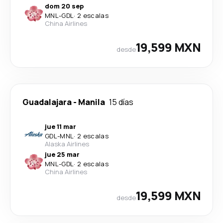
dom 20 sep
MNL
-
GDL
·
2 escalas
China Airlines
19,599 MXN
desde
Guadalajara
-
Manila
15 días
jue 11 mar
GDL
-
MNL
·
2 escalas
Alaska Airlines
jue 25 mar
MNL
-
GDL
·
2 escalas
China Airlines
19,599 MXN
desde