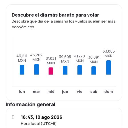
Descubre el día más barato para volar
Descubre qué día de la semana los vuelos suelen ser más
económicos.
63,065
46,202
43,211
MXN
41,770
39,605
36,091
31,021
MXN
MXN
MXN
MXN
MXN
MXN
lun
mar
mié
jue
vie
sáb
dom
Información general
16:43, 10 ago 2026
Hora local (UTC+8)