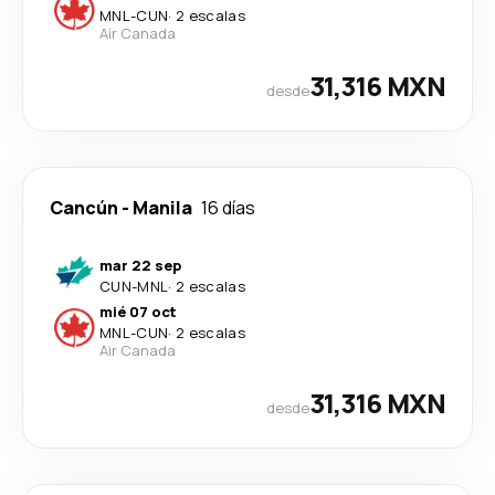
MNL
-
CUN
·
2 escalas
Air Canada
31,316 MXN
desde
Cancún
-
Manila
16 días
mar 22 sep
CUN
-
MNL
·
2 escalas
mié 07 oct
MNL
-
CUN
·
2 escalas
Air Canada
31,316 MXN
desde