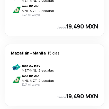
MZT
-
MNL
·
2 escalas
mar 08 dic
MNL
-
MZT
·
2 escalas
EVA Airways
19,490 MXN
desde
Mazatlán
-
Manila
15 días
mar 24 nov
MZT
-
MNL
·
2 escalas
mar 08 dic
MNL
-
MZT
·
2 escalas
EVA Airways
19,490 MXN
desde