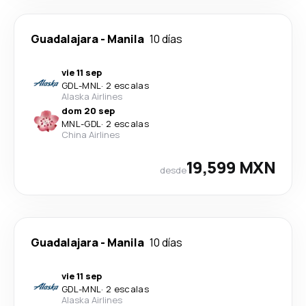
Guadalajara
-
Manila
10 días
vie 11 sep
GDL
-
MNL
·
2 escalas
Alaska Airlines
dom 20 sep
MNL
-
GDL
·
2 escalas
China Airlines
19,599 MXN
desde
Guadalajara
-
Manila
10 días
vie 11 sep
GDL
-
MNL
·
2 escalas
Alaska Airlines