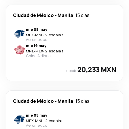
Ciudad de México
-
Manila
15 días
mié 05 may
MEX
-
MNL
·
2 escalas
Aeromexico
mié 19 may
MNL
-
MEX
·
2 escalas
China Airlines
20,233 MXN
desde
Ciudad de México
-
Manila
15 días
mié 05 may
MEX
-
MNL
·
2 escalas
Aeromexico