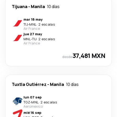
Tijuana
-
Manila
10 días
mar 18 may
TIJ
-
MNL
·
2 escalas
Air France
jue 27 may
MNL
-
TIJ
·
2 escalas
Air France
37,481 MXN
desde
Tuxtla Gutiérrez
-
Manila
10 días
lun 07 sep
TGZ
-
MNL
·
2 escalas
Aeromexico
mié 16 sep