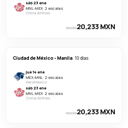
sáb 23 ene
MNL
-
MEX
·
2 escalas
China Airlines
20,233 MXN
desde
Ciudad de México
-
Manila
10 días
jue 14 ene
MEX
-
MNL
·
2 escalas
Aeromexico
sáb 23 ene
MNL
-
MEX
·
2 escalas
China Airlines
20,233 MXN
desde