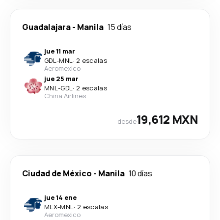
Guadalajara
-
Manila
15 días
jue 11 mar
GDL
-
MNL
·
2 escalas
Aeromexico
jue 25 mar
MNL
-
GDL
·
2 escalas
China Airlines
19,612 MXN
desde
Ciudad de México
-
Manila
10 días
jue 14 ene
MEX
-
MNL
·
2 escalas
Aeromexico