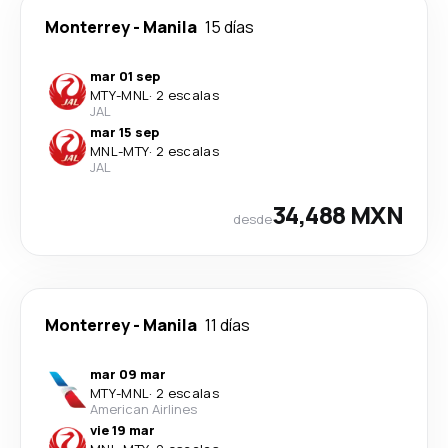
Monterrey
-
Manila
15 días
mar 01 sep
MTY
-
MNL
·
2 escalas
JAL
mar 15 sep
MNL
-
MTY
·
2 escalas
JAL
34,488 MXN
desde
Monterrey
-
Manila
11 días
mar 09 mar
MTY
-
MNL
·
2 escalas
American Airlines
vie 19 mar