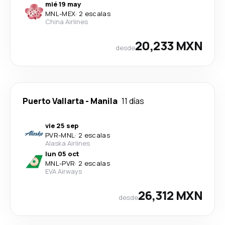
mié 19 may
MNL
-
MEX
·
2 escalas
China Airlines
20,233 MXN
desde
Puerto Vallarta
-
Manila
11 días
vie 25 sep
PVR
-
MNL
·
2 escalas
Alaska Airlines
lun 05 oct
MNL
-
PVR
·
2 escalas
EVA Airways
26,312 MXN
desde