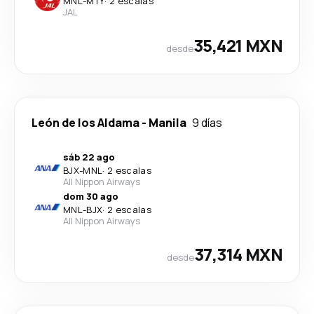
MNL
-
MTY
·
2 escalas
JAL
35,421 MXN
desde
León de los Aldama
-
Manila
9 días
sáb 22 ago
BJX
-
MNL
·
2 escalas
All Nippon Airways
dom 30 ago
MNL
-
BJX
·
2 escalas
All Nippon Airways
37,314 MXN
desde