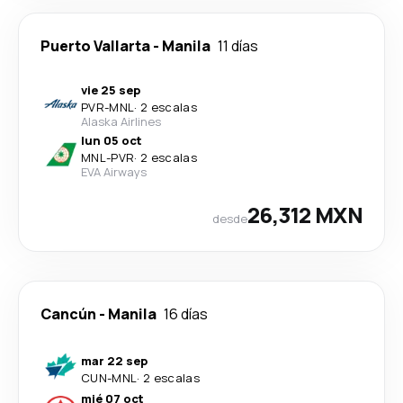
Puerto Vallarta
-
Manila
11 días
vie 25 sep
PVR
-
MNL
·
2 escalas
Alaska Airlines
lun 05 oct
MNL
-
PVR
·
2 escalas
EVA Airways
26,312 MXN
desde
Cancún
-
Manila
16 días
mar 22 sep
CUN
-
MNL
·
2 escalas
mié 07 oct