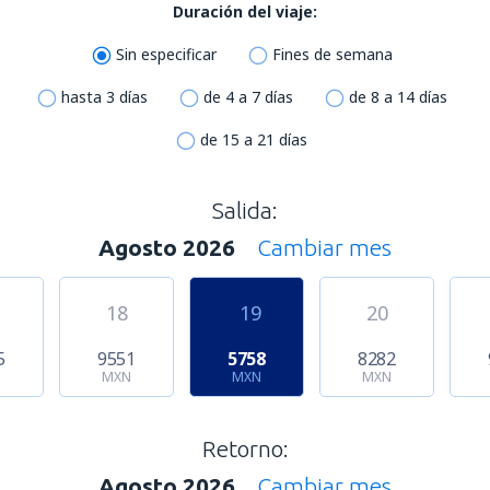
Duración del viaje:
Sin especificar
Fines de semana
hasta 3 días
de 4 a 7 días
de 8 a 14 días
de 15 a 21 días
Salida:
Agosto 2026
Cambiar mes
18
19
20
5
9551
5758
8282
N
MXN
MXN
MXN
Retorno:
Agosto 2026
Cambiar mes