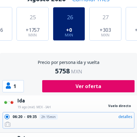
25
26
27
56
+1757
+0
+303
N
MXN
MXN
MXN
Precio por persona ida y vuelta
5758
MXN
1
Ver oferta
Ida
Vuelo directo
19 ago (mié)
MEX - IAH
06:20
09:35
detalles
2h 15min