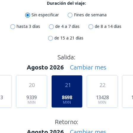
Duración del viaje:
Sin especificar
Fines de semana
hasta 3 días
de 4 a 7 días
de 8 a 14 días
de 15 a 21 días
Salida:
Agosto 2026
Cambiar mes
20
21
22
53
9339
8698
13428
N
MXN
MXN
MXN
Retorno:
Agosto 2026
Cambiar mes