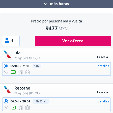
más horas
Precio por persona ida y vuelta
9477
MXN
1
Ver oferta
Ida
1 escala
21 ago (vie)
MEX - JFK
05:00
21:00
detalles
14h
05:00
22:14
detalles
15h 14min
07:00
21:00
detalles
12h
17:15
14:33
detalles
19h 18min
Retorno
1 escala
28 ago (vie)
JFK - MEX
06:54
20:51
detalles
15h 57min