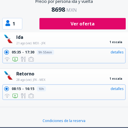
Precio por persona ida y vuelta
8698
MXN
1
Ver oferta
Ida
1 escala
21 ago (vie)
MEX - JFK
05:35
17:30
detalles
9h 55min
05:35
23:00
detalles
15h 25min
Retorno
1 escala
28 ago (vie)
JFK - MEX
08:15
16:15
detalles
10h
11:31
18:35
detalles
9h 4min
14:53
20:51
detalles
7h 58min
Condiciones de la reserva