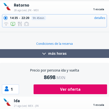
Retorno
1 escala
28 ago (vie)
JFK - MEX
14:35
22:20
detalles
9h 45min
15:59
22:20
detalles
8h 21min
Condiciones de la reserva
más horas
Precio por persona ida y vuelta
8698
MXN
1
Ver oferta
Ida
1 escala
21 ago (vie)
MEX - JFK