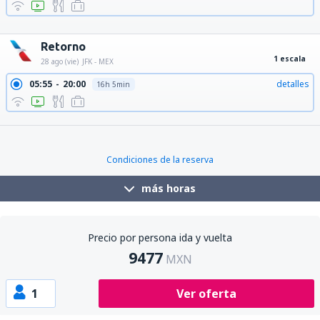
05:00
22:14
detalles
15h 14min
07:00
21:00
detalles
12h
Retorno
1 escala
28 ago (vie)
JFK - MEX
05:55
20:00
detalles
16h 5min
11:00
22:20
detalles
13h 20min
Condiciones de la reserva
más horas
Precio por persona ida y vuelta
9477
MXN
1
Ver oferta