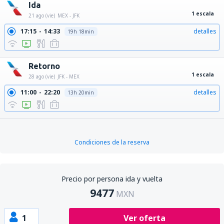
Ida
1 escala
21 ago (vie)
MEX - JFK
17:15
14:33
detalles
19h 18min
Retorno
1 escala
28 ago (vie)
JFK - MEX
11:00
22:20
detalles
13h 20min
Condiciones de la reserva
Precio por persona ida y vuelta
9477
MXN
1
Ver oferta