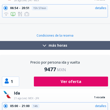
28 ago (vie)
JFK - MEX
06:54
20:51
detalles
15h 57min
08:15
20:51
detalles
14h 36min
11:31
20:51
detalles
11h 20min
Condiciones de la reserva
más horas
Precio por persona ida y vuelta
9477
MXN
1
Ver oferta
Ida
1 escala
21 ago (vie)
MEX - JFK
05:00
21:00
detalles
14h