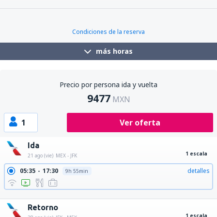
08:15
20:51
detalles
14h 36min
11:31
20:51
detalles
11h 20min
Condiciones de la reserva
más horas
Precio por persona ida y vuelta
9477
MXN
1
Ver oferta
Ida
1 escala
21 ago (vie)
MEX - JFK
05:35
17:30
detalles
9h 55min
05:35
23:00
detalles
15h 25min
Retorno
1 escala