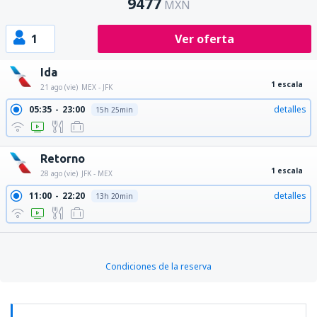
9477
MXN
1
Ver oferta
Ida
1 escala
21 ago (vie)
MEX - JFK
05:35
23:00
detalles
15h 25min
Retorno
1 escala
28 ago (vie)
JFK - MEX
11:00
22:20
detalles
13h 20min
Condiciones de la reserva