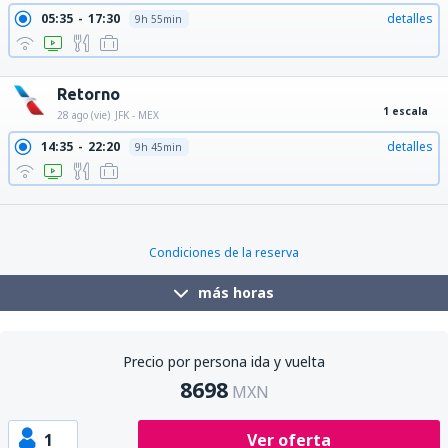
05:35
17:30
detalles
9h 55min
05:35
23:00
detalles
15h 25min
Retorno
1 escala
28 ago (vie)
JFK - MEX
14:35
22:20
detalles
9h 45min
15:59
22:20
detalles
8h 21min
Condiciones de la reserva
más horas
Precio por persona ida y vuelta
8698
MXN
1
Ver oferta