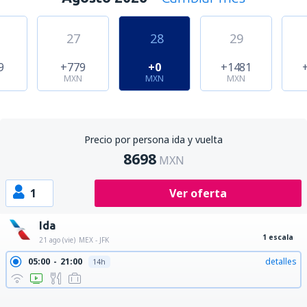
27
28
29
9
+779
+0
+1481
N
MXN
MXN
MXN
Precio por persona ida y vuelta
8698
MXN
1
Ver oferta
Ida
1 escala
21 ago (vie)
MEX - JFK
05:00
21:00
detalles
14h
05:00
22:14
detalles
15h 14min
07:00
21:00
detalles
12h
17:15
14:33
detalles
19h 18min