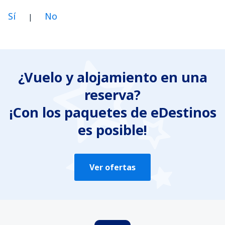
Sí
No
|
En mi opinión, este artículo:
Es confuso
¿Vuelo y alojamiento en una
Contiene información incorrecta
reserva?
No profundiza en el tema
Es demasiado largo
¡Con los paquetes de eDestinos
es posible!
Enviar
Ver ofertas