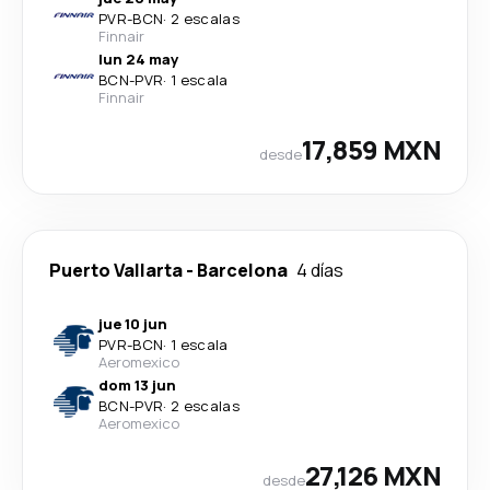
PVR
-
BCN
·
2 escalas
Finnair
lun 24 may
BCN
-
PVR
·
1 escala
Finnair
17,859 MXN
desde
Puerto Vallarta
-
Barcelona
4 días
jue 10 jun
PVR
-
BCN
·
1 escala
Aeromexico
dom 13 jun
BCN
-
PVR
·
2 escalas
Aeromexico
27,126 MXN
desde