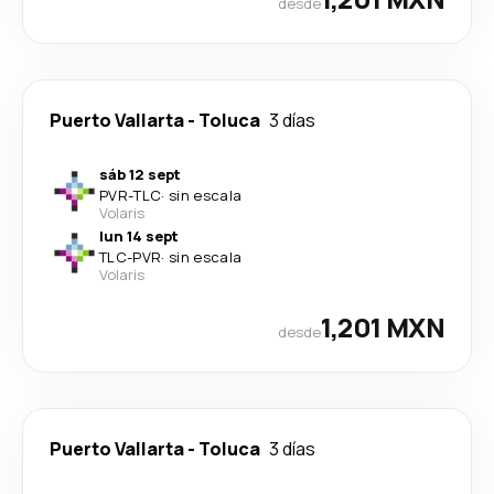
desde
Puerto Vallarta
-
Toluca
3 días
sáb 12 sept
PVR
-
TLC
·
sin escala
Volaris
lun 14 sept
TLC
-
PVR
·
sin escala
Volaris
1,201 MXN
desde
Puerto Vallarta
-
Toluca
3 días