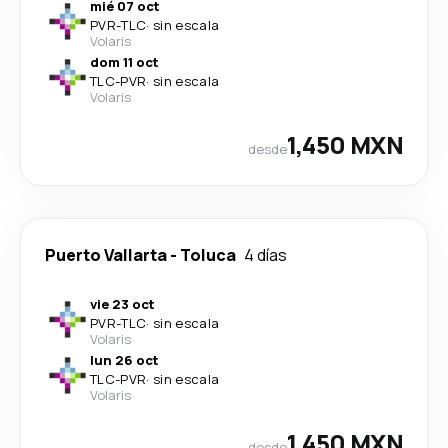
mié 07 oct
PVR
-
TLC
·
sin escala
Volaris
dom 11 oct
TLC
-
PVR
·
sin escala
Volaris
1,450 MXN
desde
Puerto Vallarta
-
Toluca
4 días
vie 23 oct
PVR
-
TLC
·
sin escala
Volaris
lun 26 oct
TLC
-
PVR
·
sin escala
Volaris
1,450 MXN
desde