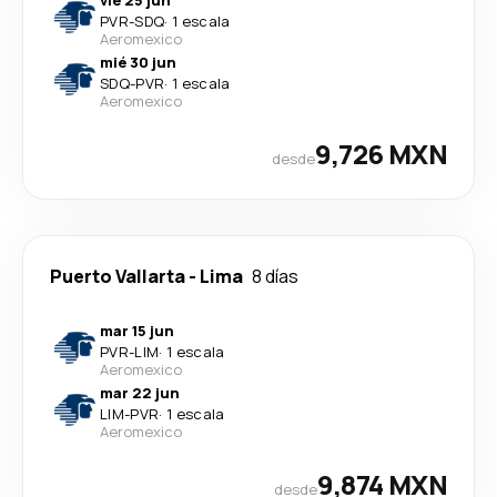
vie 25 jun
PVR
-
SDQ
·
1 escala
Aeromexico
mié 30 jun
SDQ
-
PVR
·
1 escala
Aeromexico
9,726 MXN
desde
Puerto Vallarta
-
Lima
8 días
mar 15 jun
PVR
-
LIM
·
1 escala
Aeromexico
mar 22 jun
LIM
-
PVR
·
1 escala
Aeromexico
9,874 MXN
desde