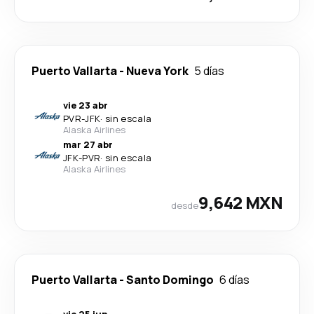
Puerto Vallarta
-
Nueva York
5 días
vie 23 abr
PVR
-
JFK
·
sin escala
Alaska Airlines
mar 27 abr
JFK
-
PVR
·
sin escala
Alaska Airlines
9,642 MXN
desde
Puerto Vallarta
-
Santo Domingo
6 días