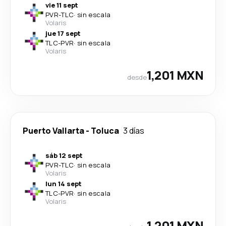
vie 11 sept
PVR
-
TLC
·
sin escala
Volaris
jue 17 sept
TLC
-
PVR
·
sin escala
Volaris
1,201 MXN
desde
Puerto Vallarta
-
Toluca
3 días
sáb 12 sept
PVR
-
TLC
·
sin escala
Volaris
lun 14 sept
TLC
-
PVR
·
sin escala
Volaris
1,201 MXN