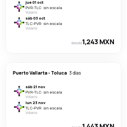
jue 01 oct
PVR
-
TLC
·
sin escala
Volaris
sáb 03 oct
TLC
-
PVR
·
sin escala
Volaris
1,243 MXN
desde
Puerto Vallarta
-
Toluca
3 días
sáb 21 nov
PVR
-
TLC
·
sin escala
Volaris
lun 23 nov
TLC
-
PVR
·
sin escala
Volaris
1,443 MXN