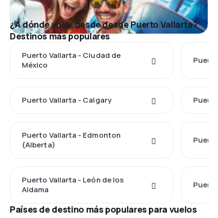
¿A dónde volar desde desde Puerto Vallarta?
Destinos más populares
Puerto Vallarta - Ciudad de
Puerto
México
Puerto Vallarta - Calgary
Puerto
Puerto Vallarta - Edmonton
Puerto
(Alberta)
Puerto Vallarta - León de los
Puerto
Aldama
Países de destino más populares para vuelos