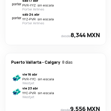
sáb 17 abr
PVR
-
YYZ
·
sin escala
Porter Airlines
sáb 24 abr
YYZ
-
PVR
·
sin escala
Porter Airlines
8,344 MXN
desde
Puerto Vallarta
-
Calgary
8 días
vie 16 abr
PVR
-
YYC
·
sin escala
Westjet
vie 23 abr
YYC
-
PVR
·
sin escala
Westjet
9,556 MXN
desde