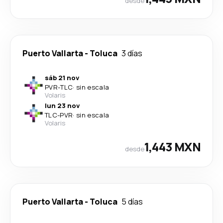
desde
Puerto Vallarta
-
Toluca
3 días
sáb 21 nov
PVR
-
TLC
·
sin escala
Volaris
lun 23 nov
TLC
-
PVR
·
sin escala
Volaris
1,443 MXN
desde
Puerto Vallarta
-
Toluca
5 días