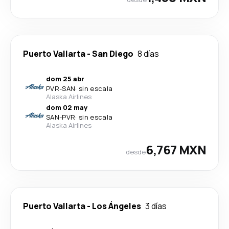
Puerto Vallarta
-
San Diego
8 días
dom 25 abr
PVR
-
SAN
·
sin escala
Alaska Airlines
dom 02 may
SAN
-
PVR
·
sin escala
Alaska Airlines
6,767 MXN
desde
Puerto Vallarta
-
Los Ángeles
3 días