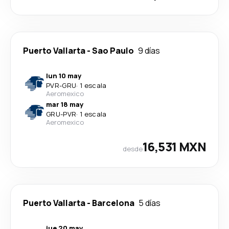
Puerto Vallarta
-
Sao Paulo
9 días
lun 10 may
PVR
-
GRU
·
1 escala
Aeromexico
mar 18 may
GRU
-
PVR
·
1 escala
Aeromexico
16,531 MXN
desde
Puerto Vallarta
-
Barcelona
5 días
jue 20 may