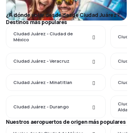
¿A dónde volar desde desde Ciudad Juárez?
Destinos más populares
Ciudad Juárez - Ciudad de
Ciudad
México
Ciudad Juárez - Veracruz
Ciudad
Ciudad Juárez - Minatitlan
Ciudad
Ciudad
Ciudad Juárez - Durango
Aldam
Nuestros aeropuertos de origen más populares