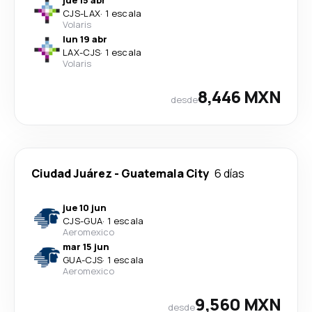
jue 15 abr
CJS
-
LAX
·
1 escala
Volaris
lun 19 abr
LAX
-
CJS
·
1 escala
Volaris
8,446 MXN
desde
Ciudad Juárez
-
Guatemala City
6 días
jue 10 jun
CJS
-
GUA
·
1 escala
Aeromexico
mar 15 jun
GUA
-
CJS
·
1 escala
Aeromexico
9,560 MXN
desde