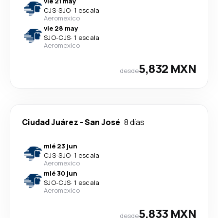
vie 21 may
CJS
-
SJO
·
1 escala
Aeromexico
vie 28 may
SJO
-
CJS
·
1 escala
Aeromexico
5,832 MXN
desde
Ciudad Juárez
-
San José
8 días
mié 23 jun
CJS
-
SJO
·
1 escala
Aeromexico
mié 30 jun
SJO
-
CJS
·
1 escala
Aeromexico
5,833 MXN
desde