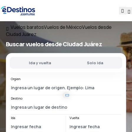
Vuelos baratos
Vuelos de México
Vuelos desde
Ciudad Juárez
Buscar vuelos
desde Ciudad Juárez
Ida y vuelta
Solo ida
Orgien
Destino
Ida
Vuelta