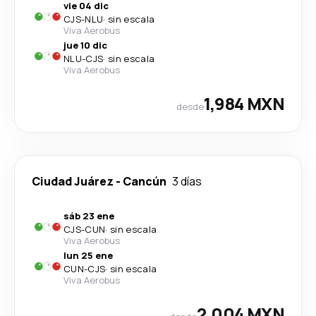
vie 04 dic
CJS
-
NLU
·
sin escala
Viva Aerobus
jue 10 dic
NLU
-
CJS
·
sin escala
Viva Aerobus
1,984 MXN
desde
Ciudad Juárez
-
Cancún
3 días
sáb 23 ene
CJS
-
CUN
·
sin escala
Viva Aerobus
lun 25 ene
CUN
-
CJS
·
sin escala
Viva Aerobus
2,004 MXN