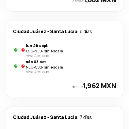
desde
Ciudad Juárez
-
Santa Lucia
6 días
lun 28 sept
CJS
-
NLU
·
sin escala
Viva Aerobus
sáb 03 oct
NLU
-
CJS
·
sin escala
Viva Aerobus
1,962 MXN
desde
Ciudad Juárez
-
Santa Lucia
7 días