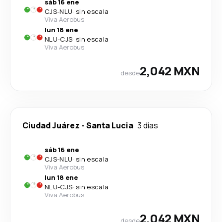
sáb 16 ene
CJS
-
NLU
·
sin escala
Viva Aerobus
lun 18 ene
NLU
-
CJS
·
sin escala
Viva Aerobus
2,042 MXN
desde
Ciudad Juárez
-
Santa Lucia
3 días
sáb 16 ene
CJS
-
NLU
·
sin escala
Viva Aerobus
lun 18 ene
NLU
-
CJS
·
sin escala
Viva Aerobus
2,042 MXN
desde