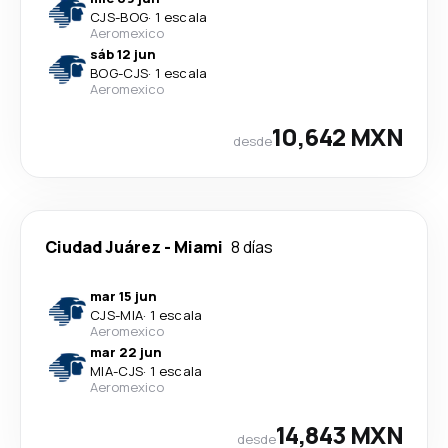
CJS
-
BOG
·
1 escala
Aeromexico
sáb 12 jun
BOG
-
CJS
·
1 escala
Aeromexico
10,642 MXN
desde
Ciudad Juárez
-
Miami
8 días
mar 15 jun
CJS
-
MIA
·
1 escala
Aeromexico
mar 22 jun
MIA
-
CJS
·
1 escala
Aeromexico
14,843 MXN
desde