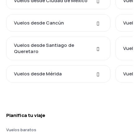
Vuelos desde Ciudad de México
Vuelos
Vuelos desde Cancún
Vuelos
Vuelos desde Santiago de
Vuelos
Queretaro
Vuelos desde Mérida
Vuelos
Planifica tu viaje
Vuelos baratos