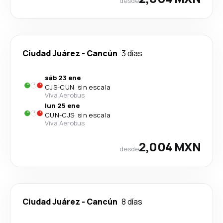
desde
Ciudad Juárez
-
Cancún
3 días
sáb 23 ene
CJS
-
CUN
·
sin escala
Viva Aerobus
lun 25 ene
CUN
-
CJS
·
sin escala
Viva Aerobus
2,004 MXN
desde
Ciudad Juárez
-
Cancún
8 días