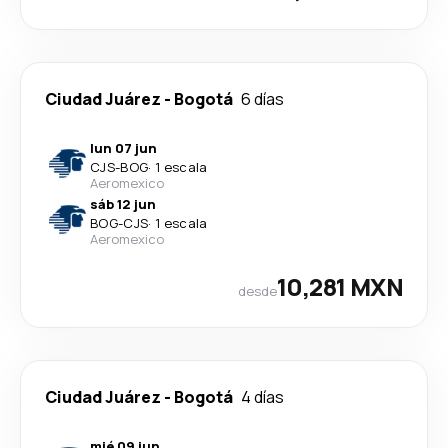
Ciudad Juárez
-
Bogotá
6 días
lun 07 jun
CJS
-
BOG
·
1 escala
Aeromexico
sáb 12 jun
BOG
-
CJS
·
1 escala
Aeromexico
10,281 MXN
desde
Ciudad Juárez
-
Bogotá
4 días
mié 09 jun