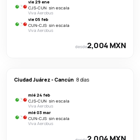
vie 29 ene
CJS
-
CUN
·
sin escala
Viva Aerobus
vie 05 feb
CUN
-
CJS
·
sin escala
Viva Aerobus
2,004 MXN
desde
Ciudad Juárez
-
Cancún
8 días
mié 24 feb
CJS
-
CUN
·
sin escala
Viva Aerobus
mié 03 mar
CUN
-
CJS
·
sin escala
Viva Aerobus
2,004 MXN
desde