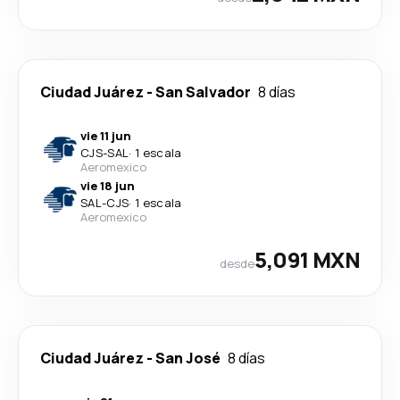
Ciudad Juárez
-
San Salvador
8 días
vie 11 jun
CJS
-
SAL
·
1 escala
Aeromexico
vie 18 jun
SAL
-
CJS
·
1 escala
Aeromexico
5,091 MXN
desde
Ciudad Juárez
-
San José
8 días