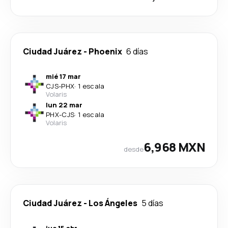
Ciudad Juárez
-
Phoenix
6 días
mié 17 mar
CJS
-
PHX
·
1 escala
Volaris
lun 22 mar
PHX
-
CJS
·
1 escala
Volaris
6,968 MXN
desde
Ciudad Juárez
-
Los Ángeles
5 días