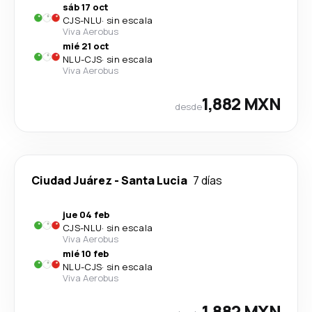
sáb 17 oct
CJS
-
NLU
·
sin escala
Viva Aerobus
mié 21 oct
NLU
-
CJS
·
sin escala
Viva Aerobus
1,882 MXN
desde
Ciudad Juárez
-
Santa Lucia
7 días
jue 04 feb
CJS
-
NLU
·
sin escala
Viva Aerobus
mié 10 feb
NLU
-
CJS
·
sin escala
Viva Aerobus
1,882 MXN