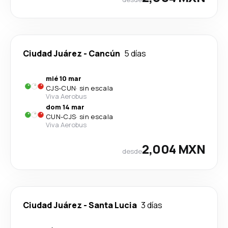
Ciudad Juárez
-
Cancún
5 días
mié 10 mar
CJS
-
CUN
·
sin escala
Viva Aerobus
dom 14 mar
CUN
-
CJS
·
sin escala
Viva Aerobus
2,004 MXN
desde
Ciudad Juárez
-
Santa Lucia
3 días