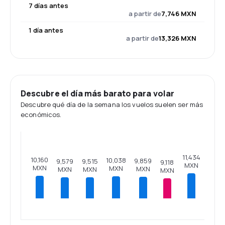
7 días antes
a partir de
7,746 MXN
1 día antes
a partir de
13,326 MXN
Descubre el día más barato para volar
Descubre qué día de la semana los vuelos suelen ser más
económicos.
11,434
10,160
10,038
9,859
9,579
9,515
9,118
MXN
MXN
MXN
MXN
MXN
MXN
MXN