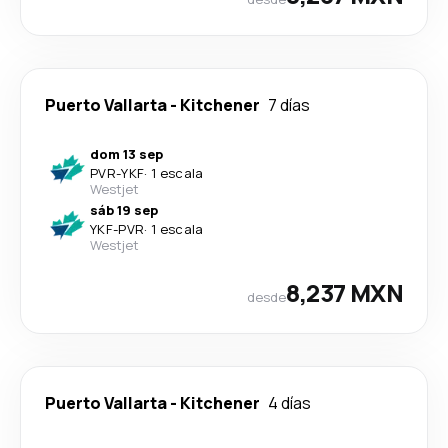
Puerto Vallarta
-
Kitchener
7 días
dom 13 sep
PVR
-
YKF
·
1 escala
Westjet
sáb 19 sep
YKF
-
PVR
·
1 escala
Westjet
8,237 MXN
desde
Puerto Vallarta
-
Kitchener
4 días