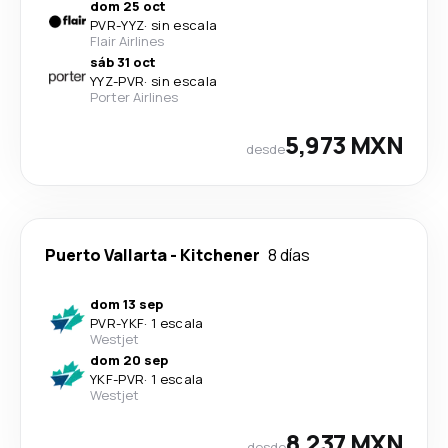
dom 25 oct
PVR
-
YYZ
·
sin escala
Flair Airlines
sáb 31 oct
YYZ
-
PVR
·
sin escala
Porter Airlines
5,973 MXN
desde
Puerto Vallarta
-
Kitchener
8 días
dom 13 sep
PVR
-
YKF
·
1 escala
Westjet
dom 20 sep
YKF
-
PVR
·
1 escala
Westjet
8,237 MXN
desde