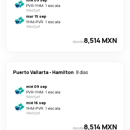
mié 09 sep
PVR
-
YHM
·
1 escala
Westjet
mar 15 sep
YHM
-
PVR
·
1 escala
Westjet
8,514 MXN
desde
Puerto Vallarta
-
Hamilton
8 días
mié 09 sep
PVR
-
YHM
·
1 escala
Westjet
mié 16 sep
YHM
-
PVR
·
1 escala
Westjet
8,514 MXN
desde