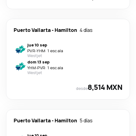
Puerto Vallarta
-
Hamilton
4 días
jue 10 sep
PVR
-
YHM
·
1 escala
Westjet
dom 13 sep
YHM
-
PVR
·
1 escala
Westjet
8,514 MXN
desde
Puerto Vallarta
-
Hamilton
5 días
jue 10 sep