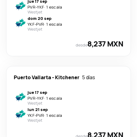
jue 17 sep
PVR
-
YKF
·
1 escala
Westjet
dom 20 sep
YKF
-
PVR
·
1 escala
Westjet
8,237 MXN
desde
Puerto Vallarta
-
Kitchener
5 días
jue 17 sep
PVR
-
YKF
·
1 escala
Westjet
lun 21 sep
YKF
-
PVR
·
1 escala
Westjet
8,237 MXN
desde