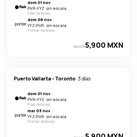
dom 01 nov
PVR
-
YYZ
·
sin escala
Flair Airlines
dom 08 nov
YYZ
-
PVR
·
sin escala
Porter Airlines
5,900 MXN
desde
Puerto Vallarta
-
Toronto
3 días
dom 01 nov
PVR
-
YYZ
·
sin escala
Flair Airlines
mar 03 nov
YYZ
-
PVR
·
sin escala
Porter Airlines
5,900 MXN