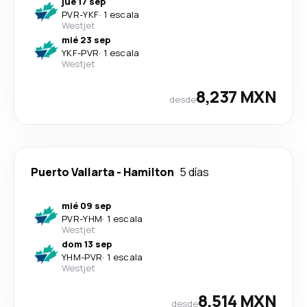
jue 17 sep
PVR
-
YKF
·
1 escala
Westjet
mié 23 sep
YKF
-
PVR
·
1 escala
Westjet
8,237 MXN
desde
Puerto Vallarta
-
Hamilton
5 días
mié 09 sep
PVR
-
YHM
·
1 escala
Westjet
dom 13 sep
YHM
-
PVR
·
1 escala
Westjet
8,514 MXN
desde