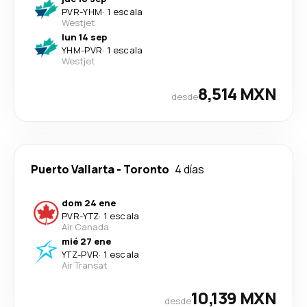
PVR
-
YHM
·
1 escala
Westjet
lun 14 sep
YHM
-
PVR
·
1 escala
Westjet
8,514 MXN
desde
Puerto Vallarta
-
Toronto
4 días
dom 24 ene
PVR
-
YTZ
·
1 escala
Air Canada
mié 27 ene
YTZ
-
PVR
·
1 escala
Air Transat
10,139 MXN
desde