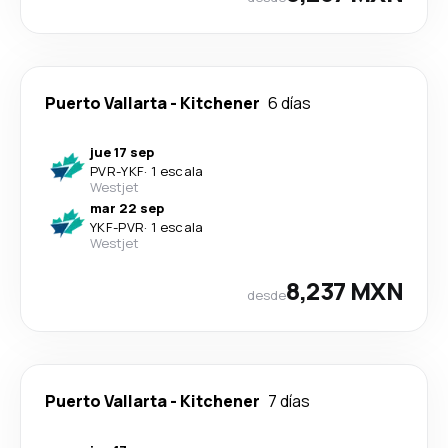
Puerto Vallarta
-
Kitchener
6 días
jue 17 sep
PVR
-
YKF
·
1 escala
Westjet
mar 22 sep
YKF
-
PVR
·
1 escala
Westjet
8,237 MXN
desde
Puerto Vallarta
-
Kitchener
7 días