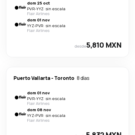
dom 25 oct
PVR
-
YYZ
·
sin escala
Flair Airlines
dom 01 nov
YYZ
-
PVR
·
sin escala
Flair Airlines
5,810 MXN
desde
Puerto Vallarta
-
Toronto
8 días
dom 01 nov
PVR
-
YYZ
·
sin escala
Flair Airlines
dom 08 nov
YYZ
-
PVR
·
sin escala
Flair Airlines
5,832 MXN