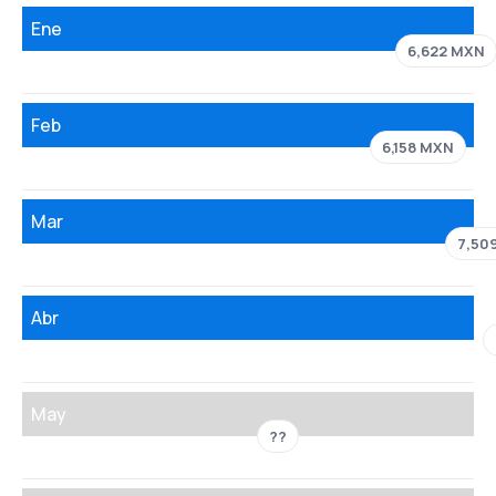
Ene
6,622 MXN
Feb
6,158 MXN
Mar
7,50
Abr
May
??