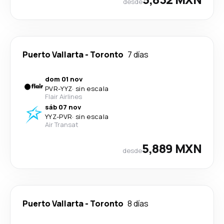
desde
Puerto Vallarta
-
Toronto
7 días
dom 01 nov
PVR
-
YYZ
·
sin escala
Flair Airlines
sáb 07 nov
YYZ
-
PVR
·
sin escala
Air Transat
5,889 MXN
desde
Puerto Vallarta
-
Toronto
8 días