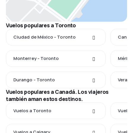
Vuelos populares a Toronto
Ciudad de México - Toronto
Cancún
Monterrey - Toronto
Mérida
Durango - Toronto
Veracr
Vuelos populares a Canadá. Los viajeros
también aman estos destinos.
Vuelos a Toronto
Vuelos
Vuelos a Calgary
Vuelos