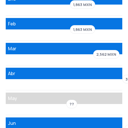
1,863 MXN
Feb
1,863 MXN
Mar
2,562 MXN
Abr
3
May
??
Jun