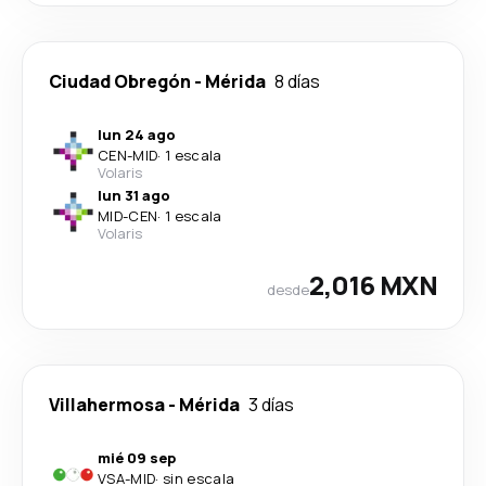
Ciudad Obregón
-
Mérida
8 días
lun 24 ago
CEN
-
MID
·
1 escala
Volaris
lun 31 ago
MID
-
CEN
·
1 escala
Volaris
2,016 MXN
desde
Villahermosa
-
Mérida
3 días
mié 09 sep
VSA
-
MID
·
sin escala