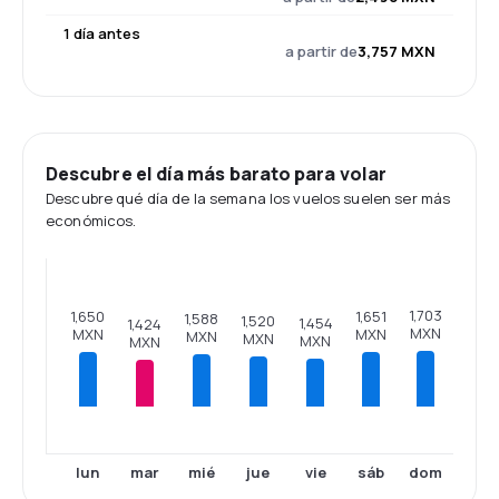
1 día antes
a partir de
3,757 MXN
Descubre el día más barato para volar
Descubre qué día de la semana los vuelos suelen ser más
económicos.
1,703
1,651
1,650
1,588
1,520
1,454
1,424
MXN
MXN
MXN
MXN
MXN
MXN
MXN
lun
mar
mié
jue
vie
sáb
dom