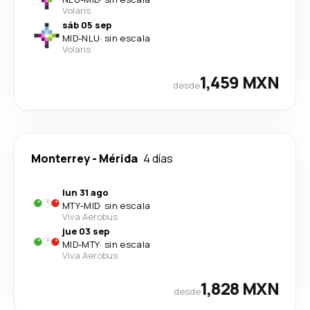
Volaris
sáb 05 sep
MID
-
NLU
·
sin escala
Volaris
1,459 MXN
desde
Monterrey
-
Mérida
4 días
lun 31 ago
MTY
-
MID
·
sin escala
Viva Aerobus
jue 03 sep
MID
-
MTY
·
sin escala
Viva Aerobus
1,828 MXN
desde