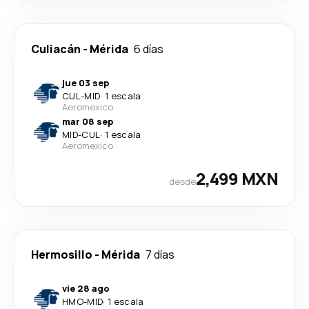
Culiacán
-
Mérida
6 días
jue 03 sep
CUL
-
MID
·
1 escala
Aeromexico
mar 08 sep
MID
-
CUL
·
1 escala
Aeromexico
2,499 MXN
desde
Hermosillo
-
Mérida
7 días
vie 28 ago
HMO
-
MID
·
1 escala