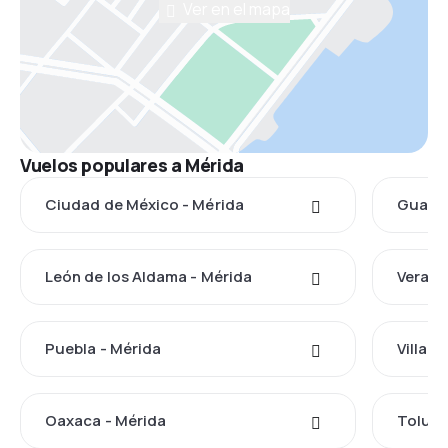
Ver en el mapa
Vuelos populares a Mérida
Ciudad de México - Mérida
Guadal
León de los Aldama - Mérida
Veracr
Puebla - Mérida
Villah
Oaxaca - Mérida
Toluca