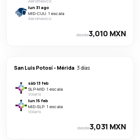
Aeromexico
lun 31 ago
MID
-
CUU
·
1 escala
Aeromexico
3,010 MXN
desde
San Luis Potosí
-
Mérida
3 días
sáb 13 feb
SLP
-
MID
·
1 escala
Volaris
lun 15 feb
MID
-
SLP
·
1 escala
Volaris
3,031 MXN
desde