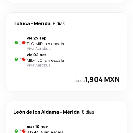
Toluca
-
Mérida
8 días
vie 25 sep
TLC
-
MID
·
sin escala
Viva Aerobus
vie 02 oct
MID
-
TLC
·
sin escala
Viva Aerobus
1,904 MXN
desde
León de los Aldama
-
Mérida
8 días
mar 10 nov
BJX
-
MID
·
sin escala