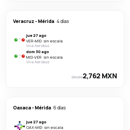
Veracruz
-
Mérida
4 días
jue 27 ago
VER
-
MID
·
sin escala
Viva Aerobus
dom 30 ago
MID
-
VER
·
sin escala
Viva Aerobus
2,762 MXN
desde
Oaxaca
-
Mérida
6 días
jue 27 ago
OAX
-
MID
·
sin escala