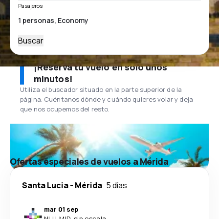
Pasajeros
Buscar
¡Reserva tu vuelo en solo unos
minutos!
Utiliza el buscador situado en la parte superior de la
página. Cuéntanos dónde y cuándo quieres volar y deja
que nos ocupemos del resto.
Ofertas especiales de vuelos a Mérida
Santa Lucia
-
Mérida
5 días
mar 01 sep
NLU
-
MID
·
sin escala