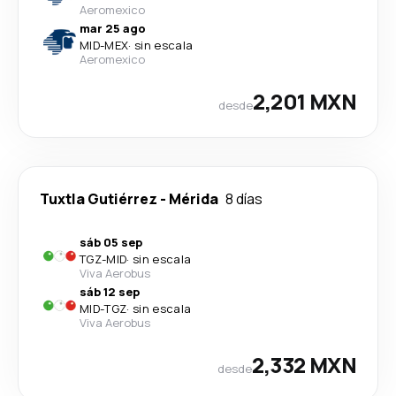
Aeromexico
mar 25 ago
MID
-
MEX
·
sin escala
Aeromexico
2,201 MXN
desde
Tuxtla Gutiérrez
-
Mérida
8 días
sáb 05 sep
TGZ
-
MID
·
sin escala
Viva Aerobus
sáb 12 sep
MID
-
TGZ
·
sin escala
Viva Aerobus
2,332 MXN
desde