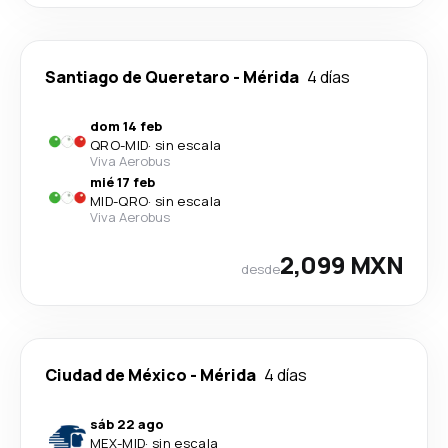
Santiago de Queretaro
-
Mérida
4 días
dom 14 feb
QRO
-
MID
·
sin escala
Viva Aerobus
mié 17 feb
MID
-
QRO
·
sin escala
Viva Aerobus
2,099 MXN
desde
Ciudad de México
-
Mérida
4 días
sáb 22 ago
MEX
-
MID
·
sin escala