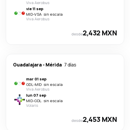
Viva Aerobus
vie 11 sep
MID
-
VSA
·
sin escala
Viva Aerobus
2,432 MXN
desde
Guadalajara
-
Mérida
7 días
mar 01 sep
GDL
-
MID
·
sin escala
Viva Aerobus
lun 07 sep
MID
-
GDL
·
sin escala
Volaris
2,453 MXN
desde