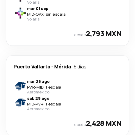
Volaris
mar 01 sep
MID
-
OAX
·
sin escala
Volaris
2,793 MXN
desde
Puerto Vallarta
-
Mérida
5 días
mar 25 ago
PVR
-
MID
·
1 escala
Aeromexico
sáb 29 ago
MID
-
PVR
·
1 escala
Aeromexico
2,428 MXN
desde