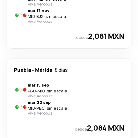
Viva Aerobus
mar 17 nov
MID
-
BJX
·
sin escala
Viva Aerobus
2,081 MXN
desde
Puebla
-
Mérida
8 días
mar 15 sep
PBC
-
MID
·
sin escala
Viva Aerobus
mar 22 sep
MID
-
PBC
·
sin escala
Viva Aerobus
2,084 MXN
desde