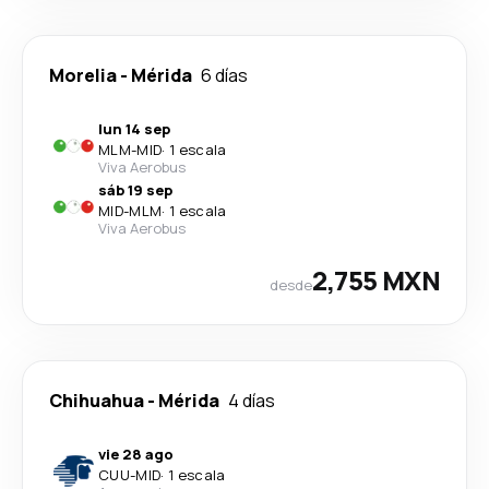
Morelia
-
Mérida
6 días
lun 14 sep
MLM
-
MID
·
1 escala
Viva Aerobus
sáb 19 sep
MID
-
MLM
·
1 escala
Viva Aerobus
2,755 MXN
desde
Chihuahua
-
Mérida
4 días
vie 28 ago
CUU
-
MID
·
1 escala