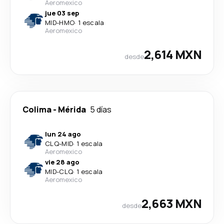
Aeromexico
jue 03 sep
MID
-
HMO
·
1 escala
Aeromexico
2,614 MXN
desde
Colima
-
Mérida
5 días
lun 24 ago
CLQ
-
MID
·
1 escala
Aeromexico
vie 28 ago
MID
-
CLQ
·
1 escala
Aeromexico
2,663 MXN
desde