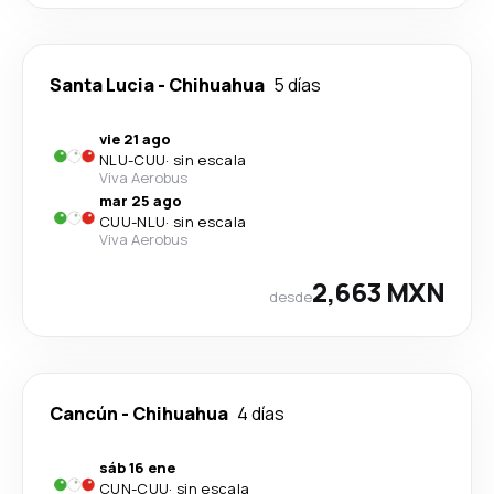
Santa Lucia
-
Chihuahua
5 días
vie 21 ago
NLU
-
CUU
·
sin escala
Viva Aerobus
mar 25 ago
CUU
-
NLU
·
sin escala
Viva Aerobus
2,663 MXN
desde
Cancún
-
Chihuahua
4 días
sáb 16 ene
CUN
-
CUU
·
sin escala