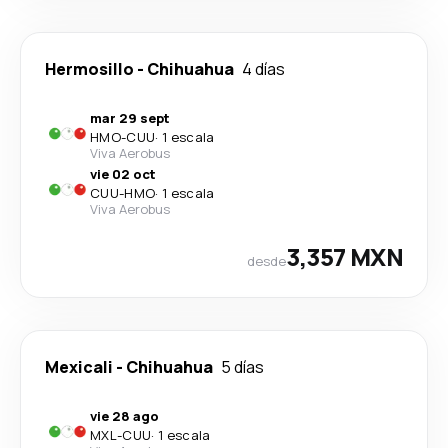
Hermosillo
-
Chihuahua
4 días
mar 29 sept
HMO
-
CUU
·
1 escala
Viva Aerobus
vie 02 oct
CUU
-
HMO
·
1 escala
Viva Aerobus
3,357 MXN
desde
Mexicali
-
Chihuahua
5 días
vie 28 ago
MXL
-
CUU
·
1 escala