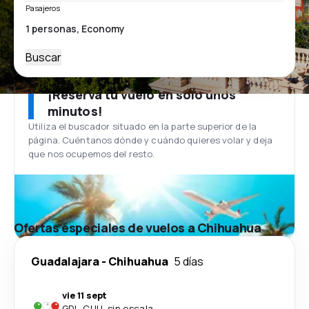
Pasajeros
Buscar
¡Reserva tu vuelo en solo unos
minutos!
Utiliza el buscador situado en la parte superior de la
página. Cuéntanos dónde y cuándo quieres volar y deja
que nos ocupemos del resto.
Ofertas especiales de vuelos a Chihuahua
Guadalajara
-
Chihuahua
5 días
vie 11 sept
GDL
-
CUU
·
sin escala