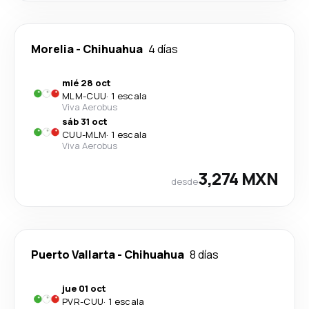
Morelia
-
Chihuahua
4 días
mié 28 oct
MLM
-
CUU
·
1 escala
Viva Aerobus
sáb 31 oct
CUU
-
MLM
·
1 escala
Viva Aerobus
3,274 MXN
desde
Puerto Vallarta
-
Chihuahua
8 días
jue 01 oct
PVR
-
CUU
·
1 escala