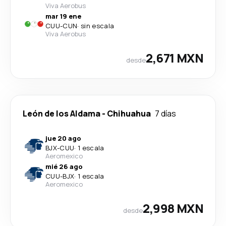
Viva Aerobus
mar 19 ene
CUU
-
CUN
·
sin escala
Viva Aerobus
2,671 MXN
desde
León de los Aldama
-
Chihuahua
7 días
jue 20 ago
BJX
-
CUU
·
1 escala
Aeromexico
mié 26 ago
CUU
-
BJX
·
1 escala
Aeromexico
2,998 MXN
desde