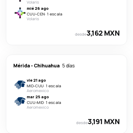
Volaris
mié 26 ago
CUU
-
CEN
·
1 escala
Volaris
3,162 MXN
desde
Mérida
-
Chihuahua
5 días
vie 21 ago
MID
-
CUU
·
1 escala
Aeromexico
mar 25 ago
CUU
-
MID
·
1 escala
Aeromexico
3,191 MXN
desde