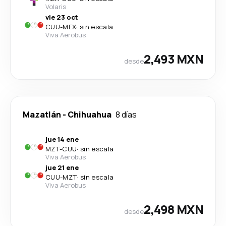
Volaris
vie 23 oct
CUU
-
MEX
·
sin escala
Viva Aerobus
2,493 MXN
desde
Mazatlán
-
Chihuahua
8 días
jue 14 ene
MZT
-
CUU
·
sin escala
Viva Aerobus
jue 21 ene
CUU
-
MZT
·
sin escala
Viva Aerobus
2,498 MXN
desde