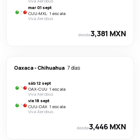
Viva Aerobus
mar 01 sept
CUU
-
MXL
·
1 escala
Viva Aerobus
3,381 MXN
desde
Oaxaca
-
Chihuahua
7 días
sáb 12 sept
OAX
-
CUU
·
1 escala
Viva Aerobus
vie 18 sept
CUU
-
OAX
·
1 escala
Viva Aerobus
3,446 MXN
desde