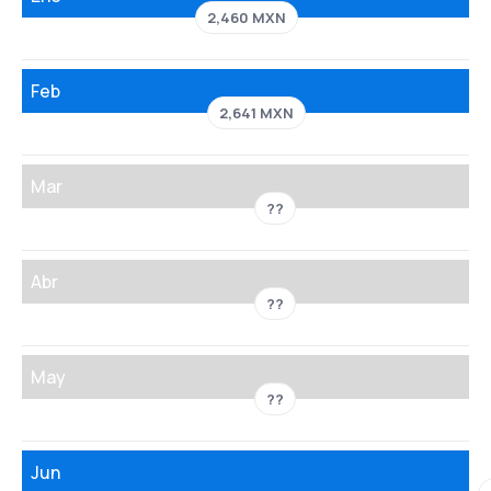
2,460 MXN
Feb
2,641 MXN
Mar
??
Abr
??
May
??
Jun