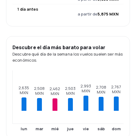
1 día antes
a partir de
5,875 MXN
Descubre el día más barato para volar
Descubre qué día de la semana los vuelos suelen ser más
económicos.
2,993
2,767
2,708
2,635
2,508
2,503
2,462
MXN
MXN
MXN
MXN
MXN
MXN
MXN
lun
mar
mié
jue
vie
sáb
dom