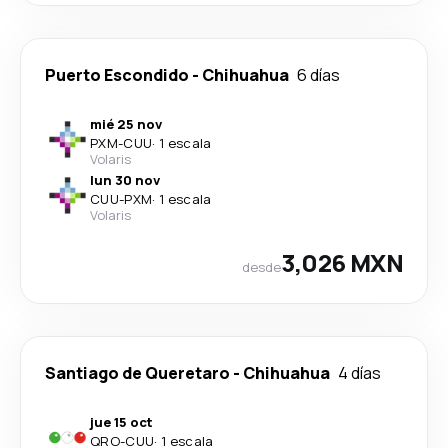
Puerto Escondido
-
Chihuahua
6 días
mié 25 nov
PXM
-
CUU
·
1 escala
Volaris
lun 30 nov
CUU
-
PXM
·
1 escala
Volaris
3,026 MXN
desde
Santiago de Queretaro
-
Chihuahua
4 días
jue 15 oct
QRO
-
CUU
·
1 escala