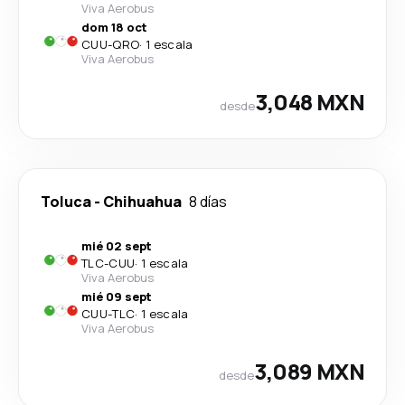
Viva Aerobus
dom 18 oct
CUU
-
QRO
·
1 escala
Viva Aerobus
3,048 MXN
desde
Toluca
-
Chihuahua
8 días
mié 02 sept
TLC
-
CUU
·
1 escala
Viva Aerobus
mié 09 sept
CUU
-
TLC
·
1 escala
Viva Aerobus
3,089 MXN
desde