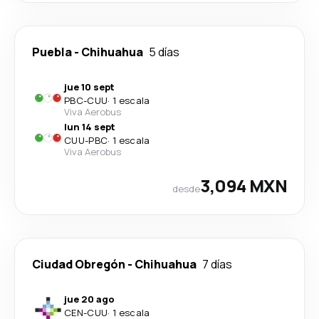
Puebla
-
Chihuahua
5 días
jue 10 sept
PBC
-
CUU
·
1 escala
Viva Aerobus
lun 14 sept
CUU
-
PBC
·
1 escala
Viva Aerobus
3,094 MXN
desde
Ciudad Obregón
-
Chihuahua
7 días
jue 20 ago
CEN
-
CUU
·
1 escala