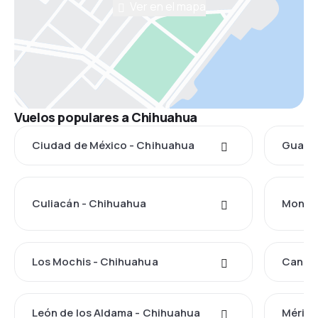
Ver en el mapa
Vuelos populares a Chihuahua
Ciudad de México - Chihuahua
Guadal
Culiacán - Chihuahua
Monter
Los Mochis - Chihuahua
Cancú
León de los Aldama - Chihuahua
Mérida