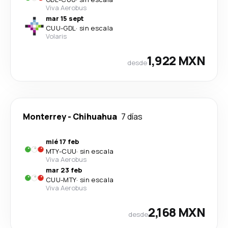
Viva Aerobus
mar 15 sept
CUU
-
GDL
·
sin escala
Volaris
1,922 MXN
desde
Monterrey
-
Chihuahua
7 días
mié 17 feb
MTY
-
CUU
·
sin escala
Viva Aerobus
mar 23 feb
CUU
-
MTY
·
sin escala
Viva Aerobus
2,168 MXN
desde