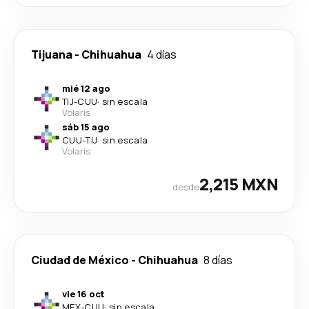
Tijuana
-
Chihuahua
4 días
mié 12 ago
TIJ
-
CUU
·
sin escala
Volaris
sáb 15 ago
CUU
-
TIJ
·
sin escala
Volaris
2,215 MXN
desde
Ciudad de México
-
Chihuahua
8 días
vie 16 oct
MEX
-
CUU
·
sin escala