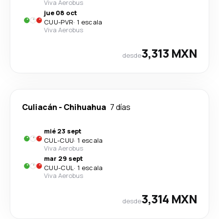
Viva Aerobus
jue 08 oct
CUU
-
PVR
·
1 escala
Viva Aerobus
3,313 MXN
desde
Culiacán
-
Chihuahua
7 días
mié 23 sept
CUL
-
CUU
·
1 escala
Viva Aerobus
mar 29 sept
CUU
-
CUL
·
1 escala
Viva Aerobus
3,314 MXN
desde