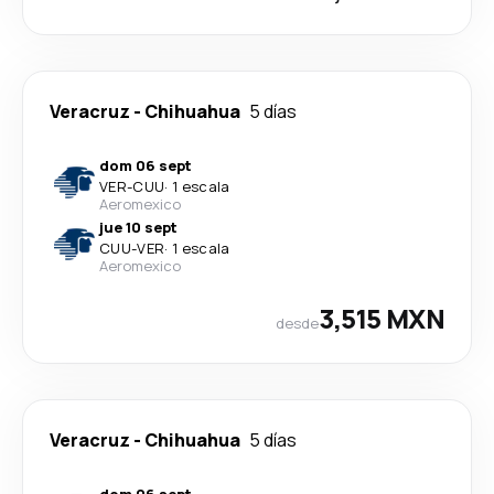
Veracruz
-
Chihuahua
5 días
dom 06 sept
VER
-
CUU
·
1 escala
Aeromexico
jue 10 sept
CUU
-
VER
·
1 escala
Aeromexico
3,515 MXN
desde
Veracruz
-
Chihuahua
5 días