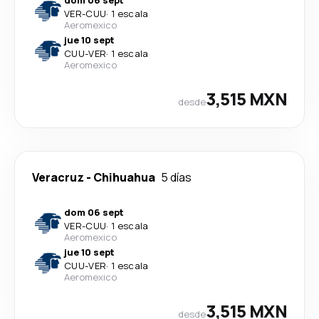
dom 06 sept
VER
-
CUU
·
1 escala
Aeromexico
jue 10 sept
CUU
-
VER
·
1 escala
Aeromexico
3,515 MXN
desde
Veracruz
-
Chihuahua
5 días
dom 06 sept
VER
-
CUU
·
1 escala
Aeromexico
jue 10 sept
CUU
-
VER
·
1 escala
Aeromexico
3,515 MXN
desde