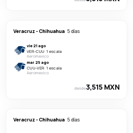
Veracruz
-
Chihuahua
5 días
vie 21 ago
VER
-
CUU
·
1 escala
Aeromexico
mar 25 ago
CUU
-
VER
·
1 escala
Aeromexico
3,515 MXN
desde
Veracruz
-
Chihuahua
5 días