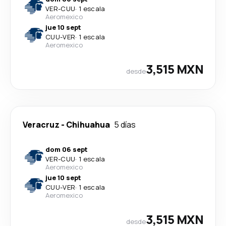
VER
-
CUU
·
1 escala
Aeromexico
jue 10 sept
CUU
-
VER
·
1 escala
Aeromexico
3,515 MXN
desde
Veracruz
-
Chihuahua
5 días
dom 06 sept
VER
-
CUU
·
1 escala
Aeromexico
jue 10 sept
CUU
-
VER
·
1 escala
Aeromexico
3,515 MXN
desde