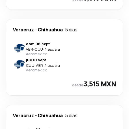
Veracruz
-
Chihuahua
5 días
dom 06 sept
VER
-
CUU
·
1 escala
Aeromexico
jue 10 sept
CUU
-
VER
·
1 escala
Aeromexico
3,515 MXN
desde
Veracruz
-
Chihuahua
5 días