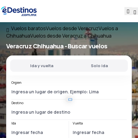
Vuelos baratos
Vuelos desde Veracruz
Vuelos a
Chihuahua
Vuelos desde Veracruz a Chihuahua
Veracruz Chihuahua
- Buscar vuelos
Ida y vuelta
Solo ida
Orgien
Destino
Ida
Vuelta