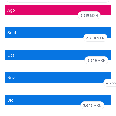
Ago
3,515 MXN
Sept
3,798 MXN
Oct
3,848 MXN
Nov
4,78
Dic
3,643 MXN