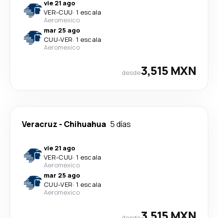
vie 21 ago
VER
-
CUU
·
1 escala
Aeromexico
mar 25 ago
CUU
-
VER
·
1 escala
Aeromexico
3,515 MXN
desde
Veracruz
-
Chihuahua
5 días
vie 21 ago
VER
-
CUU
·
1 escala
Aeromexico
mar 25 ago
CUU
-
VER
·
1 escala
Aeromexico
3,515 MXN
desde