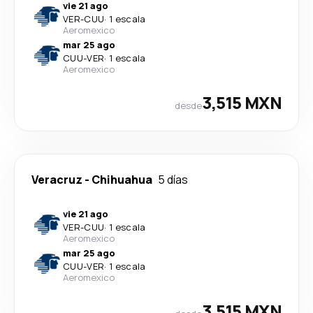
vie 21 ago
VER
-
CUU
·
1 escala
Aeromexico
mar 25 ago
CUU
-
VER
·
1 escala
Aeromexico
3,515 MXN
desde
Veracruz
-
Chihuahua
5 días
vie 21 ago
VER
-
CUU
·
1 escala
Aeromexico
mar 25 ago
CUU
-
VER
·
1 escala
Aeromexico
3,515 MXN