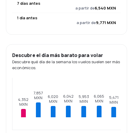
7 días antes
a partir de
6,540 MXN
1 día antes
a partir de
9,771 MXN
Descubre el día más barato para volar
Descubre qué día de la semana los vuelos suelen ser más
económicos.
7,857
6,065
6,042
6,020
5,953
5,471
MXN
4,352
MXN
MXN
MXN
MXN
MXN
MXN