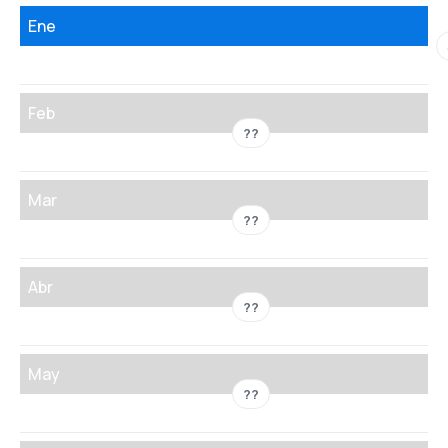
Ene
Feb
??
Mar
??
Abr
??
May
??