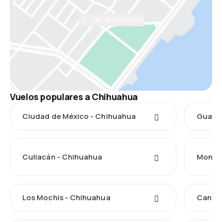
Ver en el mapa
Vuelos populares a Chihuahua
Ciudad de México - Chihuahua
Guadal
Culiacán - Chihuahua
Monter
Los Mochis - Chihuahua
Cancú