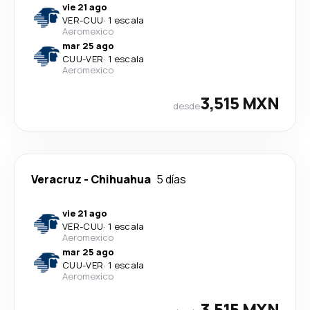
vie 21 ago
VER
-
CUU
·
1 escala
Aeromexico
mar 25 ago
CUU
-
VER
·
1 escala
Aeromexico
3,515 MXN
desde
Veracruz
-
Chihuahua
5 días
vie 21 ago
VER
-
CUU
·
1 escala
Aeromexico
mar 25 ago
CUU
-
VER
·
1 escala
Aeromexico
3,515 MXN