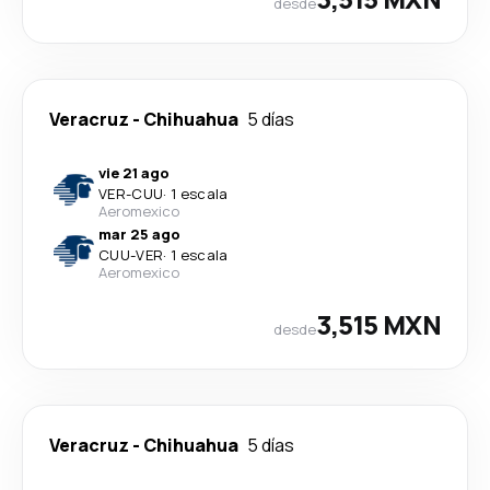
desde
Veracruz
-
Chihuahua
5 días
vie 21 ago
VER
-
CUU
·
1 escala
Aeromexico
mar 25 ago
CUU
-
VER
·
1 escala
Aeromexico
3,515 MXN
desde
Veracruz
-
Chihuahua
5 días