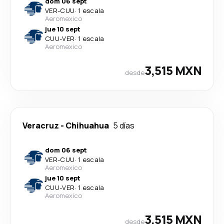
dom 06 sept
VER
-
CUU
·
1 escala
Aeromexico
jue 10 sept
CUU
-
VER
·
1 escala
Aeromexico
3,515 MXN
desde
Veracruz
-
Chihuahua
5 días
dom 06 sept
VER
-
CUU
·
1 escala
Aeromexico
jue 10 sept
CUU
-
VER
·
1 escala
Aeromexico
3,515 MXN
desde