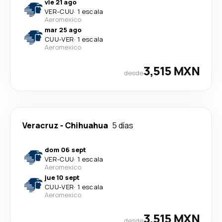
vie 21 ago
VER
-
CUU
·
1 escala
Aeromexico
mar 25 ago
CUU
-
VER
·
1 escala
Aeromexico
3,515 MXN
desde
Veracruz
-
Chihuahua
5 días
dom 06 sept
VER
-
CUU
·
1 escala
Aeromexico
jue 10 sept
CUU
-
VER
·
1 escala
Aeromexico
3,515 MXN
desde