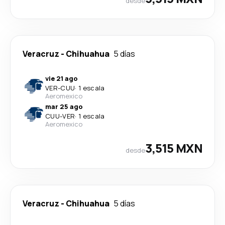
desde
Veracruz
-
Chihuahua
5 días
vie 21 ago
VER
-
CUU
·
1 escala
Aeromexico
mar 25 ago
CUU
-
VER
·
1 escala
Aeromexico
3,515 MXN
desde
Veracruz
-
Chihuahua
5 días