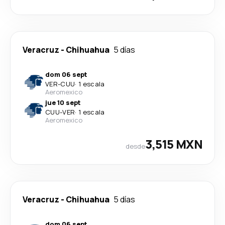
Veracruz
-
Chihuahua
5 días
dom 06 sept
VER
-
CUU
·
1 escala
Aeromexico
jue 10 sept
CUU
-
VER
·
1 escala
Aeromexico
3,515 MXN
desde
Veracruz
-
Chihuahua
5 días
dom 06 sept