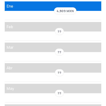
Ene
4,809 MXN
Feb
??
Mar
??
Abr
??
May
??