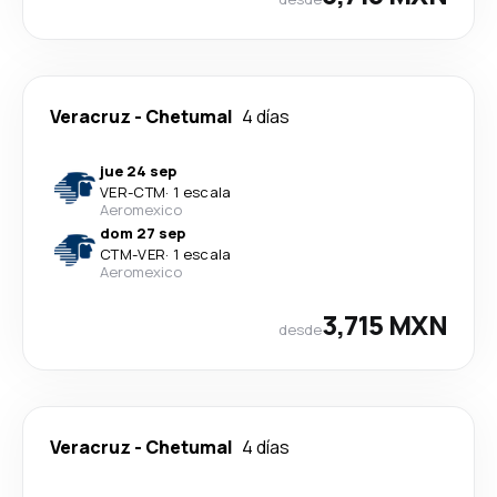
Veracruz
-
Chetumal
4 días
jue 24 sep
VER
-
CTM
·
1 escala
Aeromexico
dom 27 sep
CTM
-
VER
·
1 escala
Aeromexico
3,715 MXN
desde
Veracruz
-
Chetumal
4 días