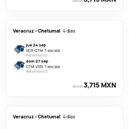
desde
Veracruz
-
Chetumal
4 días
jue 24 sep
VER
-
CTM
·
1 escala
Aeromexico
dom 27 sep
CTM
-
VER
·
1 escala
Aeromexico
3,715 MXN
desde
Veracruz
-
Chetumal
4 días