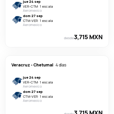
jue 24 sep
VER
-
CTM
·
1 escala
Aeromexico
dom 27 sep
CTM
-
VER
·
1 escala
Aeromexico
3,715 MXN
desde
Veracruz
-
Chetumal
4 días
jue 24 sep
VER
-
CTM
·
1 escala
Aeromexico
dom 27 sep
CTM
-
VER
·
1 escala
Aeromexico
3,715 MXN
desde