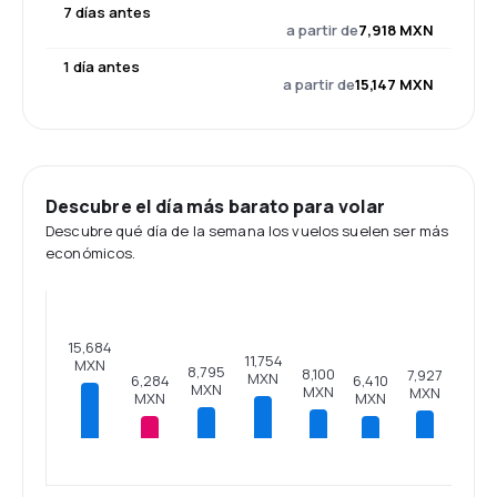
7 días antes
a partir de
7,918 MXN
1 día antes
a partir de
15,147 MXN
Descubre el día más barato para volar
Descubre qué día de la semana los vuelos suelen ser más
económicos.
15,684
11,754
MXN
8,795
8,100
7,927
MXN
6,410
6,284
MXN
MXN
MXN
MXN
MXN