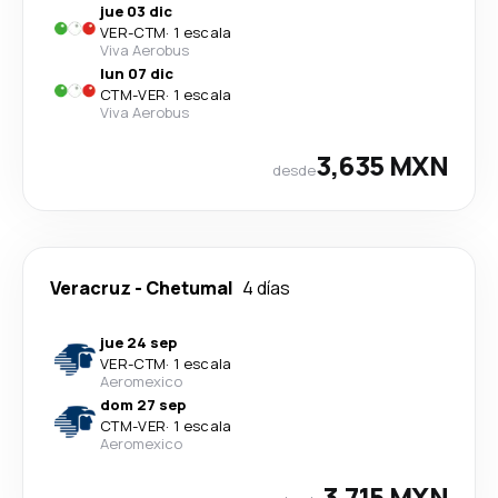
jue 03 dic
VER
-
CTM
·
1 escala
Viva Aerobus
lun 07 dic
CTM
-
VER
·
1 escala
Viva Aerobus
3,635 MXN
desde
Veracruz
-
Chetumal
4 días
jue 24 sep
VER
-
CTM
·
1 escala
Aeromexico
dom 27 sep
CTM
-
VER
·
1 escala
Aeromexico
3,715 MXN