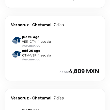
Veracruz
-
Chetumal
7 días
jue 20 ago
VER
-
CTM
·
1 escala
Aeromexico
mié 26 ago
CTM
-
VER
·
1 escala
Aeromexico
4,809 MXN
desde
Veracruz
-
Chetumal
7 días