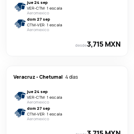
jue 24 sep
VER
-
CTM
·
1 escala
Aeromexico
dom 27 sep
CTM
-
VER
·
1 escala
Aeromexico
3,715 MXN
desde
Veracruz
-
Chetumal
4 días
jue 24 sep
VER
-
CTM
·
1 escala
Aeromexico
dom 27 sep
CTM
-
VER
·
1 escala
Aeromexico
3,715 MXN