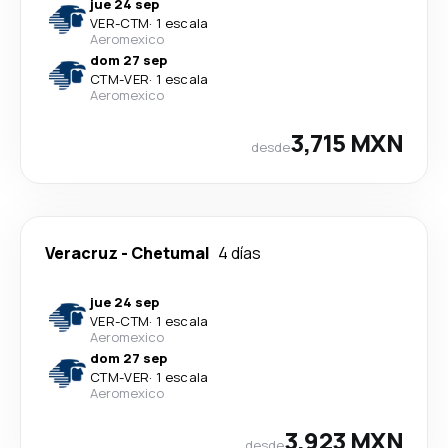
jue 24 sep
VER
-
CTM
·
1 escala
Aeromexico
dom 27 sep
CTM
-
VER
·
1 escala
Aeromexico
3,715 MXN
desde
Veracruz
-
Chetumal
4 días
jue 24 sep
VER
-
CTM
·
1 escala
Aeromexico
dom 27 sep
CTM
-
VER
·
1 escala
Aeromexico
3,923 MXN
desde