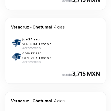
desde
Veracruz
-
Chetumal
4 días
jue 24 sep
VER
-
CTM
·
1 escala
Aeromexico
dom 27 sep
CTM
-
VER
·
1 escala
Aeromexico
3,715 MXN
desde
Veracruz
-
Chetumal
4 días