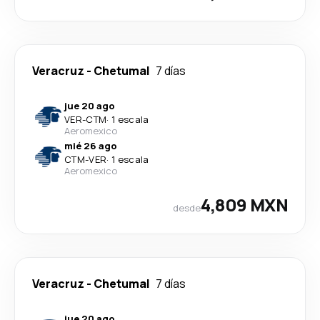
Veracruz
-
Chetumal
7 días
jue 20 ago
VER
-
CTM
·
1 escala
Aeromexico
mié 26 ago
CTM
-
VER
·
1 escala
Aeromexico
4,809 MXN
desde
Veracruz
-
Chetumal
7 días
jue 20 ago