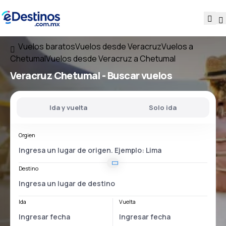
Vuelos baratos
Vuelos desde Veracruz
Vuelos a
Chetumal
Vuelos desde Veracruz a Chetumal
Veracruz Chetumal
- Buscar vuelos
Ida y vuelta
Solo ida
Orgien
Destino
Ida
Vuelta