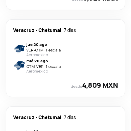
Veracruz
-
Chetumal
7 días
jue 20 ago
VER
-
CTM
·
1 escala
Aeromexico
mié 26 ago
CTM
-
VER
·
1 escala
Aeromexico
4,809 MXN
desde
Veracruz
-
Chetumal
7 días