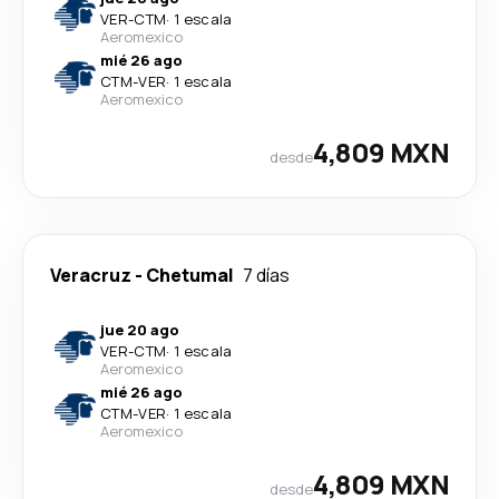
VER
-
CTM
·
1 escala
Aeromexico
mié 26 ago
CTM
-
VER
·
1 escala
Aeromexico
4,809 MXN
desde
Veracruz
-
Chetumal
7 días
jue 20 ago
VER
-
CTM
·
1 escala
Aeromexico
mié 26 ago
CTM
-
VER
·
1 escala
Aeromexico
4,809 MXN
desde