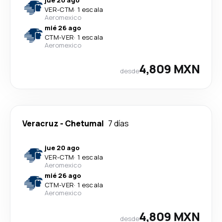
jue 20 ago
VER
-
CTM
·
1 escala
Aeromexico
mié 26 ago
CTM
-
VER
·
1 escala
Aeromexico
4,809 MXN
desde
Veracruz
-
Chetumal
7 días
jue 20 ago
VER
-
CTM
·
1 escala
Aeromexico
mié 26 ago
CTM
-
VER
·
1 escala
Aeromexico
4,809 MXN
desde