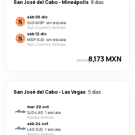
San José del Cabo
-
Mineápolis
8 días
sáb 05 dic
SJD
-
MSP
·
sin escala
Sun Country Airlines
sáb 12 dic
MSP
-
SJD
·
sin escala
Sun Country Airlines
8,173 MXN
desde
San José del Cabo
-
Las Vegas
5 días
mar 20 oct
SJD
-
LAS
·
1 escala
Alaska Airlines
sáb 24 oct
LAS
-
SJD
·
1 escala
Alaska Airlines