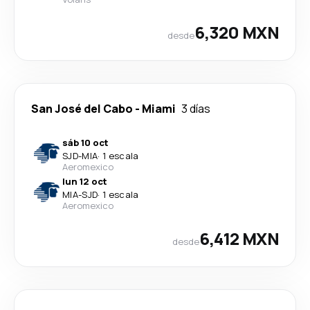
6,320 MXN
desde
San José del Cabo
-
Miami
3 días
sáb 10 oct
SJD
-
MIA
·
1 escala
Aeromexico
lun 12 oct
MIA
-
SJD
·
1 escala
Aeromexico
6,412 MXN
desde