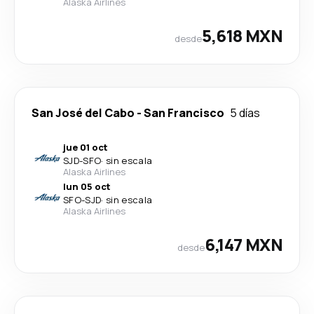
Alaska Airlines
5,618 MXN
desde
San José del Cabo
-
San Francisco
5 días
jue 01 oct
SJD
-
SFO
·
sin escala
Alaska Airlines
lun 05 oct
SFO
-
SJD
·
sin escala
Alaska Airlines
6,147 MXN
desde