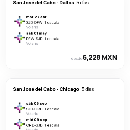
San José del Cabo
-
Dallas
5 días
mar 27 abr
SJD
-
DFW
·
1 escala
Volaris
sáb 01 may
DFW
-
SJD
·
1 escala
Volaris
6,228 MXN
desde
San José del Cabo
-
Chicago
5 días
sáb 05 sep
SJD
-
ORD
·
1 escala
Volaris
mié 09 sep
ORD
-
SJD
·
1 escala
Volaris