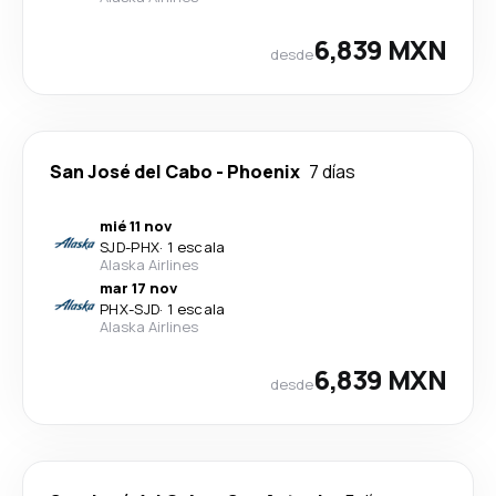
6,839 MXN
desde
San José del Cabo
-
Phoenix
7 días
mié 11 nov
SJD
-
PHX
·
1 escala
Alaska Airlines
mar 17 nov
PHX
-
SJD
·
1 escala
Alaska Airlines
6,839 MXN
desde