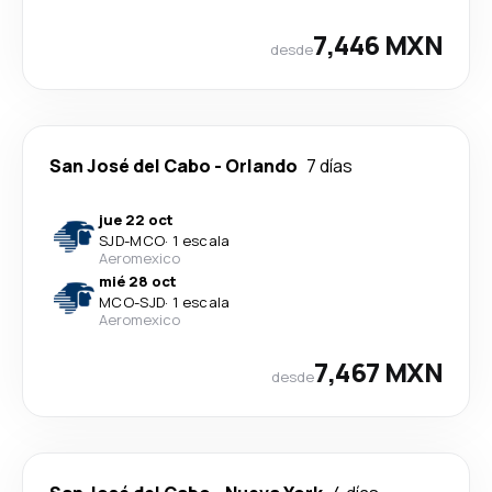
7,446 MXN
desde
San José del Cabo
-
Orlando
7 días
jue 22 oct
SJD
-
MCO
·
1 escala
Aeromexico
mié 28 oct
MCO
-
SJD
·
1 escala
Aeromexico
7,467 MXN
desde