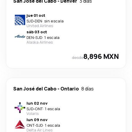
San José del Cabo
-
Denver
3 días
jue 01 oct
SJD
-
DEN
·
sin escala
United Airlines
sáb 03 oct
DEN
-
SJD
·
1 escala
Alaska Airlines
8,896 MXN
desde
San José del Cabo
-
Ontario
8 días
lun 02 nov
SJD
-
ONT
·
1 escala
Volaris
lun 09 nov
ONT
-
SJD
·
1 escala
Delta Air Lines