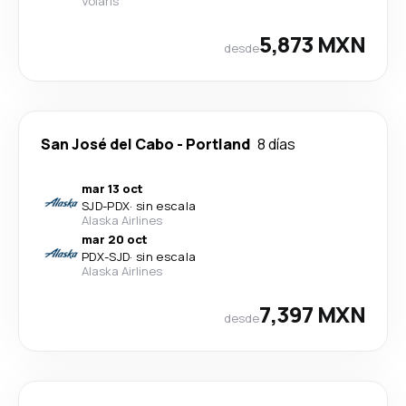
Volaris
5,873 MXN
desde
San José del Cabo
-
Portland
8 días
mar 13 oct
SJD
-
PDX
·
sin escala
Alaska Airlines
mar 20 oct
PDX
-
SJD
·
sin escala
Alaska Airlines
7,397 MXN
desde