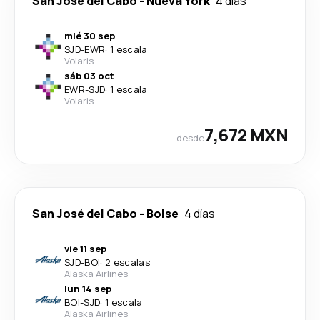
San José del Cabo
-
Nueva York
4 días
mié 30 sep
SJD
-
EWR
·
1 escala
Volaris
sáb 03 oct
EWR
-
SJD
·
1 escala
Volaris
7,672 MXN
desde
San José del Cabo
-
Boise
4 días
vie 11 sep
SJD
-
BOI
·
2 escalas
Alaska Airlines
lun 14 sep
BOI
-
SJD
·
1 escala
Alaska Airlines