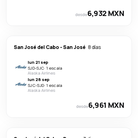
6,932 MXN
desde
San José del Cabo
-
San José
8 días
lun 21 sep
SJD
-
SJC
·
1 escala
Alaska Airlines
lun 28 sep
SJC
-
SJD
·
1 escala
Alaska Airlines
6,961 MXN
desde