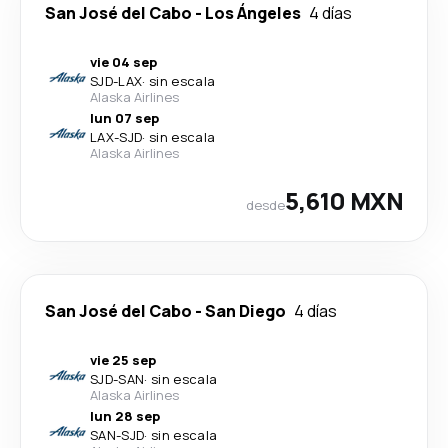
San José del Cabo
-
Los Ángeles
4 días
vie 04 sep
SJD
-
LAX
·
sin escala
Alaska Airlines
lun 07 sep
LAX
-
SJD
·
sin escala
Alaska Airlines
5,610 MXN
desde
San José del Cabo
-
San Diego
4 días
vie 25 sep
SJD
-
SAN
·
sin escala
Alaska Airlines
lun 28 sep
SAN
-
SJD
·
sin escala