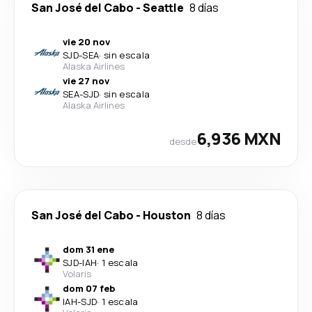
San José del Cabo
-
Seattle
8 días
vie 20 nov
SJD
-
SEA
·
sin escala
Alaska Airlines
vie 27 nov
SEA
-
SJD
·
sin escala
Alaska Airlines
6,936 MXN
desde
San José del Cabo
-
Houston
8 días
dom 31 ene
SJD
-
IAH
·
1 escala
Volaris
dom 07 feb
IAH
-
SJD
·
1 escala