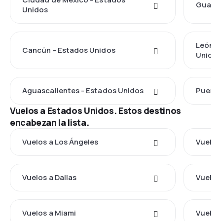
Guadal
Unidos
León d
Cancún - Estados Unidos
Unido
Aguascalientes - Estados Unidos
Puerto
Vuelos a Estados Unidos. Estos destinos
encabezan la lista.
Vuelos a Los Ángeles
Vuelos
Vuelos a Dallas
Vuelos
Vuelos a Miami
Vuelos