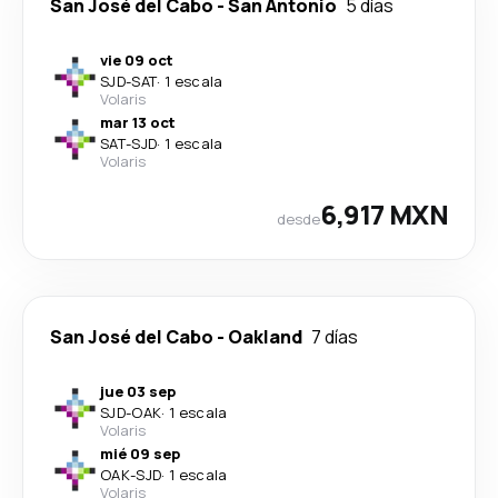
San José del Cabo
-
San Antonio
5 días
vie 09 oct
SJD
-
SAT
·
1 escala
Volaris
mar 13 oct
SAT
-
SJD
·
1 escala
Volaris
6,917 MXN
desde
San José del Cabo
-
Oakland
7 días
jue 03 sep
SJD
-
OAK
·
1 escala
Volaris
mié 09 sep
OAK
-
SJD
·
1 escala
Volaris