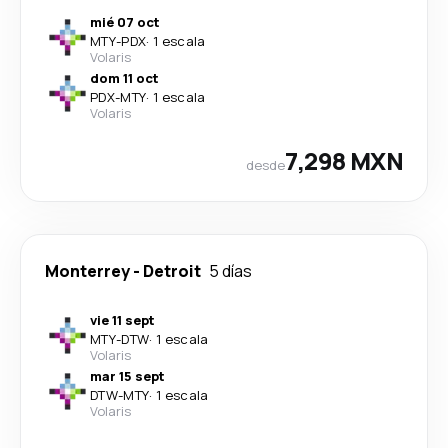
mié 07 oct
MTY
-
PDX
·
1 escala
Volaris
dom 11 oct
PDX
-
MTY
·
1 escala
Volaris
7,298 MXN
desde
Monterrey
-
Detroit
5 días
vie 11 sept
MTY
-
DTW
·
1 escala
Volaris
mar 15 sept
DTW
-
MTY
·
1 escala
Volaris