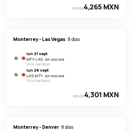
4,265 MXN
desde
Monterrey
-
Las Vegas
8 días
lun 21 sept
MTY
-
LAS
·
sin escala
Viva Aerobus
lun 28 sept
LAS
-
MTY
·
sin escala
Viva Aerobus
4,301 MXN
desde
Monterrey
-
Denver
8 días