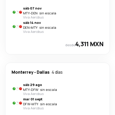
sáb 07 nov
MTY
-
DEN
·
sin escala
Viva Aerobus
sáb 14 nov
DEN
-
MTY
·
sin escala
Viva Aerobus
4,311 MXN
desde
Monterrey
-
Dallas
4 días
sáb 29 ago
MTY
-
DFW
·
sin escala
Viva Aerobus
mar 01 sept
DFW
-
MTY
·
sin escala
Viva Aerobus