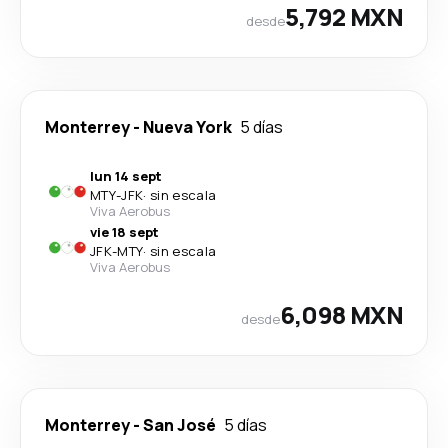
5,792 MXN
desde
Monterrey
-
Nueva York
5 días
lun 14 sept
MTY
-
JFK
·
sin escala
Viva Aerobus
vie 18 sept
JFK
-
MTY
·
sin escala
Viva Aerobus
6,098 MXN
desde
Monterrey
-
San José
5 días