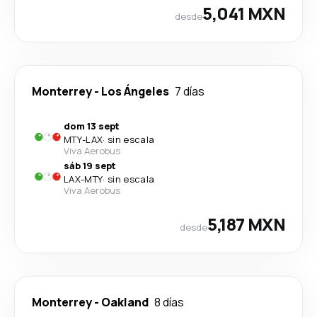
5,041 MXN
desde
Monterrey
-
Los Ángeles
7 días
dom 13 sept
MTY
-
LAX
·
sin escala
Viva Aerobus
sáb 19 sept
LAX
-
MTY
·
sin escala
Viva Aerobus
5,187 MXN
desde
Monterrey
-
Oakland
8 días