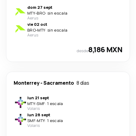
dom 27 sept
MTY
-
BRO
·
sin escala
Aerus
vie 02 oct
BRO
-
MTY
·
sin escala
Aerus
8,186 MXN
desde
Monterrey
-
Sacramento
8 días
lun 21 sept
MTY
-
SMF
·
1 escala
Volaris
lun 28 sept
SMF
-
MTY
·
1 escala
Volaris