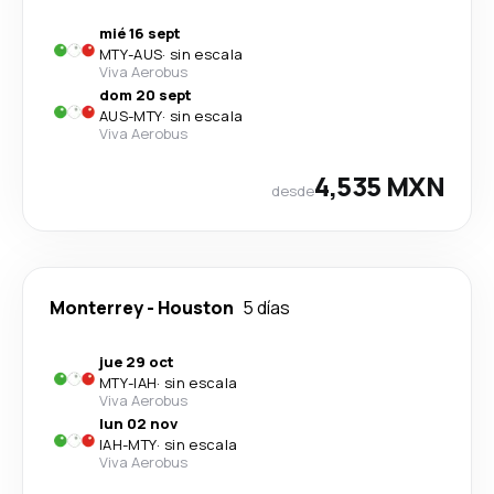
mié 16 sept
MTY
-
AUS
·
sin escala
Viva Aerobus
dom 20 sept
AUS
-
MTY
·
sin escala
Viva Aerobus
4,535 MXN
desde
Monterrey
-
Houston
5 días
jue 29 oct
MTY
-
IAH
·
sin escala
Viva Aerobus
lun 02 nov
IAH
-
MTY
·
sin escala
Viva Aerobus