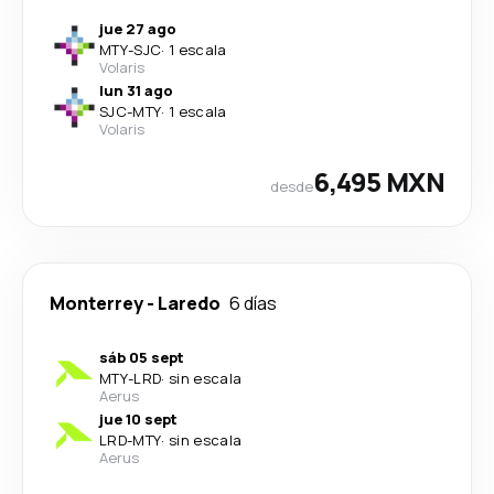
jue 27 ago
MTY
-
SJC
·
1 escala
Volaris
lun 31 ago
SJC
-
MTY
·
1 escala
Volaris
6,495 MXN
desde
Monterrey
-
Laredo
6 días
sáb 05 sept
MTY
-
LRD
·
sin escala
Aerus
jue 10 sept
LRD
-
MTY
·
sin escala
Aerus