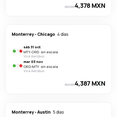
4,378 MXN
desde
Monterrey
-
Chicago
4 días
sáb 31 oct
MTY
-
ORD
·
sin escala
Viva Aerobus
mar 03 nov
ORD
-
MTY
·
sin escala
Viva Aerobus
4,387 MXN
desde
Monterrey
-
Austin
5 días