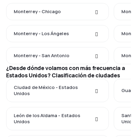
Monterrey - Chicago
Monter
Monterrey - Los Ángeles
Monter
Monterrey - San Antonio
Monter
¿Desde dónde volamos con más frecuencia a
Estados Unidos? Clasificación de ciudades
Ciudad de México - Estados
Guadal
Unidos
León de los Aldama - Estados
Santia
Unidos
Unido