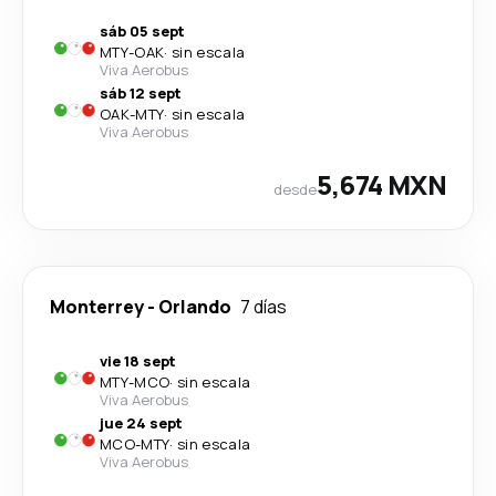
sáb 05 sept
MTY
-
OAK
·
sin escala
Viva Aerobus
sáb 12 sept
OAK
-
MTY
·
sin escala
Viva Aerobus
5,674 MXN
desde
Monterrey
-
Orlando
7 días
vie 18 sept
MTY
-
MCO
·
sin escala
Viva Aerobus
jue 24 sept
MCO
-
MTY
·
sin escala
Viva Aerobus