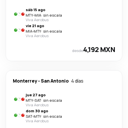
sáb 15 ago
MTY
-
MIA
·
sin escala
Viva Aerobus
vie 21 ago
MIA
-
MTY
·
sin escala
Viva Aerobus
4,192 MXN
desde
Monterrey
-
San Antonio
4 días
jue 27 ago
MTY
-
SAT
·
sin escala
Viva Aerobus
dom 30 ago
SAT
-
MTY
·
sin escala
Viva Aerobus