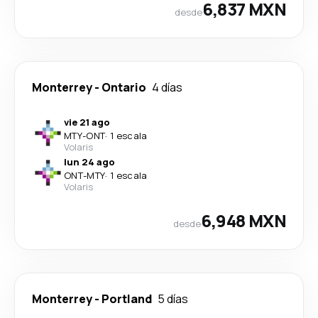
6,837 MXN
desde
Monterrey
-
Ontario
4 días
vie 21 ago
MTY
-
ONT
·
1 escala
Volaris
lun 24 ago
ONT
-
MTY
·
1 escala
Volaris
6,948 MXN
desde
Monterrey
-
Portland
5 días