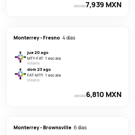
7,939 MXN
desde
Monterrey
-
Fresno
4 días
jue 20 ago
MTY
-
FAT
·
1 escala
Volaris
dom 23 ago
FAT
-
MTY
·
1 escala
Volaris
6,810 MXN
desde
Monterrey
-
Brownsville
6 días