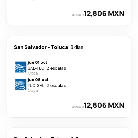
12,806 MXN
desde
San Salvador
-
Toluca
8 días
jue 01 oct
SAL
-
TLC
·
2 escalas
Copa
jue 08 oct
TLC
-
SAL
·
2 escalas
Copa
12,806 MXN
desde