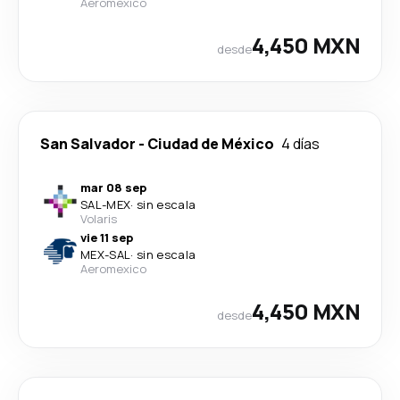
Aeromexico
4,450 MXN
desde
San Salvador
-
Ciudad de México
4 días
mar 08 sep
SAL
-
MEX
·
sin escala
Volaris
vie 11 sep
MEX
-
SAL
·
sin escala
Aeromexico
4,450 MXN
desde