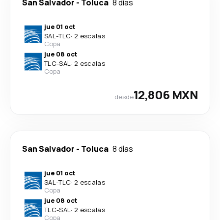
San Salvador
-
Toluca
8 días
jue 01 oct
SAL
-
TLC
·
2 escalas
Copa
jue 08 oct
TLC
-
SAL
·
2 escalas
Copa
12,806 MXN
desde
San Salvador
-
Toluca
8 días
jue 01 oct
SAL
-
TLC
·
2 escalas
Copa
jue 08 oct
TLC
-
SAL
·
2 escalas
Copa