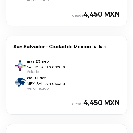
4,450 MXN
desde
San Salvador
-
Ciudad de México
4 días
mar 29 sep
SAL
-
MEX
·
sin escala
Volaris
vie 02 oct
MEX
-
SAL
·
sin escala
Aeromexico
4,450 MXN
desde