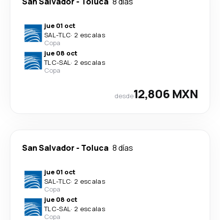
San Salvador
-
Toluca
8 días
jue 01 oct
SAL
-
TLC
·
2 escalas
Copa
jue 08 oct
TLC
-
SAL
·
2 escalas
Copa
12,806 MXN
desde
San Salvador
-
Toluca
8 días
jue 01 oct
SAL
-
TLC
·
2 escalas
Copa
jue 08 oct
TLC
-
SAL
·
2 escalas
Copa