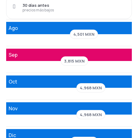
30 días antes
precios más bajos
Ago
4,501 MXN
Sep
3,815 MXN
Oct
4,968 MXN
Nov
4,968 MXN
Dic