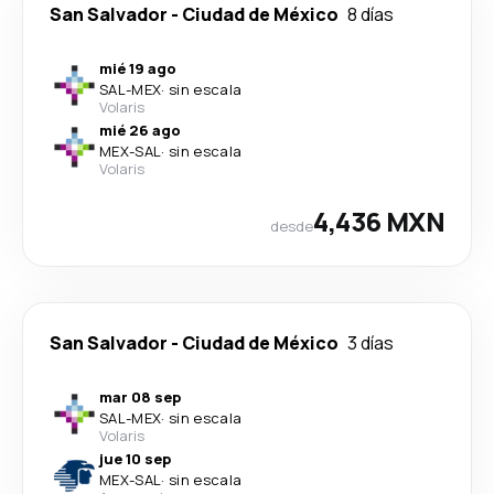
San Salvador
-
Ciudad de México
8 días
mié 19 ago
SAL
-
MEX
·
sin escala
Volaris
mié 26 ago
MEX
-
SAL
·
sin escala
Volaris
4,436 MXN
desde
San Salvador
-
Ciudad de México
3 días
mar 08 sep
SAL
-
MEX
·
sin escala
Volaris
jue 10 sep
MEX
-
SAL
·
sin escala