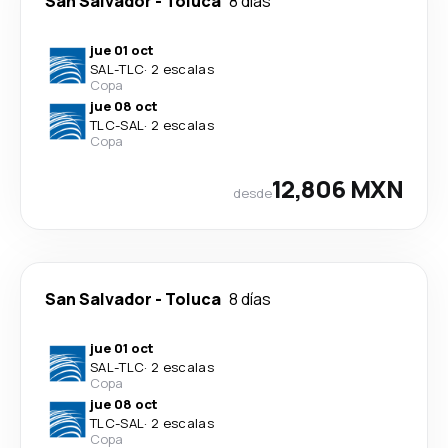
San Salvador
-
Toluca
8 días
jue 01 oct
SAL
-
TLC
·
2 escalas
Copa
jue 08 oct
TLC
-
SAL
·
2 escalas
Copa
12,806 MXN
desde
San Salvador
-
Toluca
8 días
jue 01 oct
SAL
-
TLC
·
2 escalas
Copa
jue 08 oct
TLC
-
SAL
·
2 escalas
Copa