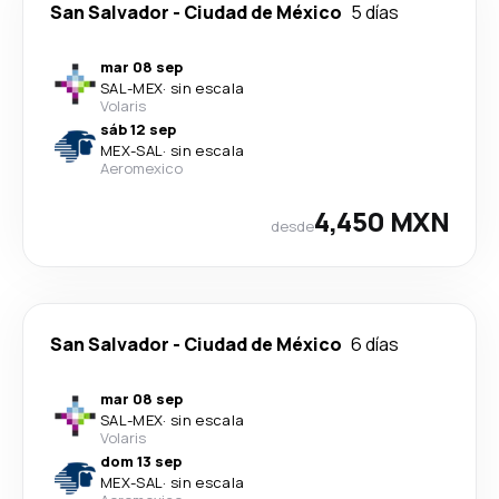
San Salvador
-
Ciudad de México
5 días
mar 08 sep
SAL
-
MEX
·
sin escala
Volaris
sáb 12 sep
MEX
-
SAL
·
sin escala
Aeromexico
4,450 MXN
desde
San Salvador
-
Ciudad de México
6 días
mar 08 sep
SAL
-
MEX
·
sin escala
Volaris
dom 13 sep
MEX
-
SAL
·
sin escala