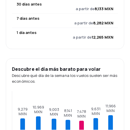
30 días antes
a partir de
8,133 MXN
7 días antes
a partir de
8,282 MXN
1 día antes
a partir de
12,265 MXN
Descubre el día más barato para volar
Descubre qué día de la semana los vuelos suelen ser más
económicos.
11,966
10,969
9,631
9,279
9,003
MXN
8,141
7,478
MXN
MXN
MXN
MXN
MXN
MXN