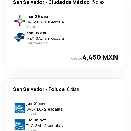
San Salvador
-
Ciudad de México
5 días
mar 29 sep
SAL
-
MEX
·
sin escala
Volaris
sáb 03 oct
MEX
-
SAL
·
sin escala
Aeromexico
4,450 MXN
desde
San Salvador
-
Toluca
8 días
jue 01 oct
SAL
-
TLC
·
2 escalas
Copa
jue 08 oct
TLC
-
SAL
·
2 escalas
Copa