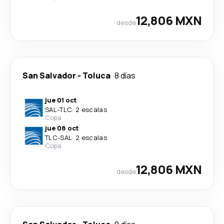
12,806 MXN
desde
San Salvador
-
Toluca
8 días
jue 01 oct
SAL
-
TLC
·
2 escalas
Copa
jue 08 oct
TLC
-
SAL
·
2 escalas
Copa
12,806 MXN
desde