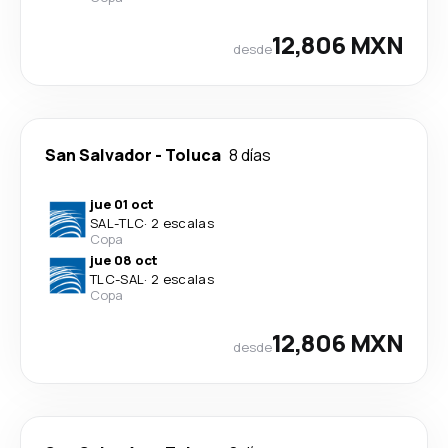
12,806 MXN
desde
San Salvador
-
Toluca
8 días
jue 01 oct
SAL
-
TLC
·
2 escalas
Copa
jue 08 oct
TLC
-
SAL
·
2 escalas
Copa
12,806 MXN
desde