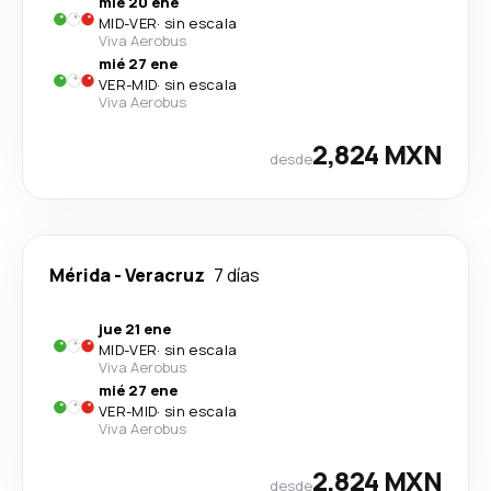
mié 20 ene
MID
-
VER
·
sin escala
Viva Aerobus
mié 27 ene
VER
-
MID
·
sin escala
Viva Aerobus
2,824 MXN
desde
Mérida
-
Veracruz
7 días
jue 21 ene
MID
-
VER
·
sin escala
Viva Aerobus
mié 27 ene
VER
-
MID
·
sin escala
Viva Aerobus
2,824 MXN
desde