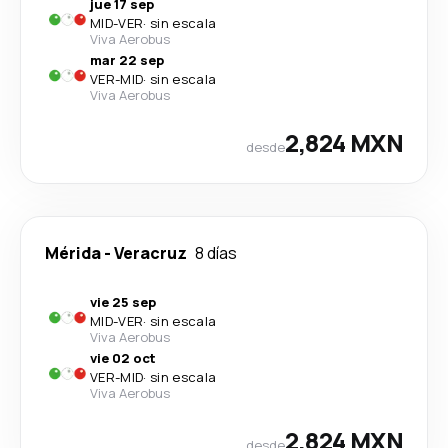
jue 17 sep
MID
-
VER
·
sin escala
Viva Aerobus
mar 22 sep
VER
-
MID
·
sin escala
Viva Aerobus
2,824 MXN
desde
Mérida
-
Veracruz
8 días
vie 25 sep
MID
-
VER
·
sin escala
Viva Aerobus
vie 02 oct
VER
-
MID
·
sin escala
Viva Aerobus
2,824 MXN
desde