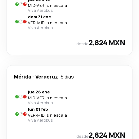
MID
-
VER
·
sin escala
Viva Aerobus
dom 31 ene
VER
-
MID
·
sin escala
Viva Aerobus
2,824 MXN
desde
Mérida
-
Veracruz
5 días
jue 28 ene
MID
-
VER
·
sin escala
Viva Aerobus
lun 01 feb
VER
-
MID
·
sin escala
Viva Aerobus
2,824 MXN
desde