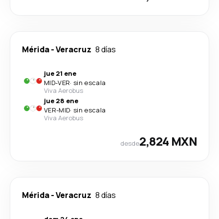
Mérida
-
Veracruz
8 días
jue 21 ene
MID
-
VER
·
sin escala
Viva Aerobus
jue 28 ene
VER
-
MID
·
sin escala
Viva Aerobus
2,824 MXN
desde
Mérida
-
Veracruz
8 días