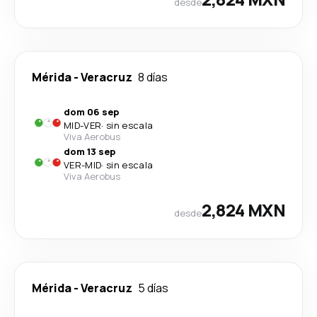
desde
Mérida
-
Veracruz
8 días
dom 06 sep
MID
-
VER
·
sin escala
Viva Aerobus
dom 13 sep
VER
-
MID
·
sin escala
Viva Aerobus
2,824 MXN
desde
Mérida
-
Veracruz
5 días