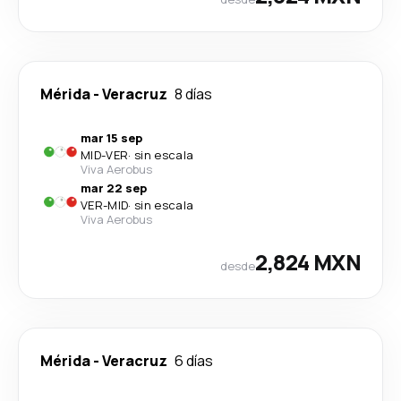
Mérida
-
Veracruz
8 días
mar 15 sep
MID
-
VER
·
sin escala
Viva Aerobus
mar 22 sep
VER
-
MID
·
sin escala
Viva Aerobus
2,824 MXN
desde
Mérida
-
Veracruz
6 días