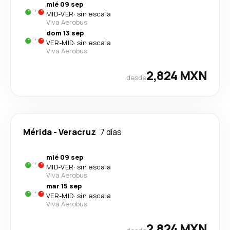
mié 09 sep
MID
-
VER
·
sin escala
Viva Aerobus
dom 13 sep
VER
-
MID
·
sin escala
Viva Aerobus
2,824 MXN
desde
Mérida
-
Veracruz
7 días
mié 09 sep
MID
-
VER
·
sin escala
Viva Aerobus
mar 15 sep
VER
-
MID
·
sin escala
Viva Aerobus
2,824 MXN