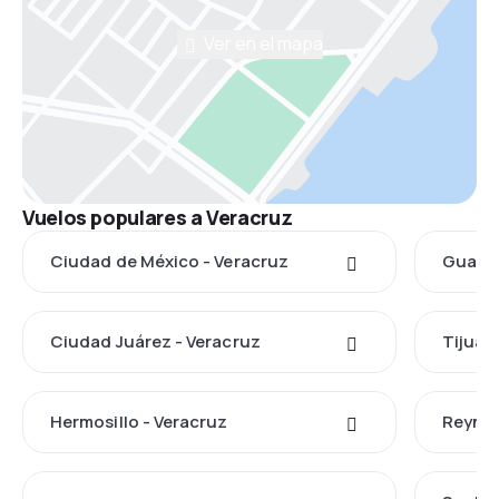
Ver en el mapa
Vuelos populares a Veracruz
Ciudad de México - Veracruz
Guadal
Ciudad Juárez - Veracruz
Tijuan
Hermosillo - Veracruz
Reynos