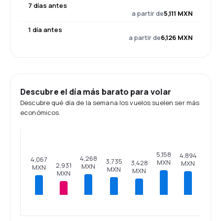
7 días antes
a partir de
5,111 MXN
1 día antes
a partir de
6,126 MXN
Descubre el día más barato para volar
Descubre qué día de la semana los vuelos suelen ser más
económicos.
5,158
4,894
4,268
4,067
3,735
MXN
3,428
MXN
2,931
MXN
MXN
MXN
MXN
MXN