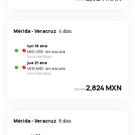
Mérida
-
Veracruz
4 días
lun 18 ene
MID
-
VER
·
sin escala
Viva Aerobus
jue 21 ene
VER
-
MID
·
sin escala
Viva Aerobus
2,824 MXN
desde
Mérida
-
Veracruz
8 días