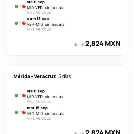
vie 11 sep
MID
-
VER
·
sin escala
Viva Aerobus
dom 13 sep
VER
-
MID
·
sin escala
Viva Aerobus
2,824 MXN
desde
Mérida
-
Veracruz
5 días
vie 11 sep
MID
-
VER
·
sin escala
Viva Aerobus
mar 15 sep
VER
-
MID
·
sin escala
Viva Aerobus
2,824 MXN
desde