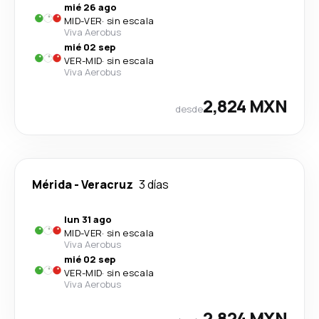
mié 26 ago
MID
-
VER
·
sin escala
Viva Aerobus
mié 02 sep
VER
-
MID
·
sin escala
Viva Aerobus
2,824 MXN
desde
Mérida
-
Veracruz
3 días
lun 31 ago
MID
-
VER
·
sin escala
Viva Aerobus
mié 02 sep
VER
-
MID
·
sin escala
Viva Aerobus
2,824 MXN