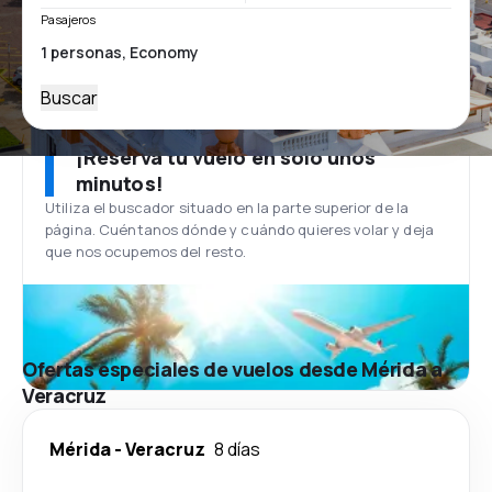
Pasajeros
Buscar
¡Reserva tu vuelo en solo unos
minutos!
Utiliza el buscador situado en la parte superior de la
página. Cuéntanos dónde y cuándo quieres volar y deja
que nos ocupemos del resto.
Ofertas especiales de vuelos desde Mérida a
Veracruz
Mérida
-
Veracruz
8 días