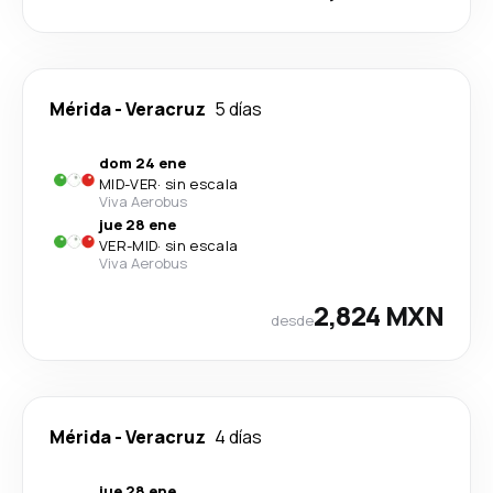
Mérida
-
Veracruz
5 días
dom 24 ene
MID
-
VER
·
sin escala
Viva Aerobus
jue 28 ene
VER
-
MID
·
sin escala
Viva Aerobus
2,824 MXN
desde
Mérida
-
Veracruz
4 días
jue 28 ene