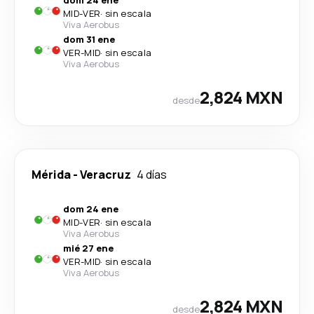
dom 24 ene
MID
-
VER
·
sin escala
Viva Aerobus
dom 31 ene
VER
-
MID
·
sin escala
Viva Aerobus
2,824 MXN
desde
Mérida
-
Veracruz
4 días
dom 24 ene
MID
-
VER
·
sin escala
Viva Aerobus
mié 27 ene
VER
-
MID
·
sin escala
Viva Aerobus
2,824 MXN
desde