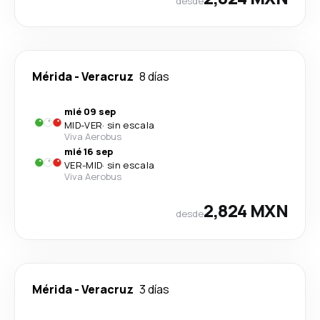
desde
Mérida
-
Veracruz
8 días
mié 09 sep
MID
-
VER
·
sin escala
Viva Aerobus
mié 16 sep
VER
-
MID
·
sin escala
Viva Aerobus
2,824 MXN
desde
Mérida
-
Veracruz
3 días