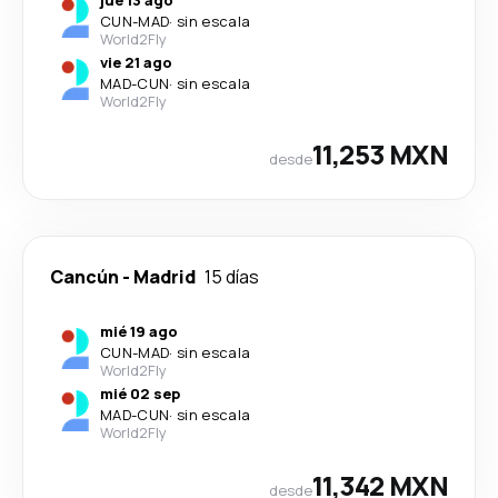
jue 13 ago
CUN
-
MAD
·
sin escala
World2Fly
vie 21 ago
MAD
-
CUN
·
sin escala
World2Fly
11,253 MXN
desde
Cancún
-
Madrid
15 días
mié 19 ago
CUN
-
MAD
·
sin escala
World2Fly
mié 02 sep
MAD
-
CUN
·
sin escala
World2Fly
11,342 MXN
desde