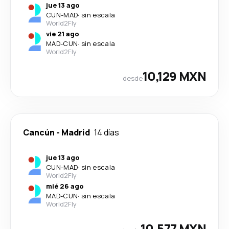
jue 13 ago
CUN
-
MAD
·
sin escala
World2Fly
vie 21 ago
MAD
-
CUN
·
sin escala
World2Fly
10,129 MXN
desde
Cancún
-
Madrid
14 días
jue 13 ago
CUN
-
MAD
·
sin escala
World2Fly
mié 26 ago
MAD
-
CUN
·
sin escala
World2Fly
10,577 MXN