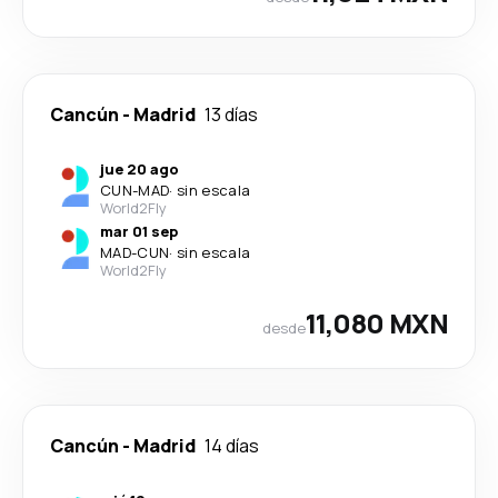
Cancún
-
Madrid
13 días
jue 20 ago
CUN
-
MAD
·
sin escala
World2Fly
mar 01 sep
MAD
-
CUN
·
sin escala
World2Fly
11,080 MXN
desde
Cancún
-
Madrid
14 días