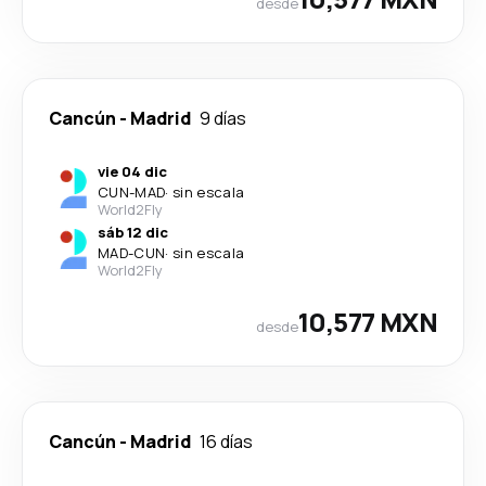
desde
Cancún
-
Madrid
9 días
vie 04 dic
CUN
-
MAD
·
sin escala
World2Fly
sáb 12 dic
MAD
-
CUN
·
sin escala
World2Fly
10,577 MXN
desde
Cancún
-
Madrid
16 días