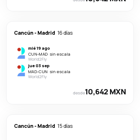
Cancún
-
Madrid
16 días
mié 19 ago
CUN
-
MAD
·
sin escala
World2Fly
jue 03 sep
MAD
-
CUN
·
sin escala
World2Fly
10,642 MXN
desde
Cancún
-
Madrid
15 días