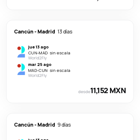
Cancún
-
Madrid
13 días
jue 13 ago
CUN
-
MAD
·
sin escala
World2Fly
mar 25 ago
MAD
-
CUN
·
sin escala
World2Fly
11,152 MXN
desde
Cancún
-
Madrid
9 días