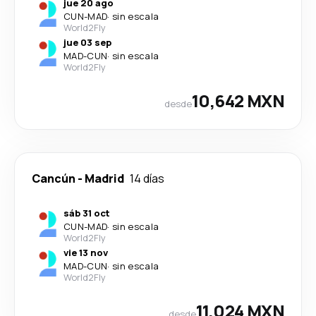
jue 20 ago
CUN
-
MAD
·
sin escala
World2Fly
jue 03 sep
MAD
-
CUN
·
sin escala
World2Fly
10,642 MXN
desde
Cancún
-
Madrid
14 días
sáb 31 oct
CUN
-
MAD
·
sin escala
World2Fly
vie 13 nov
MAD
-
CUN
·
sin escala
World2Fly
11,024 MXN
desde