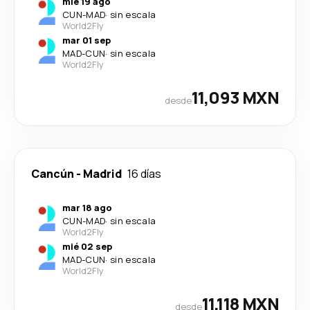
mié 19 ago
CUN
-
MAD
·
sin escala
World2Fly
mar 01 sep
MAD
-
CUN
·
sin escala
World2Fly
11,093 MXN
desde
Cancún
-
Madrid
16 días
mar 18 ago
CUN
-
MAD
·
sin escala
World2Fly
mié 02 sep
MAD
-
CUN
·
sin escala
World2Fly
11,118 MXN
desde