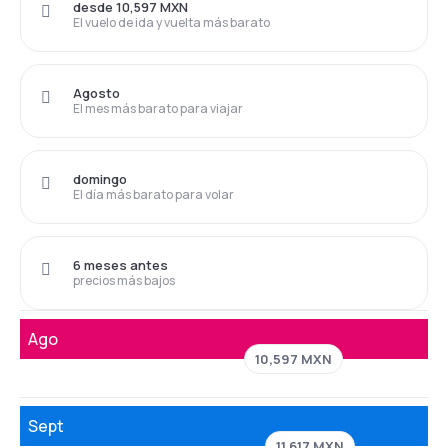
desde 10,597 MXN
El vuelo de ida y vuelta más barato
Agosto
El mes más barato para viajar
domingo
El día más barato para volar
6 meses antes
precios más bajos
Ago
10,597 MXN
Sept
11,617 MXN