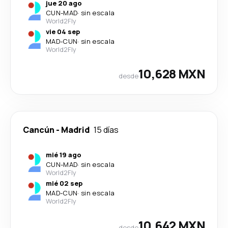
jue 20 ago
CUN
-
MAD
·
sin escala
World2Fly
vie 04 sep
MAD
-
CUN
·
sin escala
World2Fly
10,628 MXN
desde
Cancún
-
Madrid
15 días
mié 19 ago
CUN
-
MAD
·
sin escala
World2Fly
mié 02 sep
MAD
-
CUN
·
sin escala
World2Fly
10,642 MXN
desde