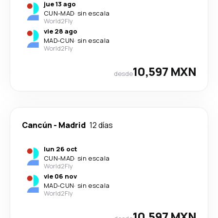
jue 13 ago
CUN
-
MAD
·
sin escala
World2Fly
vie 28 ago
MAD
-
CUN
·
sin escala
World2Fly
10,597 MXN
desde
Cancún
-
Madrid
12 días
lun 26 oct
CUN
-
MAD
·
sin escala
World2Fly
vie 06 nov
MAD
-
CUN
·
sin escala
World2Fly
10,597 MXN