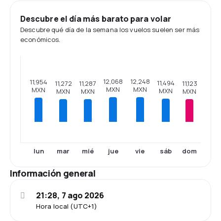
Descubre el día más barato para volar
Descubre qué día de la semana los vuelos suelen ser más
económicos.
12,248
12,068
11,954
11,494
11,287
11,272
11,123
MXN
MXN
MXN
MXN
MXN
MXN
MXN
lun
mar
mié
jue
vie
sáb
dom
Información general
21:28, 7 ago 2026
Hora local (UTC+1)