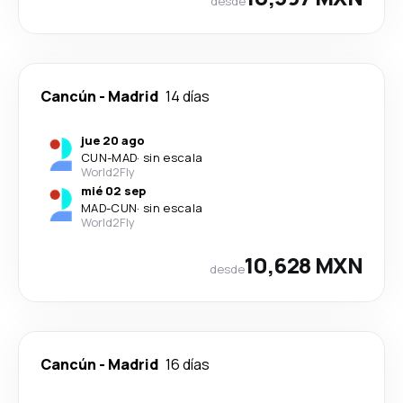
desde
Cancún
-
Madrid
14 días
jue 20 ago
CUN
-
MAD
·
sin escala
World2Fly
mié 02 sep
MAD
-
CUN
·
sin escala
World2Fly
10,628 MXN
desde
Cancún
-
Madrid
16 días