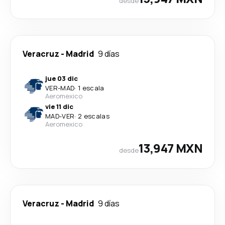
desde
Veracruz
-
Madrid
9 días
jue 03 dic
VER
-
MAD
·
1 escala
Aeromexico
vie 11 dic
MAD
-
VER
·
2 escalas
Aeromexico
13,947 MXN
desde
Veracruz
-
Madrid
9 días