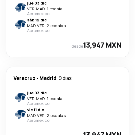
jue 03 dic
VER
-
MAD
·
1 escala
Aeromexico
sáb 12 dic
MAD
-
VER
·
2 escalas
Aeromexico
13,947 MXN
desde
Veracruz
-
Madrid
9 días
jue 03 dic
VER
-
MAD
·
1 escala
Aeromexico
vie 11 dic
MAD
-
VER
·
2 escalas
Aeromexico
13,947 MXN