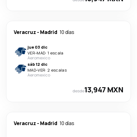
Veracruz
-
Madrid
10 días
jue 03 dic
VER
-
MAD
·
1 escala
Aeromexico
sáb 12 dic
MAD
-
VER
·
2 escalas
Aeromexico
13,947 MXN
desde
Veracruz
-
Madrid
10 días