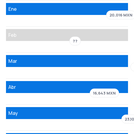
Ene
20,016 MXN
Feb
??
Mar
Abr
16,643 MXN
May
23,1