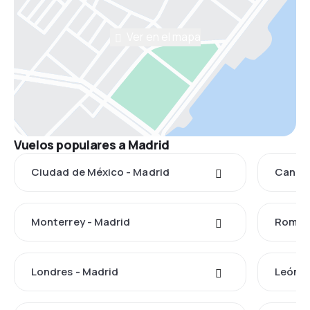
Ver en el mapa
Vuelos populares a Madrid
Ciudad de México - Madrid
Cancún
Monterrey - Madrid
Roma -
Londres - Madrid
León d