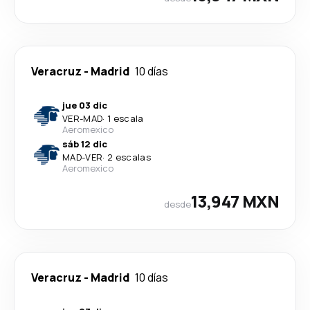
Veracruz
-
Madrid
10 días
jue 03 dic
VER
-
MAD
·
1 escala
Aeromexico
sáb 12 dic
MAD
-
VER
·
2 escalas
Aeromexico
13,947 MXN
desde
Veracruz
-
Madrid
10 días