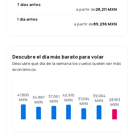
7 días antes
a partir de
28,211 MXN
1 día antes
a partir de
89,236 MXN
Descubre el día más barato para volar
Descubre qué día de la semana los vuelos suelen ser más
económicos.
41,800
40,915
39,064
37,061
34,887
31,094
MXN
28,183
MXN
MXN
MXN
MXN
MXN
MXN