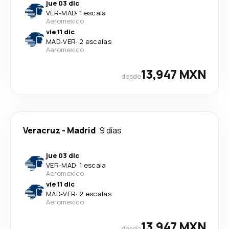
jue 03 dic
VER
-
MAD
·
1 escala
Aeromexico
vie 11 dic
MAD
-
VER
·
2 escalas
Aeromexico
13,947 MXN
desde
Veracruz
-
Madrid
9 días
jue 03 dic
VER
-
MAD
·
1 escala
Aeromexico
vie 11 dic
MAD
-
VER
·
2 escalas
Aeromexico
13,947 MXN
desde