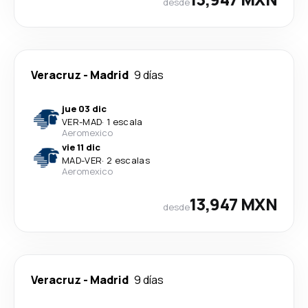
desde
Veracruz
-
Madrid
9 días
jue 03 dic
VER
-
MAD
·
1 escala
Aeromexico
vie 11 dic
MAD
-
VER
·
2 escalas
Aeromexico
13,947 MXN
desde
Veracruz
-
Madrid
9 días