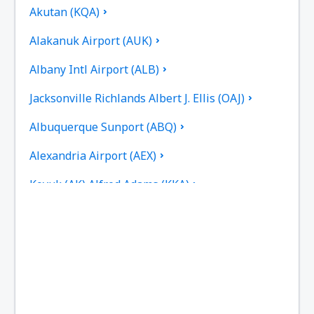
Akutan (KQA)
Alakanuk Airport (AUK)
Albany Intl Airport (ALB)
Jacksonville Richlands Albert J. Ellis (OAJ)
Albuquerque Sunport (ABQ)
Alexandria Airport (AEX)
Koyuk (AK) Alfred Adams (KKA)
Allakaket Apt. (AET)
Pittsburgh
Fairbanks
Alliance Municipal Airport (AIA)