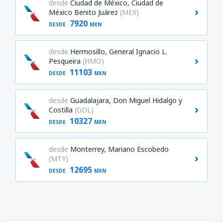
desde
Ciudad de México, Ciudad de
México Benito Juárez
(MEX)
7920
DESDE
MXN
desde
Hermosillo, General Ignacio L.
Pesqueira
(HMO)
11103
DESDE
MXN
desde
Guadalajara, Don Miguel Hidalgo y
Costilla
(GDL)
10327
DESDE
MXN
desde
Monterrey, Mariano Escobedo
(MTY)
12695
DESDE
MXN