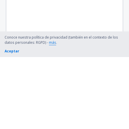
Bettles Airport (BTT)
Birch Creek (KBC)
Birmingham Shuttlesworth (BHM)
Conoce nuestra política de privacidad (también en el contexto de los
datos personales: RGPD) -
más
.
Flint Bishop (FNT)
Aceptar
Bismarck Municipal Airport (BIS)
Lexington Blue Grass (LEX)
Steamboat Springs Bob Adams (SBS)
Kiana (AK) Bob Baker (IAN)
Burbank Bob Hope (BUR)
Harrison Boone County (HRO)
Bradford Airport (BFD)