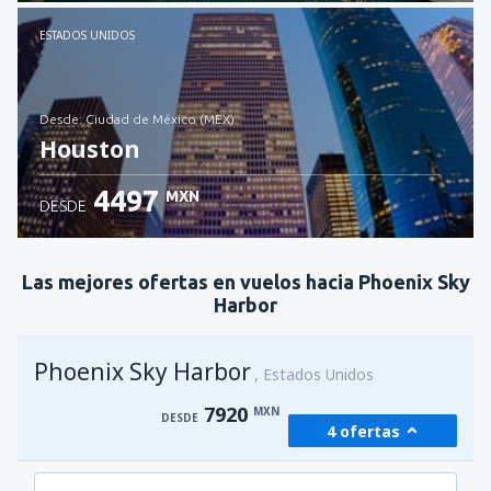
Revisa los detalles
ESTADOS UNIDOS
desde: Ciudad de México (MEX)
Houston
4497
MXN
DESDE
Revisa los detalles
Las mejores ofertas en vuelos hacia Phoenix Sky
Harbor
Phoenix Sky Harbor
Estados Unidos
7920
MXN
DESDE
4 ofertas