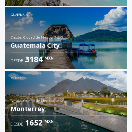
Revisa los detalles
GUATEMALA
desde: Ciudad de México (MEX)
Guatemala City
3184
MXN
DESDE
Revisa los detalles
MÉXICO
desde: Ciudad de México (MEX)
Monterrey
1652
MXN
DESDE