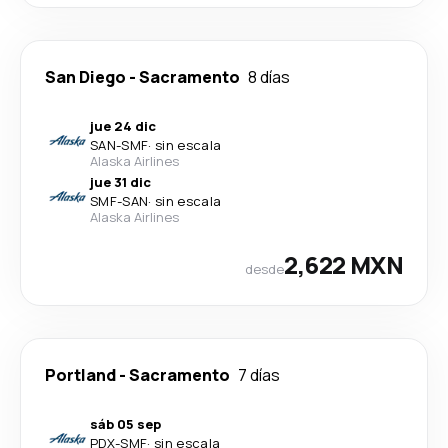
San Diego
-
Sacramento
8 días
jue 24 dic
SAN
-
SMF
·
sin escala
Alaska Airlines
jue 31 dic
SMF
-
SAN
·
sin escala
Alaska Airlines
2,622 MXN
desde
Portland
-
Sacramento
7 días
sáb 05 sep
PDX
-
SMF
·
sin escala