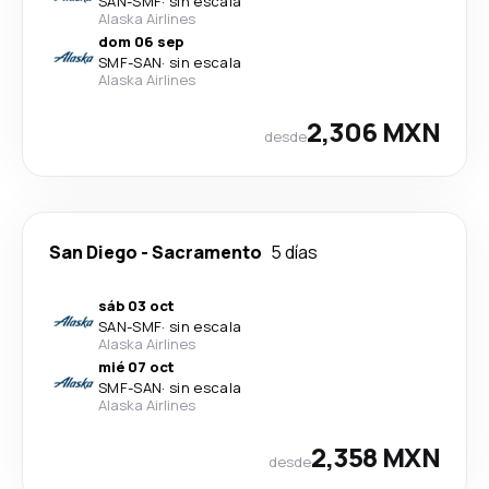
SAN
-
SMF
·
sin escala
Alaska Airlines
dom 06 sep
SMF
-
SAN
·
sin escala
Alaska Airlines
2,306 MXN
desde
San Diego
-
Sacramento
5 días
sáb 03 oct
SAN
-
SMF
·
sin escala
Alaska Airlines
mié 07 oct
SMF
-
SAN
·
sin escala
Alaska Airlines
2,358 MXN
desde