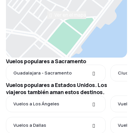
Ver en el mapa
Vuelos populares a Sacramento
Guadalajara - Sacramento
Ciudad
Vuelos populares a Estados Unidos. Los
viajeros también aman estos destinos.
Vuelos a Los Ángeles
Vuelos
Vuelos a Dallas
Vuelos