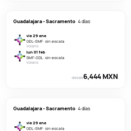
Guadalajara
-
Sacramento
4 días
vie 29 ene
GDL
-
SMF
·
sin escala
Volaris
lun 01 feb
SMF
-
GDL
·
sin escala
Volaris
6,444 MXN
desde
Guadalajara
-
Sacramento
4 días
vie 29 ene
GDL
-
SMF
·
sin escala