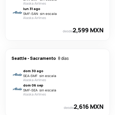
Alaska Airlines
lun 31 ago
SMF
-
SAN
·
sin escala
Alaska Airlines
2,599 MXN
desde
Seattle
-
Sacramento
8 días
dom 30 ago
SEA
-
SMF
·
sin escala
Alaska Airlines
dom 06 sep
SMF
-
SEA
·
sin escala
Alaska Airlines
2,616 MXN
desde