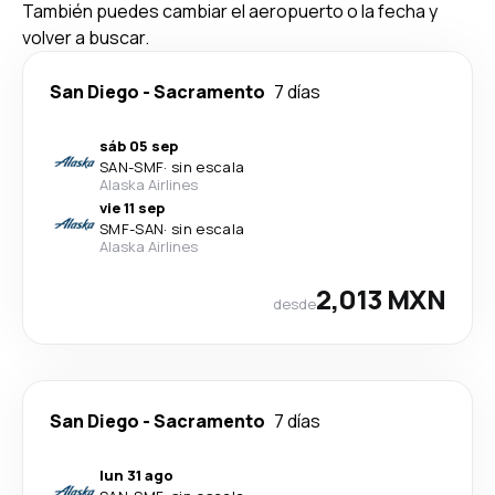
También puedes cambiar el aeropuerto o la fecha y
volver a buscar.
San Diego
-
Sacramento
7 días
sáb 05 sep
SAN
-
SMF
·
sin escala
Alaska Airlines
vie 11 sep
SMF
-
SAN
·
sin escala
Alaska Airlines
2,013 MXN
desde
San Diego
-
Sacramento
7 días
lun 31 ago