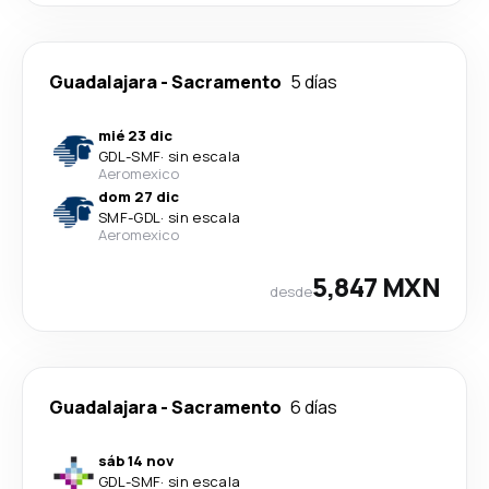
Guadalajara
-
Sacramento
5 días
mié 23 dic
GDL
-
SMF
·
sin escala
Aeromexico
dom 27 dic
SMF
-
GDL
·
sin escala
Aeromexico
5,847 MXN
desde
Guadalajara
-
Sacramento
6 días
sáb 14 nov
GDL
-
SMF
·
sin escala