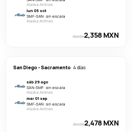
Alaska Airlines
lun 05 oct
SMF
-
SAN
·
sin escala
Alaska Airlines
2,358 MXN
desde
San Diego
-
Sacramento
4 días
sáb 29 ago
SAN
-
SMF
·
sin escala
Alaska Airlines
mar 01 sep
SMF
-
SAN
·
sin escala
Alaska Airlines
2,478 MXN
desde