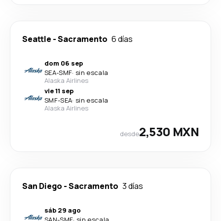
Seattle
-
Sacramento
6 días
dom 06 sep
SEA
-
SMF
·
sin escala
Alaska Airlines
vie 11 sep
SMF
-
SEA
·
sin escala
Alaska Airlines
2,530 MXN
desde
San Diego
-
Sacramento
3 días
sáb 29 ago
SAN
-
SMF
·
sin escala