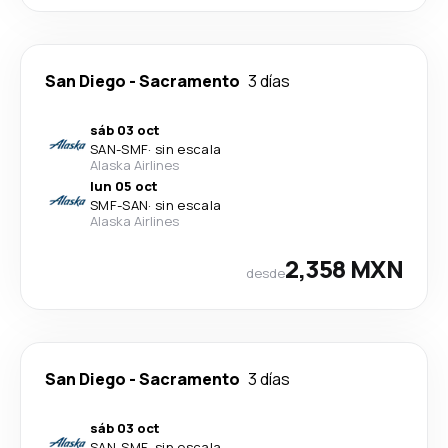
San Diego
-
Sacramento
3 días
sáb 03 oct
SAN
-
SMF
·
sin escala
Alaska Airlines
lun 05 oct
SMF
-
SAN
·
sin escala
Alaska Airlines
2,358 MXN
desde
San Diego
-
Sacramento
3 días
sáb 03 oct
SAN
-
SMF
·
sin escala