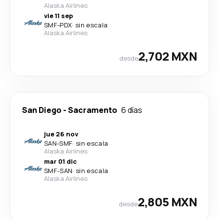
Alaska Airlines
vie 11 sep
SMF
-
PDX
·
sin escala
Alaska Airlines
2,702 MXN
desde
San Diego
-
Sacramento
6 días
jue 26 nov
SAN
-
SMF
·
sin escala
Alaska Airlines
mar 01 dic
SMF
-
SAN
·
sin escala
Alaska Airlines
2,805 MXN
desde