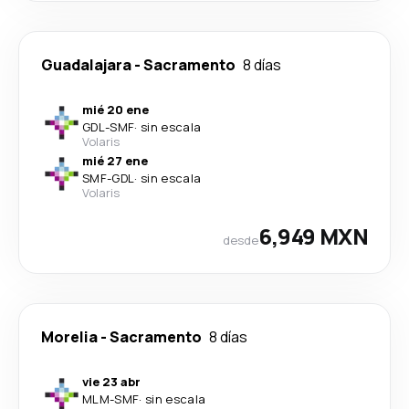
Guadalajara
-
Sacramento
8 días
mié 20 ene
GDL
-
SMF
·
sin escala
Volaris
mié 27 ene
SMF
-
GDL
·
sin escala
Volaris
6,949 MXN
desde
Morelia
-
Sacramento
8 días
vie 23 abr
MLM
-
SMF
·
sin escala