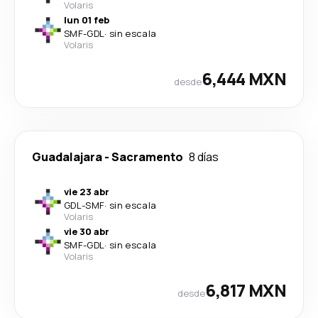
Volaris
lun 01 feb
SMF
-
GDL
·
sin escala
Volaris
6,444 MXN
desde
Guadalajara
-
Sacramento
8 días
vie 23 abr
GDL
-
SMF
·
sin escala
Volaris
vie 30 abr
SMF
-
GDL
·
sin escala
Volaris
6,817 MXN
desde