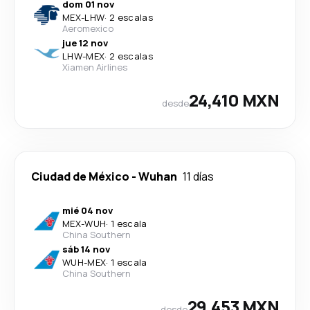
dom 01 nov
MEX
-
LHW
·
2 escalas
Aeromexico
jue 12 nov
LHW
-
MEX
·
2 escalas
Xiamen Airlines
24,410 MXN
desde
Ciudad de México
-
Wuhan
11 días
mié 04 nov
MEX
-
WUH
·
1 escala
China Southern
sáb 14 nov
WUH
-
MEX
·
1 escala
China Southern
29,453 MXN
desde