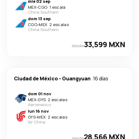
mié 02 sep
MEX
-
CGO
·
1 escala
China Southern
dom 13 sep
CGO
-
MEX
·
2 escalas
China Southern
33,599 MXN
desde
Ciudad de México
-
Guangyuan
16 días
dom 01 nov
MEX
-
GYS
·
2 escalas
Aeromexico
lun 16 nov
GYS
-
MEX
·
2 escalas
Air China
28,566 MXN
desde