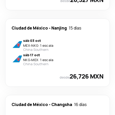
desde
Ciudad de México
-
Nanjing
15 días
sáb 03 oct
MEX
-
NKG
·
1 escala
China Southern
sáb 17 oct
NKG
-
MEX
·
1 escala
China Southern
26,726 MXN
desde
Ciudad de México
-
Changsha
16 días