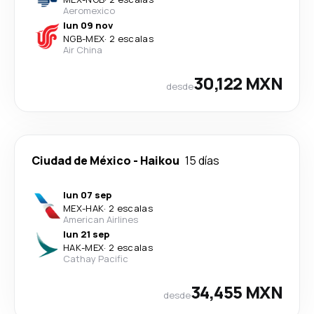
Aeromexico
lun 09 nov
NGB
-
MEX
·
2 escalas
Air China
30,122 MXN
desde
Ciudad de México
-
Haikou
15 días
lun 07 sep
MEX
-
HAK
·
2 escalas
American Airlines
lun 21 sep
HAK
-
MEX
·
2 escalas
Cathay Pacific
34,455 MXN
desde