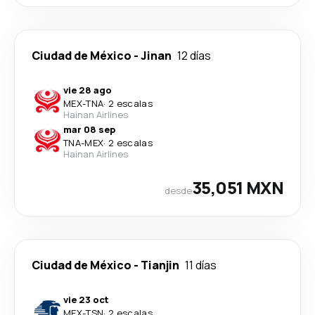
Ciudad de México
-
Jinan
12 días
vie 28 ago
MEX
-
TNA
·
2 escalas
Hainan Airlines
mar 08 sep
TNA
-
MEX
·
2 escalas
Hainan Airlines
35,051 MXN
desde
Ciudad de México
-
Tianjin
11 días
vie 23 oct
MEX
-
TSN
·
2 escalas