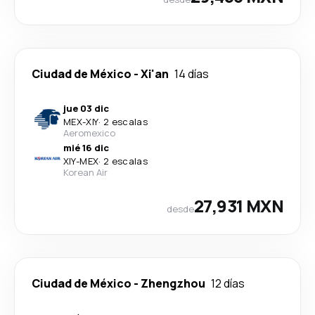
Ciudad de México
-
Xi'an
14 días
jue 03 dic
MEX
-
XIY
·
2 escalas
Aeromexico
mié 16 dic
XIY
-
MEX
·
2 escalas
Korean Air
27,931 MXN
desde
Ciudad de México
-
Zhengzhou
12 días