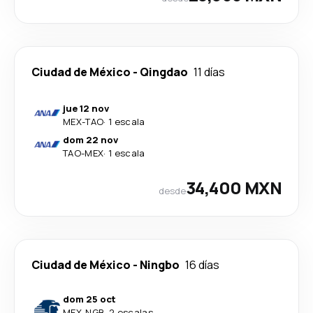
Ciudad de México
-
Qingdao
11 días
jue 12 nov
MEX
-
TAO
·
1 escala
dom 22 nov
TAO
-
MEX
·
1 escala
34,400 MXN
desde
Ciudad de México
-
Ningbo
16 días
dom 25 oct
MEX
-
NGB
·
2 escalas