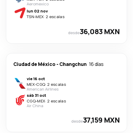
Aeromexico
lun 02 nov
TSN
-
MEX
·
2 escalas
36,083 MXN
desde
Ciudad de México
-
Changchun
16 días
vie 16 oct
MEX
-
CGQ
·
2 escalas
American Airlines
sáb 31 oct
CGQ
-
MEX
·
2 escalas
Air China
37,159 MXN
desde