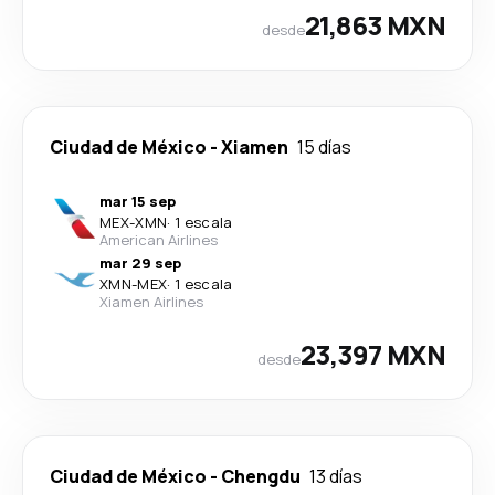
21,863 MXN
desde
Ciudad de México
-
Xiamen
15 días
mar 15 sep
MEX
-
XMN
·
1 escala
American Airlines
mar 29 sep
XMN
-
MEX
·
1 escala
Xiamen Airlines
23,397 MXN
desde
Ciudad de México
-
Chengdu
13 días