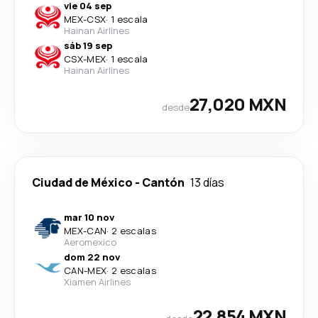
vie 04 sep
MEX
-
CSX
·
1 escala
Hainan Airlines
sáb 19 sep
CSX
-
MEX
·
1 escala
Hainan Airlines
27,020 MXN
desde
Ciudad de México
-
Cantón
13 días
mar 10 nov
MEX
-
CAN
·
2 escalas
Aeromexico
dom 22 nov
CAN
-
MEX
·
2 escalas
Xiamen Airlines
22,854 MXN