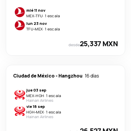
mié 11 nov
MEX
-
TFU
·
1 escala
lun 23 nov
TFU
-
MEX
·
1 escala
25,337 MXN
desde
Ciudad de México
-
Hangzhou
16 días
jue 03 sep
MEX
-
HGH
·
1 escala
Hainan Airlines
vie 18 sep
HGH
-
MEX
·
1 escala
Hainan Airlines
26,527 MXN