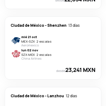
desde
Ciudad de México
-
Shenzhen
13 días
mié 21 oct
MEX
-
SZX
·
2 escalas
Aeromexico
lun 02 nov
SZX
-
MEX
·
2 escalas
China Airlines
23,241 MXN
desde
Ciudad de México
-
Lanzhou
12 días