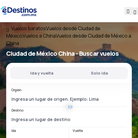
Vuelos baratos
Vuelos desde Ciudad de
México
Vuelos a China
Vuelos desde Ciudad de México a
China
Ciudad de México China
- Buscar vuelos
Ida y vuelta
Solo ida
Orgien
Destino
Ida
Vuelta