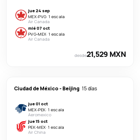
jue 24 sep
MEX
-
PVG
·
1 escala
Air Canada
mié 07 oct
PVG
-
MEX
·
1 escala
Air Canada
21,529 MXN
desde
Ciudad de México
-
Beijing
15 días
jue 01 oct
MEX
-
PEK
·
1 escala
Aeromexico
jue 15 oct
PEK
-
MEX
·
1 escala
Air China