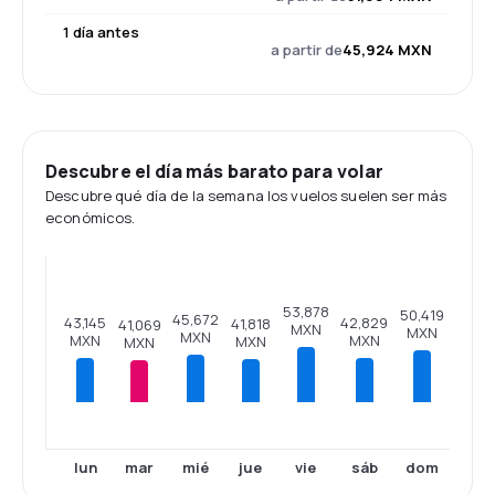
1 día antes
a partir de
45,924 MXN
Descubre el día más barato para volar
Descubre qué día de la semana los vuelos suelen ser más
económicos.
53,878
50,419
45,672
43,145
42,829
41,818
41,069
MXN
MXN
MXN
MXN
MXN
MXN
MXN
lun
mar
mié
jue
vie
sáb
dom