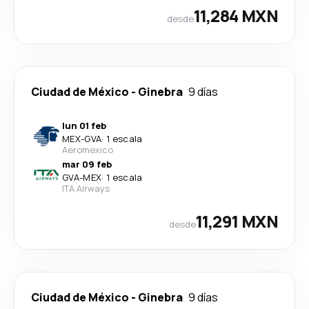
11,284 MXN
desde
Ciudad de México
-
Ginebra
9 días
lun 01 feb
MEX
-
GVA
·
1 escala
Aeromexico
mar 09 feb
GVA
-
MEX
·
1 escala
ITA Airways
11,291 MXN
desde
Ciudad de México
-
Ginebra
9 días