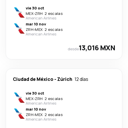
vie 30 oct
MEX
-
ZRH
·
2 escalas
American Airlines
mar 10 nov
ZRH
-
MEX
·
2 escalas
American Airlines
13,016 MXN
desde
Ciudad de México
-
Zúrich
12 días
vie 30 oct
MEX
-
ZRH
·
2 escalas
American Airlines
mar 10 nov
ZRH
-
MEX
·
2 escalas
American Airlines