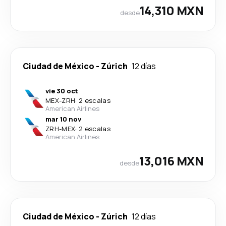
14,310 MXN
desde
Ciudad de México
-
Zúrich
12 días
vie 30 oct
MEX
-
ZRH
·
2 escalas
American Airlines
mar 10 nov
ZRH
-
MEX
·
2 escalas
American Airlines
13,016 MXN
desde
Ciudad de México
-
Zúrich
12 días