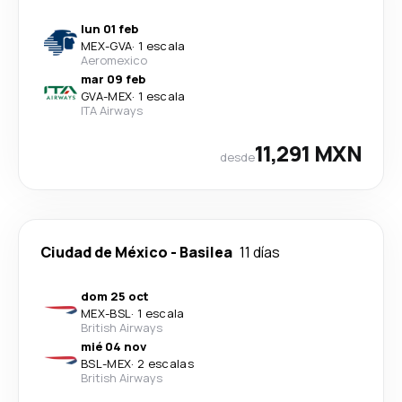
lun 01 feb
MEX
-
GVA
·
1 escala
Aeromexico
mar 09 feb
GVA
-
MEX
·
1 escala
ITA Airways
11,291 MXN
desde
Ciudad de México
-
Basilea
11 días
dom 25 oct
MEX
-
BSL
·
1 escala
British Airways
mié 04 nov
BSL
-
MEX
·
2 escalas
British Airways