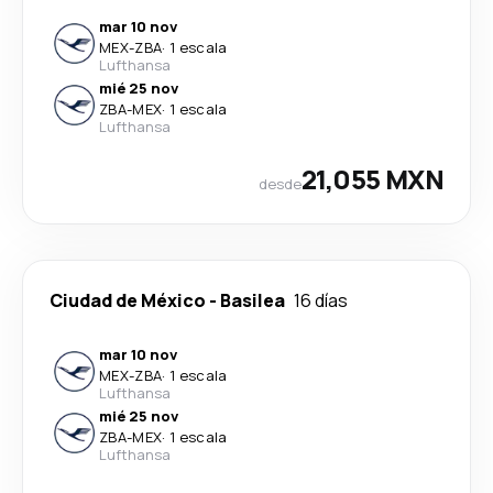
mar 10 nov
MEX
-
ZBA
·
1 escala
Lufthansa
mié 25 nov
ZBA
-
MEX
·
1 escala
Lufthansa
21,055 MXN
desde
Ciudad de México
-
Basilea
16 días
mar 10 nov
MEX
-
ZBA
·
1 escala
Lufthansa
mié 25 nov
ZBA
-
MEX
·
1 escala
Lufthansa