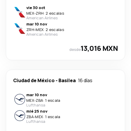
vie 30 oct
MEX
-
ZRH
·
2 escalas
American Airlines
mar 10 nov
ZRH
-
MEX
·
2 escalas
American Airlines
13,016 MXN
desde
Ciudad de México
-
Basilea
16 días
mar 10 nov
MEX
-
ZBA
·
1 escala
Lufthansa
mié 25 nov
ZBA
-
MEX
·
1 escala
Lufthansa