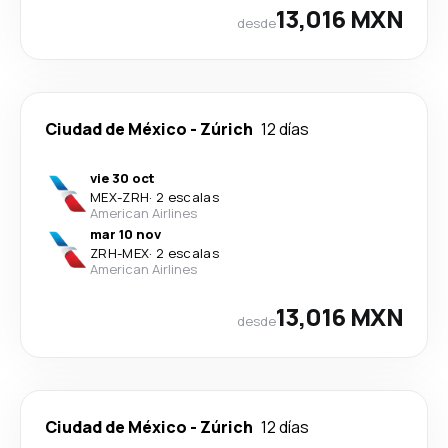
13,016 MXN
desde
Ciudad de México
-
Zúrich
12 días
vie 30 oct
MEX
-
ZRH
·
2 escalas
American Airlines
mar 10 nov
ZRH
-
MEX
·
2 escalas
American Airlines
13,016 MXN
desde
Ciudad de México
-
Zúrich
12 días