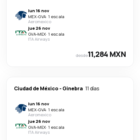
lun 16 nov
MEX
-
GVA
·
1 escala
Aeromexico
jue 26 nov
GVA
-
MEX
·
1 escala
ITA Airways
11,284 MXN
desde
Ciudad de México
-
Ginebra
11 días
lun 16 nov
MEX
-
GVA
·
1 escala
Aeromexico
jue 26 nov
GVA
-
MEX
·
1 escala
ITA Airways