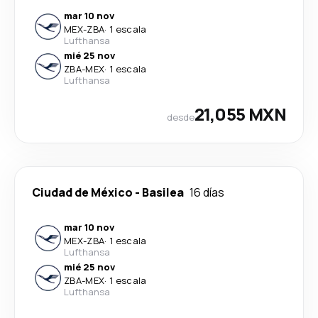
mar 10 nov
MEX
-
ZBA
·
1 escala
Lufthansa
mié 25 nov
ZBA
-
MEX
·
1 escala
Lufthansa
21,055 MXN
desde
Ciudad de México
-
Basilea
16 días
mar 10 nov
MEX
-
ZBA
·
1 escala
Lufthansa
mié 25 nov
ZBA
-
MEX
·
1 escala
Lufthansa