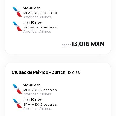
vie 30 oct
MEX
-
ZRH
·
2 escalas
American Airlines
mar 10 nov
ZRH
-
MEX
·
2 escalas
American Airlines
13,016 MXN
desde
Ciudad de México
-
Zúrich
12 días
vie 30 oct
MEX
-
ZRH
·
2 escalas
American Airlines
mar 10 nov
ZRH
-
MEX
·
2 escalas
American Airlines