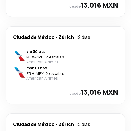
13,016 MXN
desde
Ciudad de México
-
Zúrich
12 días
vie 30 oct
MEX
-
ZRH
·
2 escalas
American Airlines
mar 10 nov
ZRH
-
MEX
·
2 escalas
American Airlines
13,016 MXN
desde
Ciudad de México
-
Zúrich
12 días