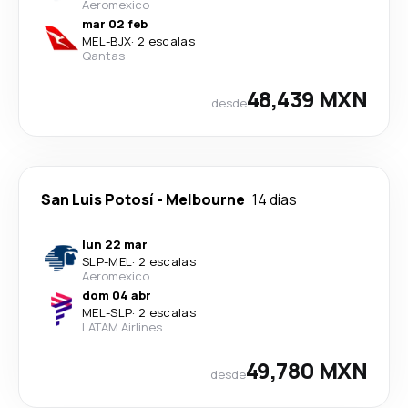
Aeromexico
mar 02 feb
MEL
-
BJX
·
2 escalas
Qantas
48,439 MXN
desde
San Luis Potosí
-
Melbourne
14 días
lun 22 mar
SLP
-
MEL
·
2 escalas
Aeromexico
dom 04 abr
MEL
-
SLP
·
2 escalas
LATAM Airlines
49,780 MXN
desde