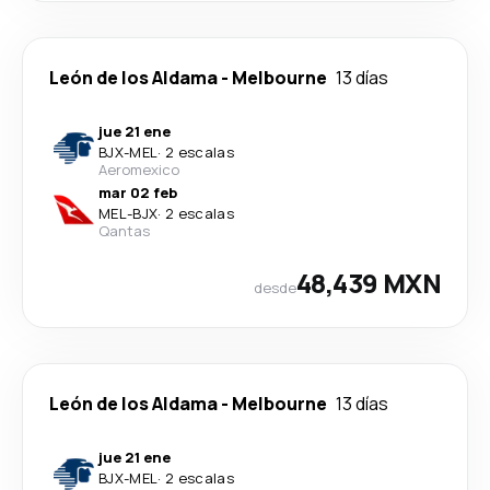
León de los Aldama
-
Melbourne
13 días
jue 21 ene
BJX
-
MEL
·
2 escalas
Aeromexico
mar 02 feb
MEL
-
BJX
·
2 escalas
Qantas
48,439 MXN
desde
León de los Aldama
-
Melbourne
13 días
jue 21 ene
BJX
-
MEL
·
2 escalas