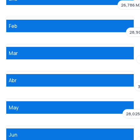
26,786 
Feb
28,9
Mar
Abr
May
28,02
Jun