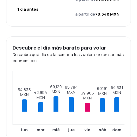
1 día antes
a partir de
79,348 MXN
Descubre el día más barato para volar
Descubre qué día de la semana los vuelos suelen ser más
económicos.
69,129
65,794
64,831
60,191
54,835
MXN
MXN
MXN
42,954
39,906
MXN
MXN
MXN
MXN
lun
mar
mié
jue
vie
sáb
dom