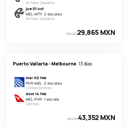
Air New Zealand
jue 01 oct
MEL
-
MTY
·
2 escalas
Air New Zealand
29,865 MXN
desde
Puerto Vallarta
-
Melbourne
13 días
mar 02 feb
PVR
-
MEL
·
2 escalas
United Airlines
dom 14 feb
MEL
-
PVR
·
1 escala
Qantas
43,352 MXN
desde