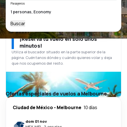
Pasajeros
Buscar
¡Reserva tu vuelo en solo unos
minutos!
Utiliza el buscador situado en la parte superior de la
página. Cuéntanos dónde y cuándo quieres volar y deja
que nos ocupemos del resto.
Ofertas especiales de vuelos a Melbourne
Ciudad de México
-
Melbourne
10 días
dom 01 nov
MEX
-
MEL
·
2 escalas