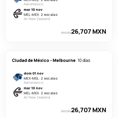
Aeromexico
mar 10 nov
MEL
-
MEX
·
2 escalas
Air New Zealand
26,707 MXN
desde
Ciudad de México
-
Melbourne
10 días
dom 01 nov
MEX
-
MEL
·
2 escalas
Aeromexico
mar 10 nov
MEL
-
MEX
·
2 escalas
Air New Zealand
26,707 MXN
desde