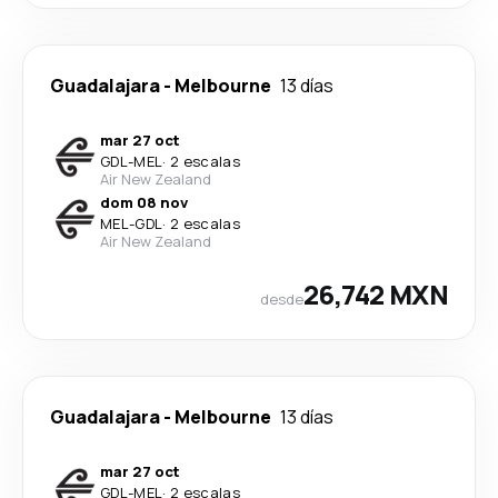
Guadalajara
-
Melbourne
13 días
mar 27 oct
GDL
-
MEL
·
2 escalas
Air New Zealand
dom 08 nov
MEL
-
GDL
·
2 escalas
Air New Zealand
26,742 MXN
desde
Guadalajara
-
Melbourne
13 días
mar 27 oct
GDL
-
MEL
·
2 escalas