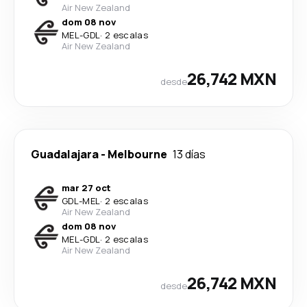
Air New Zealand
dom 08 nov
MEL
-
GDL
·
2 escalas
Air New Zealand
26,742 MXN
desde
Guadalajara
-
Melbourne
13 días
mar 27 oct
GDL
-
MEL
·
2 escalas
Air New Zealand
dom 08 nov
MEL
-
GDL
·
2 escalas
Air New Zealand
26,742 MXN
desde