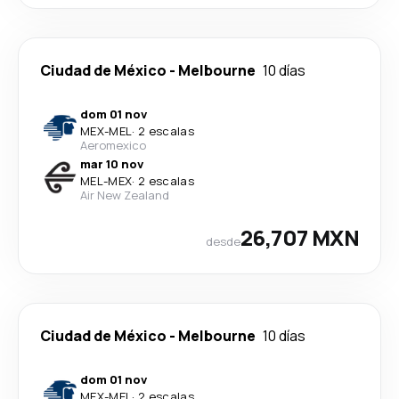
Ciudad de México
-
Melbourne
10 días
dom 01 nov
MEX
-
MEL
·
2 escalas
Aeromexico
mar 10 nov
MEL
-
MEX
·
2 escalas
Air New Zealand
26,707 MXN
desde
Ciudad de México
-
Melbourne
10 días
dom 01 nov
MEX
-
MEL
·
2 escalas