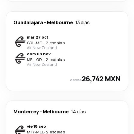
Guadalajara
-
Melbourne
13 días
mar 27 oct
GDL
-
MEL
·
2 escalas
Air New Zealand
dom 08 nov
MEL
-
GDL
·
2 escalas
Air New Zealand
26,742 MXN
desde
Monterrey
-
Melbourne
14 días
vie 18 sep
MTY
-
MEL
·
2 escalas