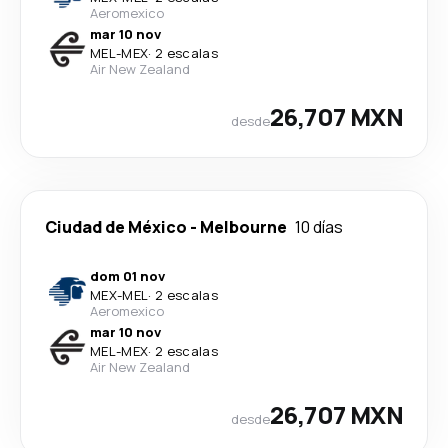
Aeromexico
mar 10 nov
MEL
-
MEX
·
2 escalas
Air New Zealand
26,707 MXN
desde
Ciudad de México
-
Melbourne
10 días
dom 01 nov
MEX
-
MEL
·
2 escalas
Aeromexico
mar 10 nov
MEL
-
MEX
·
2 escalas
Air New Zealand
26,707 MXN
desde