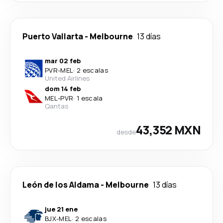
Puerto Vallarta
-
Melbourne
13 días
mar 02 feb
PVR
-
MEL
·
2 escalas
United Airlines
dom 14 feb
MEL
-
PVR
·
1 escala
Qantas
43,352 MXN
desde
León de los Aldama
-
Melbourne
13 días
jue 21 ene
BJX
-
MEL
·
2 escalas