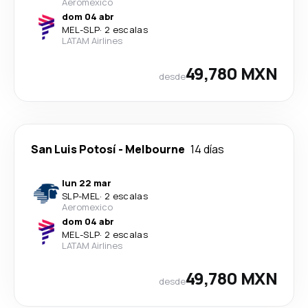
Aeromexico
dom 04 abr
MEL
-
SLP
·
2 escalas
LATAM Airlines
49,780 MXN
desde
San Luis Potosí
-
Melbourne
14 días
lun 22 mar
SLP
-
MEL
·
2 escalas
Aeromexico
dom 04 abr
MEL
-
SLP
·
2 escalas
LATAM Airlines
49,780 MXN
desde