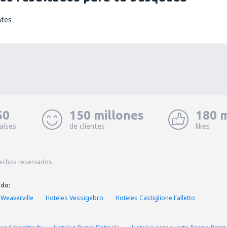
ntes
50
150 millones
180 m
aíses
de clientes
likes
echos reservados.
ado:
 Weaverville
Hoteles Vessigebro
Hoteles Castiglione Falletto