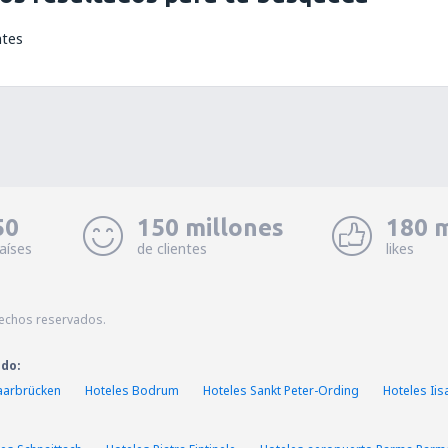
ntes
50
150 millones
180 m
aíses
de clientes
likes
echos reservados.
ado:
aarbrücken
Hoteles Bodrum
Hoteles Sankt Peter-Ording
Hoteles Iis