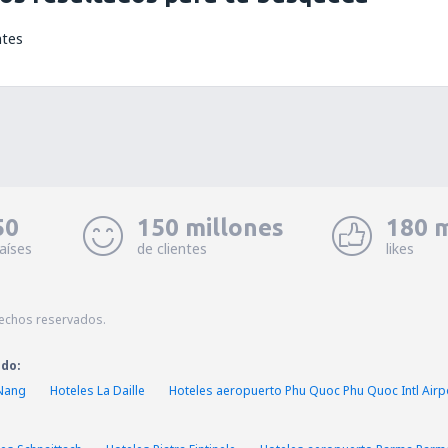
ntes
50
150 millones
180 m
aíses
de clientes
likes
echos reservados.
ado:
 Nang
Hoteles La Daille
Hoteles aeropuerto Phu Quoc Phu Quoc Intl Airp