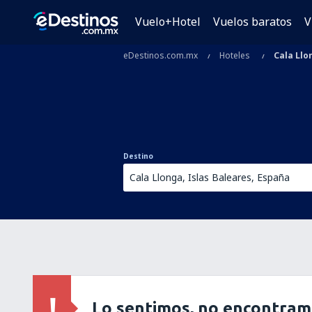
Vuelo+Hotel
Vuelos baratos
V
eDestinos.com.mx
Hoteles
Cala Llo
Destino
Lo sentimos, no encontram