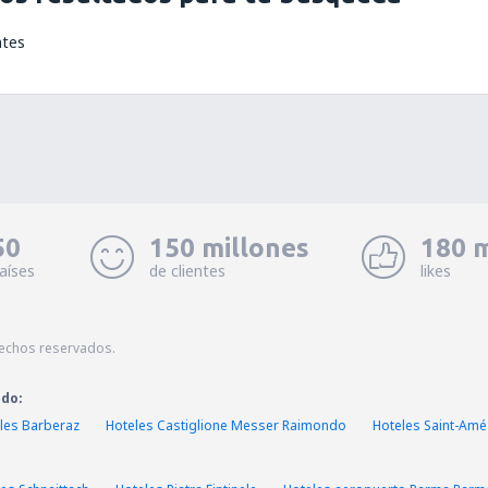
ntes
50
150 millones
180 m
aíses
de clientes
likes
echos reservados.
ado:
les Barberaz
Hoteles Castiglione Messer Raimondo
Hoteles Saint-Amé