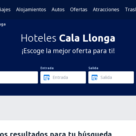
iajes
Alojamientos
Autos
Ofertas
Atracciones
Tras
nga
Hoteles
Cala Llonga
¡Escoge la mejor oferta para ti!
Entrada
Salida
os resultados para tu búsqueda