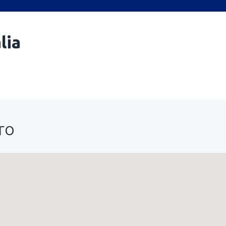
lia
ro