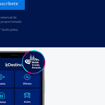
uscríbete
comercial de
he proporcionado.
” (todo junto),