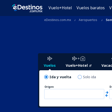
Vuelo+Hotel
Vuelos baratos
V
eDestinos.com.mx
Aeropuertos
Som
Vuelos
Vuelo+Hotel
Vacac
Ida y vuelta
Solo ida
Origen
D