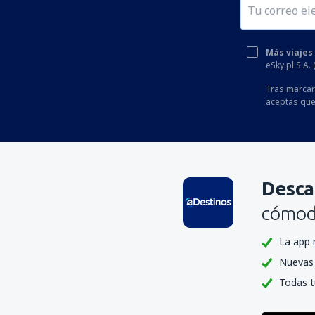
Más viajes
eSky.pl S.A.
Tras marcar 
aceptas que
Desca
cómoda
La app 
Nuevas 
Todas t