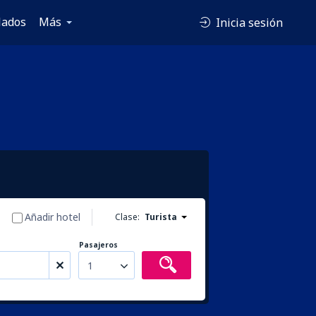
lados
Más
Inicia sesión
Añadir hotel
Clase:
Turista
Pasajeros
1