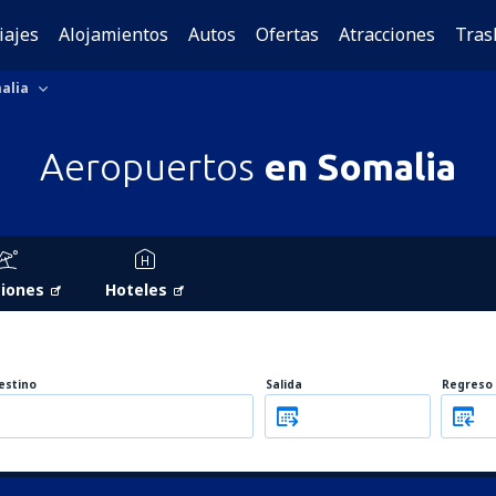
iajes
Alojamientos
Autos
Ofertas
Atracciones
Tras
alia
Aeropuertos
en Somalia
iones
Hoteles
estino
Salida
Regreso