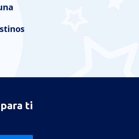
 una
stinos
para ti