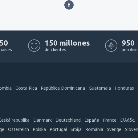
50
150 millones
950
países
de clientes
aerolín
ombia
Costa Rica
República Dominicana
Guatemala
Honduras
Česká republika
Danmark
Deutschland
Espańa
France
Ελλάδα
ge
Österreich
Polska
Portugal
Srbija
România
Sverige
Slove