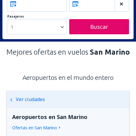
Pasajeros
Buscar
1
Mejores ofertas en vuelos
San Marino
Aeropuertos en el mundo entero
Ver ciudades
Aeropuertos en San Marino
Ofertas en San Marino