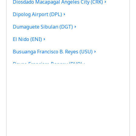
Diosdado Macapagal Angeles City (CRK)
Dipolog Airport (DPL)
Dumaguete Sibulan (DGT)
El Nido (ENI)
Busuanga Francisco B. Reyes (USU)
Davao Francisco Bangoy (DVO)
General Santos (GES)
Caticlan Airport (MPH)
Iloilo Intl Airport (ILO)
Kalibo Airport (KLO)
Ozamiz City Labo (OZC)