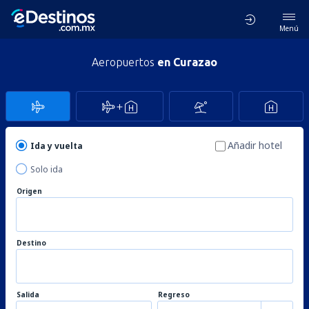
Menú
Aeropuertos
en Curazao
Añadir hotel
Ida y vuelta
Solo ida
Origen
Destino
Salida
Regreso