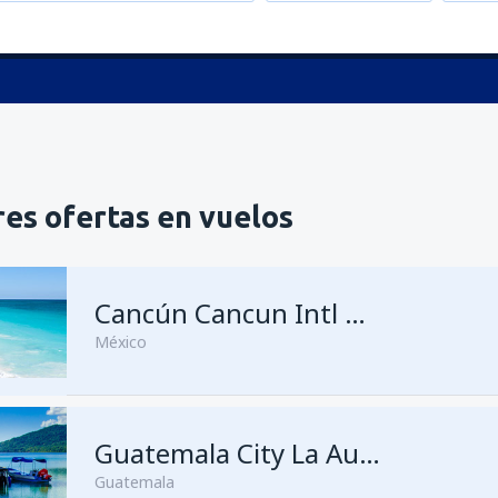
es ofertas en vuelos
Cancún Cancun Intl Airport
México
desde
Ciudad de México, Ciu
Guatemala City La Aurora
Juárez
(MEX)
Guatemala