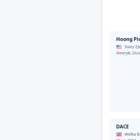
Hoong Pi
Stany Z
Ameryki,
Dic
DACE
Wielka B