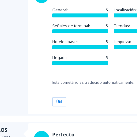
General:
5
Localización:
Señales de terminal:
5
Tiendas:
Hoteles base:
5
Limpieza:
Llegada:
5
Este cometário es traducido automáticamente.
Útil
ROS
Perfecto