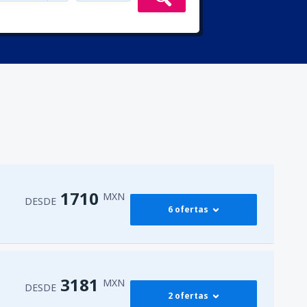
1710
MXN
DESDE
6 ofertas
dad de México Benito
1948
DESDE
MXN
3181
MXN
DESDE
2 ofertas