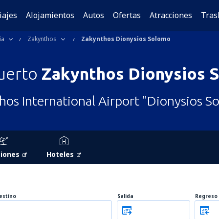
iajes
Alojamientos
Autos
Ofertas
Atracciones
Tras
ia
Zakynthos
Zakynthos Dionysios Solomo
uerto
Zakynthos Dionysios 
hos International Airport "Dionysios S
iones
Hoteles
estino
Salida
Regreso