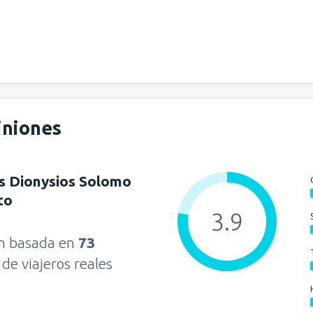
iniones
s Dionysios Solomo
to
3.9
ón basada en
73
s
de viajeros reales