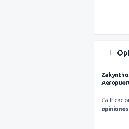
Op
Zakyntho
Aeropuer
Calificaci
opinione