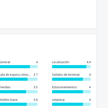
General:
4
Localización:
4.4
Sala de espera cómoda:
3.7
Señales de terminal:
4
Tiendas:
3.5
Estacionamientos:
4
Hoteles base:
3.6
Limpieza:
4