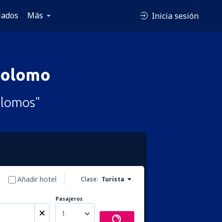
lados
Más
Inicia sesión
Solomo
olomos"
Añadir hotel
Clase:
Turista
Pasajeros
1