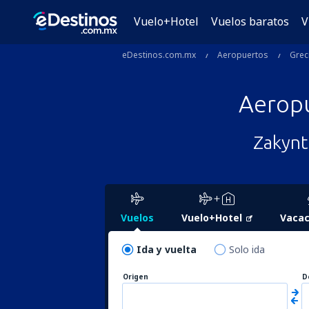
Vuelo+Hotel
Vuelos baratos
V
eDestinos.com.mx
Aeropuertos
Grec
Aerop
Zakynt
Vuelos
Vuelo+Hotel
Vacac
Ida y vuelta
Solo ida
Origen
D