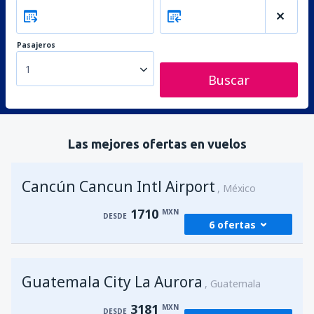
Pasajeros
1
Buscar
Las mejores ofertas en vuelos
Cancún Cancun Intl Airport
México
1710
MXN
DESDE
6 ofertas
desde
Ciudad de México, Ciudad de
Guatemala City La Aurora
México Benito Juárez
(MEX)
Guatemala
1948
DESDE
MXN
3181
MXN
DESDE