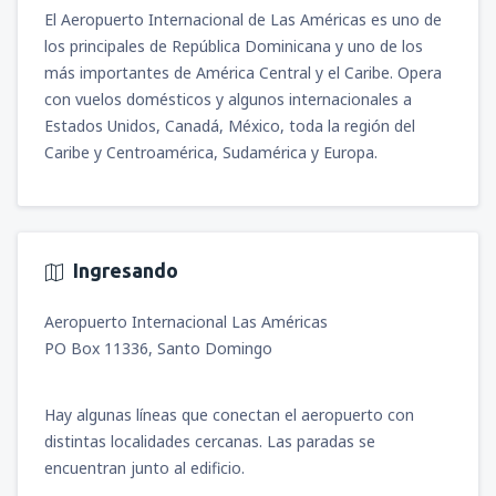
México Benito Juárez
(MEX)
2346
El Aeropuerto Internacional de Las Américas es uno de
DESDE
MXN
4692
desde
Ciudad de México, Ciudad de
DESDE
MXN
los principales de República Dominicana y uno de los
México Benito Juárez
(MEX)
más importantes de América Central y el Caribe. Opera
1948
DESDE
MXN
desde
Ciudad de México, Ciudad de
con vuelos domésticos y algunos internacionales a
México Benito Juárez
(MEX)
Estados Unidos, Canadá, México, toda la región del
5965
DESDE
MXN
Caribe y Centroamérica, Sudamérica y Europa.
Ingresando
Aeropuerto Internacional Las Américas
PO Box 11336, Santo Domingo
Hay algunas líneas que conectan el aeropuerto con
distintas localidades cercanas. Las paradas se
encuentran junto al edificio.