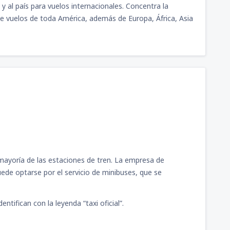
y al país para vuelos internacionales. Concentra la
dad de México Benito
e vuelos de toda América, además de Europa, África, Asia
5970
DESDE
MXN
mayoría de las estaciones de tren. La empresa de
ede optarse por el servicio de minibuses, que se
ntifican con la leyenda “taxi oficial”.