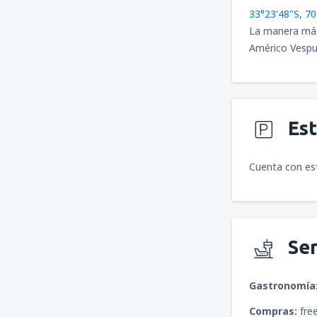
33°23'48"S, 7
La manera más f
Américo Vespuc
Es
Cuenta con es
Ser
Gastronomía
Compras:
free