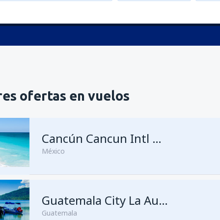
es ofertas en vuelos
Cancún Cancun Intl Airport
México
desde
Ciudad de México, Ciu
Guatemala City La Aurora
Juárez
(MEX)
Guatemala