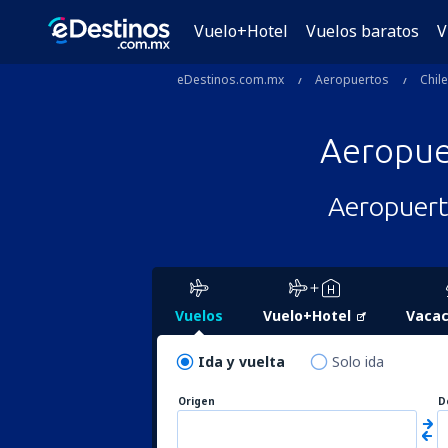
Vuelo+Hotel
Vuelos baratos
V
eDestinos.com.mx
Aeropuertos
Chile
Aeropu
Aeropuert
Vuelos
Vuelo+Hotel
Vacac
Ida y vuelta
Solo ida
Origen
D