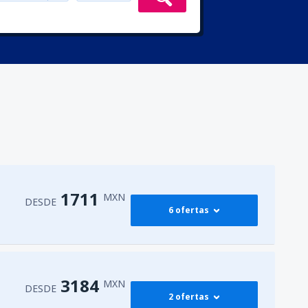
1711
MXN
DESDE
6 ofertas
dad de México Benito
1950
DESDE
MXN
3184
MXN
DESDE
2 ofertas