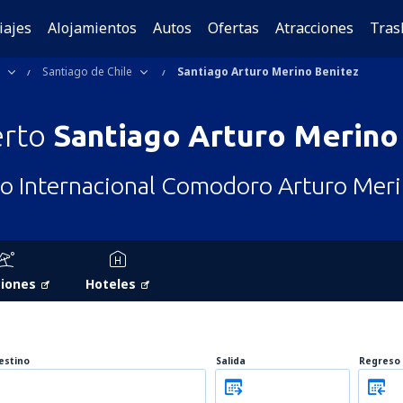
iajes
Alojamientos
Autos
Ofertas
Atracciones
Tras
Santiago de Chile
Santiago Arturo Merino Benitez
erto
Santiago Arturo Merino
o Internacional Comodoro Arturo Meri
iones
Hoteles
estino
Salida
Regreso