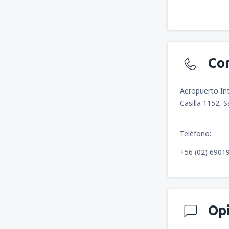
Co
Aeropuerto In
Casilla 1152, 
Teléfono:
+56 (02) 6901
Op