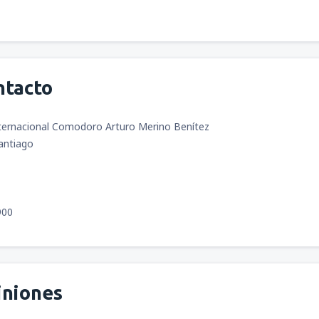
ntacto
ternacional Comodoro Arturo Merino Benítez
Santiago
900
iniones