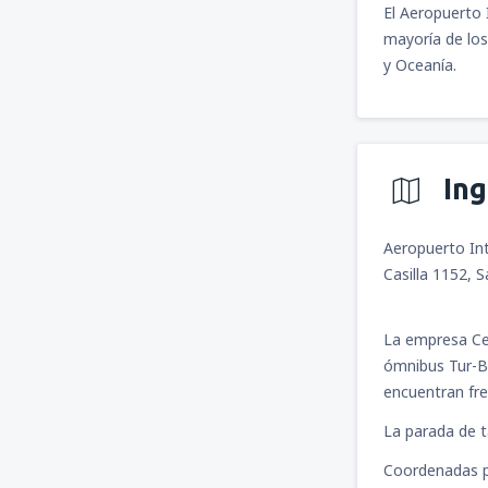
El Aeropuerto 
mayoría de los
y Oceanía.
In
Aeropuerto In
Casilla 1152, 
La empresa Cen
ómnibus Tur-Bu
encuentran fre
La parada de ta
Coordenadas p