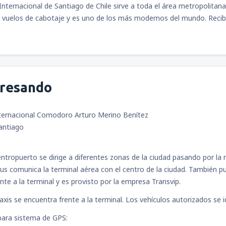
Juárez
(MEX)
Internacional de Santiago de Chile sirve a toda el área metropolitana 
desde
Ciudad de México, Ciu
 vuelos de cabotaje y es uno de los más modernos del mundo. Recib
Juárez
(MEX)
gresando
ternacional Comodoro Arturo Merino Benítez
Santiago
tropuerto se dirige a diferentes zonas de la ciudad pasando por la 
s comunica la terminal aérea con el centro de la ciudad. También pu
nte a la terminal y es provisto por la empresa Transvip.
xis se encuentra frente a la terminal. Los vehículos autorizados se ide
ara sistema de GPS: