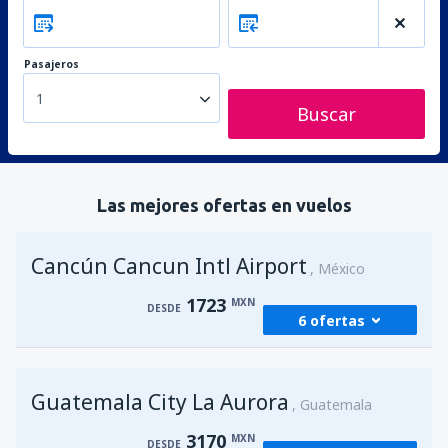
Pasajeros
1
Buscar
Las mejores ofertas en vuelos
Cancún Cancun Intl Airport
México
1723
MXN
DESDE
6 ofertas
desde
Ciudad de México, Ciudad de
Guatemala City La Aurora
México Benito Juárez
(MEX)
Guatemala
1941
DESDE
MXN
3170
MXN
DESDE