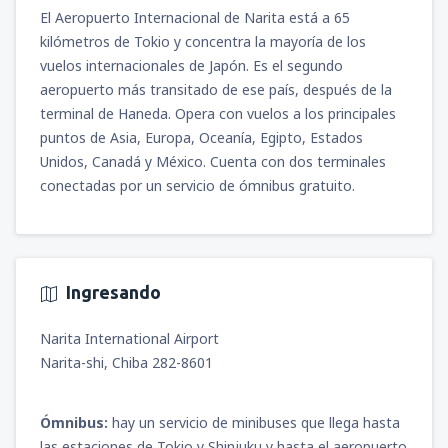
México Benito Juárez
(MEX)
2338
El Aeropuerto Internacional de Narita está a 65
DESDE
MXN
4655
desde
Ciudad de México, Ciudad de
DESDE
MXN
kilómetros de Tokio y concentra la mayoría de los
México Benito Juárez
(MEX)
vuelos internacionales de Japón. Es el segundo
1941
DESDE
MXN
desde
Ciudad de México, Ciudad de
aeropuerto más transitado de ese país, después de la
México Benito Juárez
(MEX)
terminal de Haneda. Opera con vuelos a los principales
5963
DESDE
MXN
puntos de Asia, Europa, Oceanía, Egipto, Estados
Unidos, Canadá y México. Cuenta con dos terminales
conectadas por un servicio de ómnibus gratuito.
Ingresando
Narita International Airport
Narita-shi, Chiba 282-8601
Ómnibus:
hay un servicio de minibuses que llega hasta
las estaciones de Tokio y Shinjuku y hasta el aeropuerto