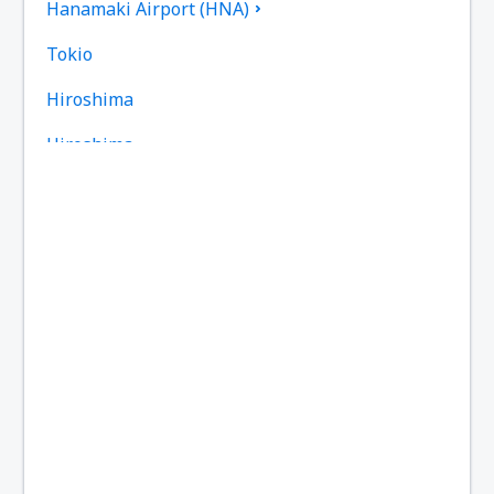
Hanamaki Airport (HNA)
Tokio
Hiroshima
Hiroshima
Omitama Ibaraki (IBR)
Iejima Airport (IEJ)
Iki Airport (IKI)
Ishigaki Airport (ISG)
Iwakuni Kintaikyo Airport (IWK)
Iwami Airport (IWJ)
Izumo Airport (IZO)