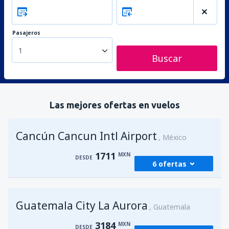
Pasajeros
1
Buscar
Las mejores ofertas en vuelos
Cancún Cancun Intl Airport
México
1711
MXN
DESDE
6 ofertas
desde
Ciudad de México, Ciudad de
Guatemala City La Aurora
México Benito Juárez
(MEX)
Guatemala
1950
DESDE
MXN
3184
MXN
DESDE