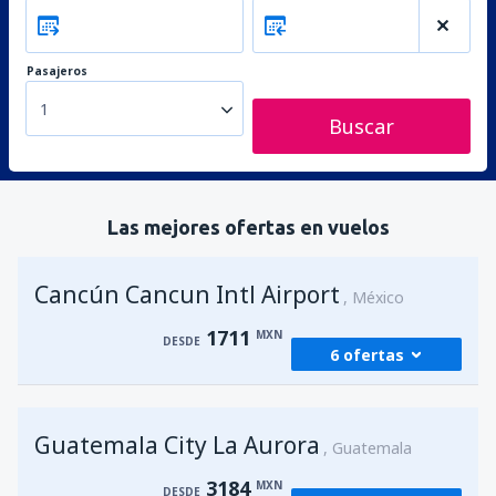
Pasajeros
1
Buscar
Las mejores ofertas en vuelos
Cancún Cancun Intl Airport
México
1711
MXN
DESDE
6 ofertas
desde
Ciudad de México, Ciudad de
Guatemala City La Aurora
México Benito Juárez
(MEX)
Guatemala
1950
DESDE
MXN
3184
MXN
DESDE