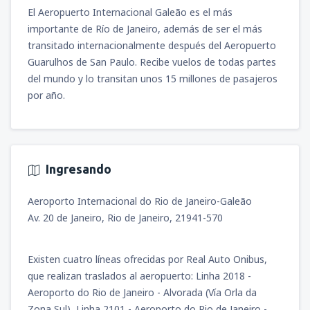
México Benito Juárez
(MEX)
2348
El Aeropuerto Internacional Galeão es el más
DESDE
MXN
4696
desde
Ciudad de México, Ciudad de
DESDE
MXN
importante de Río de Janeiro, además de ser el más
México Benito Juárez
(MEX)
transitado internacionalmente después del Aeropuerto
1950
DESDE
MXN
desde
Ciudad de México, Ciudad de
Guarulhos de San Paulo. Recibe vuelos de todas partes
México Benito Juárez
(MEX)
del mundo y lo transitan unos 15 millones de pasajeros
5970
DESDE
MXN
por año.
Ingresando
Aeroporto Internacional do Rio de Janeiro-Galeão
Av. 20 de Janeiro, Rio de Janeiro, 21941-570
Existen cuatro líneas ofrecidas por Real Auto Onibus,
que realizan traslados al aeropuerto: Linha 2018 -
Aeroporto do Rio de Janeiro - Alvorada (Vía Orla da
Zona Sul), Linha 2101 - Aeroporto do Rio de Janeiro -