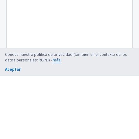
Cianorte Airport (GGH)
Coari Airport (CIZ)
Conceicao do Araguaia Airport (CDJ)
Concórdia Airport (CCI)
Confresa Airport (CFO)
Conoce nuestra política de privacidad (también en el contexto de los
datos personales: RGPD) -
más
.
Sao Paulo
Aceptar
Conselheiro Lafaiete Airport (QDF)
Cornelio Procopio Airport (CKO)
Lages Antônio Correia Pinto de Macedo Airport
(LAJ)
Corumba Airport (CMG)