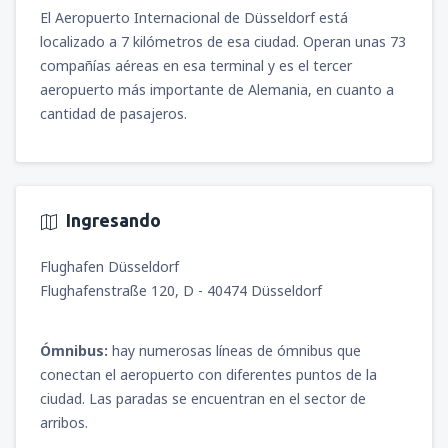
México Benito Juárez
(MEX)
2337
El Aeropuerto Internacional de Düsseldorf está
DESDE
MXN
4635
desde
Ciudad de México, Ciudad de
DESDE
MXN
localizado a 7 kilómetros de esa ciudad. Operan unas 73
México Benito Juárez
(MEX)
compañías aéreas en esa terminal y es el tercer
1941
DESDE
MXN
desde
Ciudad de México, Ciudad de
aeropuerto más importante de Alemania, en cuanto a
México Benito Juárez
(MEX)
cantidad de pasajeros.
5922
DESDE
MXN
Ingresando
Flughafen Düsseldorf
Flughafenstraße 120, D - 40474 Düsseldorf
Ómnibus:
hay numerosas líneas de ómnibus que
conectan el aeropuerto con diferentes puntos de la
ciudad. Las paradas se encuentran en el sector de
arribos.