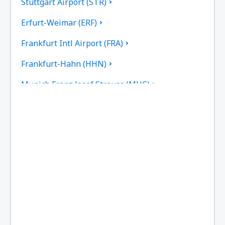
Stuttgart Airport (STR)
Erfurt-Weimar (ERF)
Frankfurt Intl Airport (FRA)
Frankfurt-Hahn (HHN)
Munich Franz Josef Strauss (MUC)
Hamburgo
Heringsdorf Airport (HDF)
Hof Airport (HOQ)
Kassel-Calden Airport (KSF)
Kiel Airport (KEL)
Dresden Klotsche (DRS)