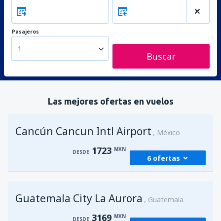
Pasajeros
1
Buscar
Las mejores ofertas en vuelos
Cancún Cancun Intl Airport
México
1723
MXN
DESDE
6 ofertas
desde
Ciudad de México, Ciudad de
Guatemala City La Aurora
México Benito Juárez
(MEX)
Guatemala
1941
DESDE
MXN
3169
MXN
DESDE