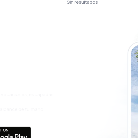
Sin resultados
a app de
ja incluso más
s, vacaciones, escapadas
l alcance de tu mano!