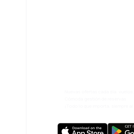
¡Eh! Descarga l
eDestinos y via
cómodamente.
Nuevas ofertas cada día: vuelo
Cómoda gestión de reservas
¡Todo lo que importa, siempre a