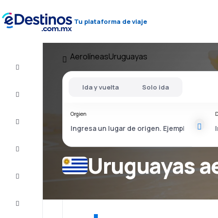
Tu plataforma de viaje
Aerolíneas
Uruguayas
Vuelo+Hotel
Ida y vuelta
Solo ida
Vuelos
baratos
Orgien
D
Viajes
Alojamientos
Uruguayas a
Ofertas
Completa
el viaje