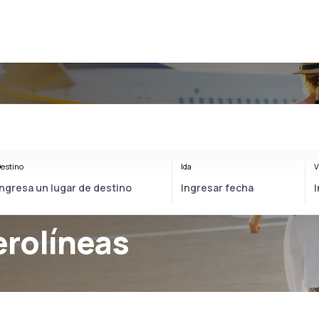
estino
Ida
V
erolíneas