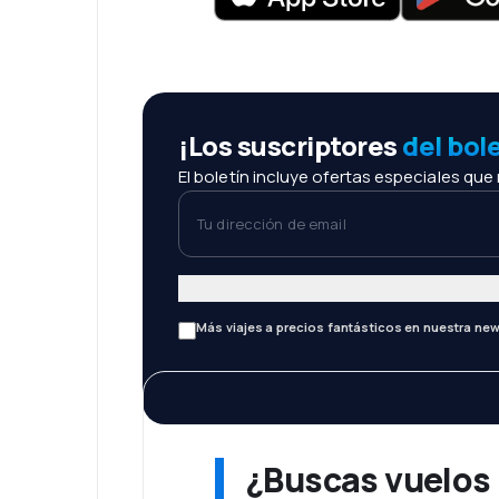
¡Los suscriptores
del bol
El boletín incluye ofertas especiales que
Tu dirección de email
Más viajes a precios fantásticos en nuestra new
¿Buscas vuelos