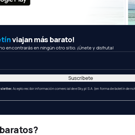
etín
viajan más barato!
 no encontrarás en ningún otro sitio. ¡Únete y disfruta!
Suscríbete
sletter.
Acepto recibir información comercial de eSky.pl S.A. (en forma de boletín de not
 baratos?