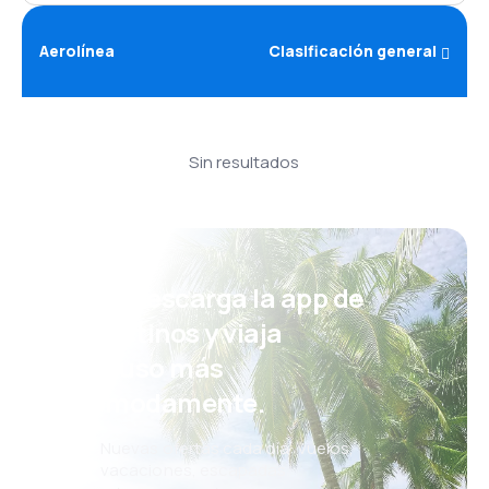
Aerolínea
Clasificación general
Sin resultados
¡Eh! Descarga la app de
eDestinos y viaja
incluso más
cómodamente.
Nuevas ofertas cada día: vuelos,
vacaciones, escapadas