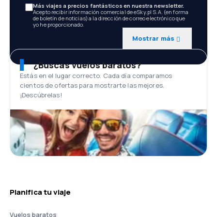
Más viajes a precios fantásticos en nuestra newsletter.
Acepto recibir información comercial de eSky.pl S.A. (en forma
de boletín de noticias) a la dirección de correo electrónico que
yo he proporcionado.
Mostrar más
¿Buscas vuelos baratos?
Estás en el lugar correcto. Cada día comparamos
cientos de ofertas para mostrarte las mejores.
¡Descúbrelas!
Planifica tu viaje
Vuelos baratos