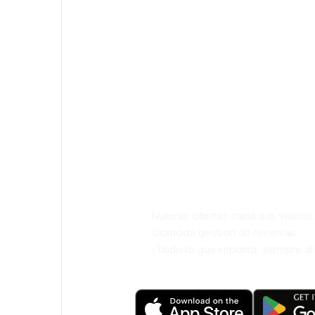
¡Eh! Descarga l
eDestinos y via
cómodamente.
Nuevas ofertas cada día: vuelo
Cómoda gestión de reservas
¡Todo lo que importa, siempre a