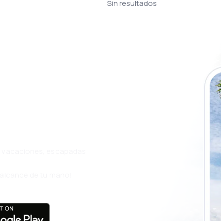
Sin resultados
a app de
ja incluso más
s, vacaciones, escapadas
l alcance de tu mano!