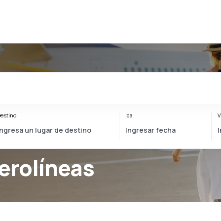
estino
Ida
V
erolíneas