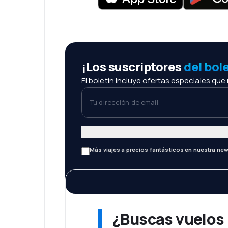
¡Los suscriptores
del bol
El boletín incluye ofertas especiales que
Tu dirección de email
Más viajes a precios fantásticos en nuestra new
¿Buscas vuelos