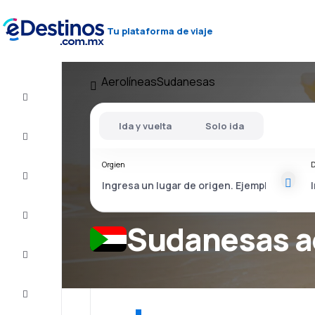
Tu plataforma de viaje
Aerolíneas
Sudanesas
Vuelo+Hotel
Ida y vuelta
Solo ida
Vuelos
baratos
Orgien
D
Viajes
Alojamientos
Sudanesas a
Ofertas
Completa
el viaje