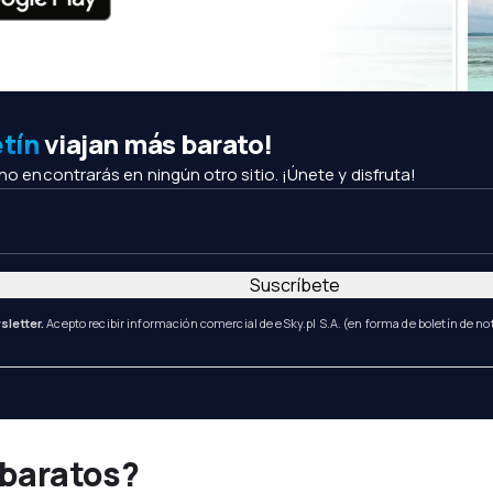
etín
viajan más barato!
 no encontrarás en ningún otro sitio. ¡Únete y disfruta!
Suscríbete
sletter.
Acepto recibir información comercial de eSky.pl S.A. (en forma de boletín de not
 baratos?