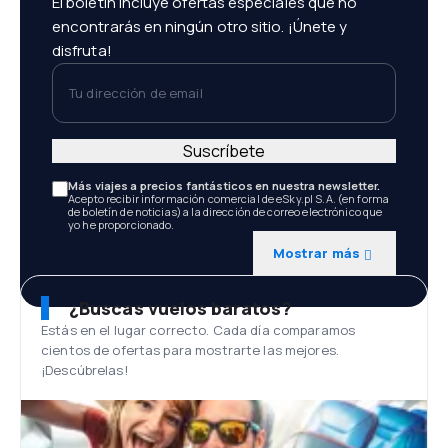
El boletín incluye ofertas especiales que no
encontrarás en ningún otro sitio. ¡Únete y
disfruta!
Tu dirección de email
Suscríbete
Más viajes a precios fantásticos en nuestra newsletter.
Acepto recibir información comercial de eSky.pl S.A. (en forma
de boletín de noticias) a la dirección de correo electrónico que
yo he proporcionado.
Mostrar más
¿Buscas vuelos baratos?
Estás en el lugar correcto. Cada día comparamos
cientos de ofertas para mostrarte las mejores.
¡Descúbrelas!