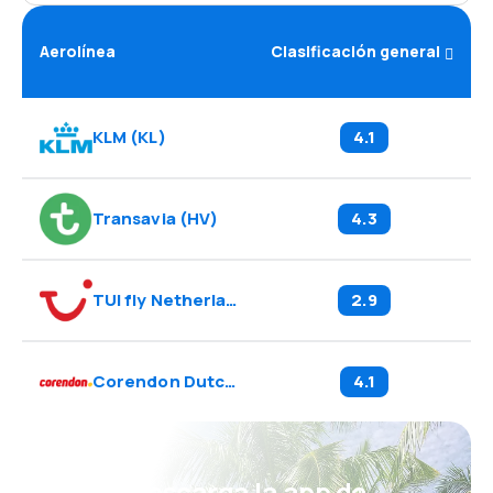
Aerolínea
Clasificación general
KLM
(
KL
)
4.1
Transavia
(
HV
)
4.3
TUI fly Netherlands
(
OR
)
2.9
Corendon Dutch Airlines
(
CD
)
4.1
¡Eh! Descarga la app de