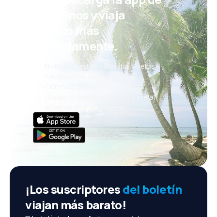
eDestinos y viaja
incluso más
cómodamente.
Nuevas ofertas cada día: vuelos,
vacaciones, escapadas
Cómoda gestión de reservas
¡Todo lo que importa, siempre al
alcance de tu mano!
¡Los suscriptores
del boletín
viajan más barato!