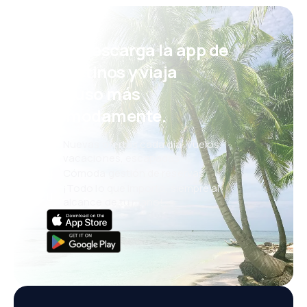
¡Eh! Descarga la app de
eDestinos y viaja
incluso más
cómodamente.
Nuevas ofertas cada día: vuelos,
vacaciones, escapadas
Cómoda gestión de reservas
¡Todo lo que importa, siempre al
alcance de tu mano!