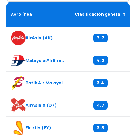
Aerolínea
Clasificación general
AirAsia
(
AK
)
3.7
Malaysia Airlines
(
MH
)
4.2
Batik Air Malaysia
(
OD
)
3.4
AirAsia X
(
D7
)
4.7
Firefly
(
FY
)
3.3