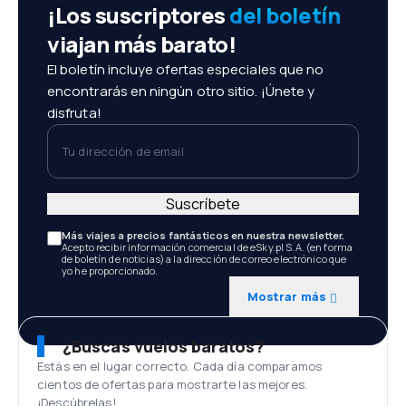
¡Los suscriptores
del boletín
viajan más barato!
El boletín incluye ofertas especiales que no
encontrarás en ningún otro sitio. ¡Únete y
disfruta!
Tu dirección de email
Suscríbete
Más viajes a precios fantásticos en nuestra newsletter.
Acepto recibir información comercial de eSky.pl S.A. (en forma
de boletín de noticias) a la dirección de correo electrónico que
yo he proporcionado.
Mostrar más
¿Buscas vuelos baratos?
Estás en el lugar correcto. Cada día comparamos
cientos de ofertas para mostrarte las mejores.
¡Descúbrelas!