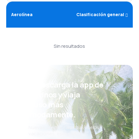
Aerolínea
Clasificación general
Sin resultados
¡Eh! Descarga la app de
eDestinos y viaja
incluso más
cómodamente.
Nuevas ofertas cada día: vuelos,
vacaciones, escapadas