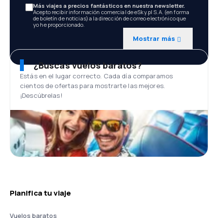
Más viajes a precios fantásticos en nuestra newsletter.
Acepto recibir información comercial de eSky.pl S.A. (en forma
de boletín de noticias) a la dirección de correo electrónico que
yo he proporcionado.
Mostrar más
¿Buscas vuelos baratos?
Estás en el lugar correcto. Cada día comparamos
cientos de ofertas para mostrarte las mejores.
¡Descúbrelas!
Planifica tu viaje
Vuelos baratos